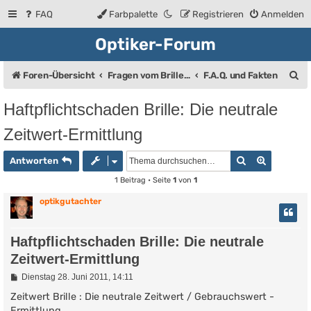
FAQ
Farbpalette
Registrieren
Anmelden
Optiker-Forum
S
Foren-Übersicht
Fragen vom Brillenträger an den Augenoptiker
F.A.Q. und Fakten
u
Haftpflichtschaden Brille: Die neutrale
c
Zeitwert-Ermittlung
h
e
Suche
Erweiter
Antworten
1 Beitrag • Seite
1
von
1
optikgutachter
Haftpflichtschaden Brille: Die neutrale
Zeitwert-Ermittlung
B
Dienstag 28. Juni 2011, 14:11
e
i
Zeitwert Brille : Die neutrale Zeitwert / Gebrauchswert -
t
Ermittlung