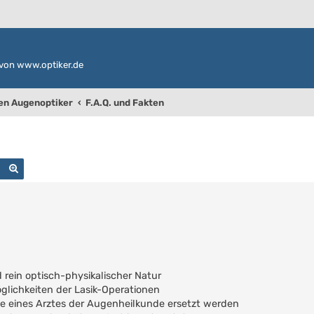
von www.optiker.de
den Augenoptiker
F.A.Q. und Fakten
Suche
Erweiterte Suche
 rein optisch-physikalischer Natur
glichkeiten der Lasik-Operationen
ose eines Arztes der Augenheilkunde ersetzt werden