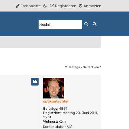
Farbpalette
Registrieren
Anmelden
Suche
Erweiterte Such
2 Beiträge • Seite
1
von
1
optikgutachter
Beiträge:
4859
Registriert:
Montag 20. Juni 2011,
15:31
Wohnort:
Köln
K
Kontaktdaten: