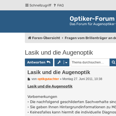
Schnellzugriff
FAQ
Optiker-Forum
Das Forum für Augenoptiker 
Foren-Übersicht
Fragen vom Brillenträger an 
Lasik und die Augenoptik
Antworten
Lasik und die Augenoptik
B
von
optikgutachter
»
Montag 27. Juni 2011, 10:38
e
i
Lasik und die Augenoptik
t
r
Vorbemerkungen
a
g
• Die nachfolgend geschilderten Sachverhalte sind
• Sie geben Ihnen Hintergrundinformationen zu Mö
• Keinesfalles kann hiermit die individuelle Diagn