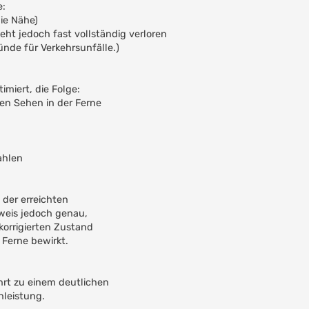
e:
ie Nähe)
ht jedoch fast vollständig verloren
ünde für Verkehrsunfälle.)
miert, die Folge:
hen Sehen in der Ferne
ahlen
 der erreichten
weis jedoch genau,
korrigierten Zustand
 Ferne bewirkt.
ührt zu einem deutlichen
hleistung.