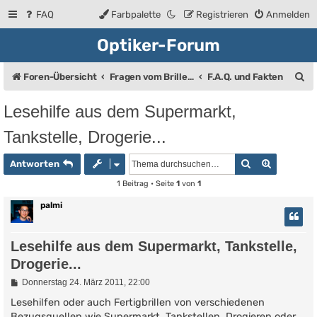
FAQ
Farbpalette
Registrieren
Anmelden
Optiker-Forum
S
Foren-Übersicht
Fragen vom Brillenträger an den Augenoptiker
F.A.Q. und Fakten
u
Lesehilfe aus dem Supermarkt,
c
Tankstelle, Drogerie...
h
e
Suche
Erweiter
Antworten
1 Beitrag • Seite
1
von
1
palmi
Lesehilfe aus dem Supermarkt, Tankstelle,
Drogerie...
B
Donnerstag 24. März 2011, 22:00
e
i
Lesehilfen oder auch Fertigbrillen von verschiedenen
t
Bezugsquellen wie Supermarkt, Tankstellen, Drogieren oder