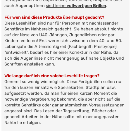
r
auch Augenoptikern
sind keine
vollwertigen Brillen
.
a
g
Für wen sind diese Produkte überhaupt gedacht?
Diese Lesehilfen sind nur für Personen mit nachlassender
Sehstärke im Nahbereich gedacht. Sie haben absolut nichts
auf der Nase von U40-Jährigen, Jugendlichen oder gar
Kindern verloren! Erst wenn sich zwischen dem 40. und 50.
Lebensjahr die Alterssichtigkeit (Fachbegriff: Presbyopie)
"entwickelt", bedarf es hier einer Korrektur in der Nähe, da
sich die Augenlinse nicht mehr genug auf nahe Objekte und
Schriften einstellen kann.
Wie lange darf ich eine solche Lesehilfe tragen?
Generell so wenig wie möglich. Diese Fertigbrillen sollen nur
für den kurzen Einsatz wie Speisekarten, Stadtplan usw.
aufgesetzt werden, da man für einen kurzen Moment die
notwendige Vergrößerung bekommt, die aber nicht auf die
korrekte Sehstärke oder gar anatomischen Vorraussetzungen
angeasst sind. Das Lesen der Tageszeitung, Bücher oder
generell Arbeiten in der Nähe sollte mit einer angepassten
Nahbrille erfolgen.