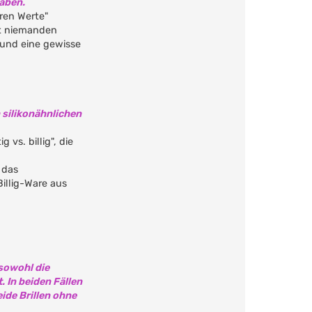
haben.
eren Werte"
gt niemanden
n und eine gewisse
 silikonähnlichen
vs. billig", die
 das
illig-Ware aus
sowohl die
. In beiden Fällen
eide Brillen ohne