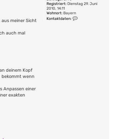
Registriert:
Dienstag 29. Juni
2010, 14:11
Wohnort:
Bayern
K
Kontaktdaten:
t aus meiner Sicht
o
n
t
ach auch mal
a
k
t
d
a
t
e
n
 an deinem Kopf
v
er, bekommt wenn
o
n
p
Das Anpassen einer
a
einer exakten
l
m
i