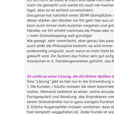
ich bin nicht so dreist & frech und lasse mich bei
noch nie gemacht und werde ich auch nie machen. 
legal, aber es ist einfach unverschämt.
Das ganze hat natürlich einen SEHR überspitzten u
dieser stärker, der Händler vor Ort geht leer aus u
kann auch immer mehr kulanter vorgehen und größe
Händler vor Ort erhöht nochmals die Preise oder 
> mehr Onlineshopping weil günstiger
Wie gesagt, sehr vereinfacht, aber genau das pass
auch strikt die Philosophie besteht: es wird imme
anderweitig umguckt, auch wenn es mehr Geld kost
gekauft wird. Ein System das früher sehr gut aufgi
inzwischen in 5. Familiengeneration geführt, das R
Es sollte an einer Lösung, die die Online-Optiker
Eine "Lösung" gibt es hier nur in der Entwicklung 
1. Die Kunden / Käufer müssen die oben beschrieb
wollen. Niemand verbietet es einen, online einzuka
Fachgespräch und Beratung, das Anprobieren von B
einem Onlinehändler nur in ganz wenigen Punkten
2. Etliche Augenoptiker müssen verstehen, dass 
fast komplett weggefallen ist. Jeder Kunde ist w