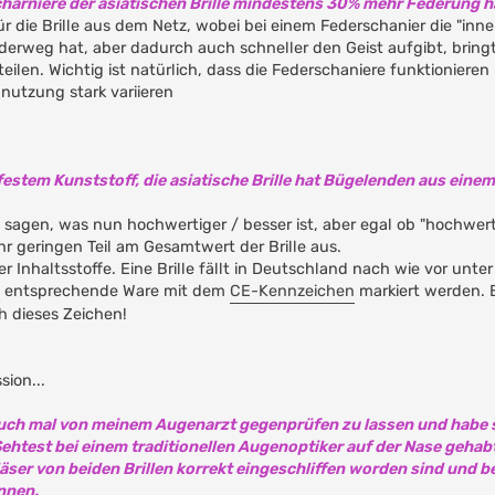
charniere der asiatischen Brille mindestens 30% mehr Federung 
 für die Brille aus dem Netz, wobei bei einem Federschanier die "inn
derweg hat, aber dadurch auch schneller den Geist aufgibt, brin
teilen. Wichtig ist natürlich, dass die Federschaniere funktioniere
nutzung stark variieren
festem Kunststoff, die asiatische Brille hat Bügelenden aus einem
sagen, was nun hochwertiger / besser ist, aber egal ob "hochwertig 
geringen Teil am Gesamtwert der Brille aus.
 Inhaltsstoffe. Eine Brille fällt in Deutschland nach wie vor unter
 entsprechende Ware mit dem
CE-Kennzeichen
markiert werden. B
ch dieses Zeichen!
ion...
 auch mal von meinem Augenarzt gegenprüfen zu lassen und habe 
Sehtest bei einem traditionellen Augenoptiker auf der Nase gehabt
Gläser von beiden Brillen korrekt eingeschliffen worden sind und b
nnen.