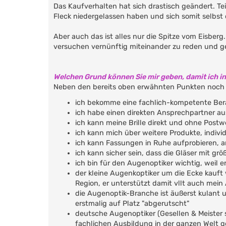
Das Kaufverhalten hat sich drastisch geändert. Te
Fleck niedergelassen haben und sich somit selbs
Aber auch das ist alles nur die Spitze vom Eisber
versuchen vernünftig miteinander zu reden und ge
Welchen Grund können Sie mir geben, damit ich i
Neben den bereits oben erwähnten Punkten noch e
ich bekomme eine fachlich-kompetente Ber
ich habe einen direkten Ansprechpartner au
ich kann meine Brille direkt und ohne Postw
ich kann mich über weitere Produkte, indiv
ich kann Fassungen in Ruhe aufprobieren, 
ich kann sicher sein, dass die Gläser mit g
ich bin für den Augenoptiker wichtig, weil e
der kleine Augenkoptiker um die Ecke kauft
Region, er unterstützt damit vllt auch mein 
die Augenoptik-Branche ist äußerst kulant u
erstmalig auf Platz "abgerutscht"
deutsche Augenoptiker (Gesellen & Meister s
fachlichen Ausbildung in der ganzen Welt g