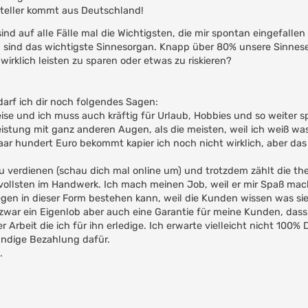
steller kommt aus Deutschland!
ind auf alle Fälle mal die Wichtigsten, die mir spontan eingefallen
n sind das wichtigste Sinnesorgan. Knapp über 80% unsere Sinne
irklich leisten zu sparen oder etwas zu riskieren?
arf ich dir noch folgendes Sagen:
reise und ich muss auch kräftig für Urlaub, Hobbies und so weiter s
eistung mit ganz anderen Augen, als die meisten, weil ich weiß was
aar hundert Euro bekommt kapier ich noch nicht wirklich, aber das 
u verdienen (schau dich mal online um) und trotzdem zählt die th
ollsten im Handwerk. Ich mach meinen Job, weil er mir Spaß mach
egen in dieser Form bestehen kann, weil die Kunden wissen was sie
zwar ein Eigenlob aber auch eine Garantie für meine Kunden, dass
Arbeit die ich für ihn erledige. Ich erwarte vielleicht nicht 100%
ändige Bezahlung dafür.
.