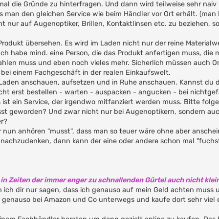
al die Gründe zu hinterfragen. Und dann wird teilweise sehr naiv
ss man den gleichen Service wie beim Händler vor Ort erhält. (man
 nur auf Augenoptiker, Brillen, Kontaktlinsen etc. zu beziehen, 
m Produkt übersehen. Es wird im Laden nicht nur der reine Materialw
h habe mind. eine Person, die das Produkt anfertigen muss, die m
hlen muss und eben noch vieles mehr. Sicherlich müssen auch On
s bei einem Fachgeschäft in der realen Einkaufswelt.
im Laden anschauen, aufsetzen und in Ruhe anschauen. Kannst du 
cht erst bestellen - warten - auspacken - angucken - bei nichtgef
s ist ein Service, der irgendwo mitfanziert werden muss. Bitte folg
usst geworden? Und zwar nicht nur bei Augenoptikern, sondern auc
er?
ir nun anhören "musst", dass man so teuer wäre ohne aber ansche
nachzudenken, dann kann der eine oder andere schon mal "fuchst
in Zeiten der immer enger zu schnallenden Gürtel auch nicht klein
 ich dir nur sagen, dass ich genauso auf mein Geld achten muss 
bin genauso bei Amazon und Co unterwegs und kaufe dort sehr viel e