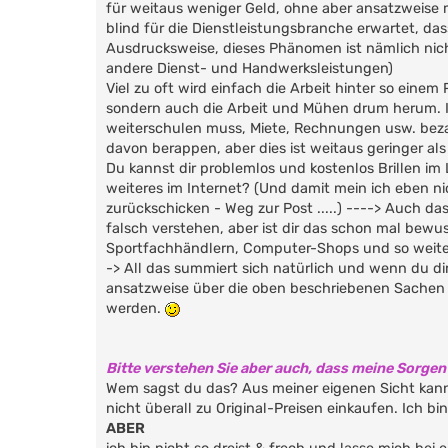
für weitaus weniger Geld, ohne aber ansatzweise m
blind für die Dienstleistungsbranche erwartet, da
Ausdrucksweise, dieses Phänomen ist nämlich nicht
andere Dienst- und Handwerksleistungen)
Viel zu oft wird einfach die Arbeit hinter so eine
sondern auch die Arbeit und Mühen drum herum. Ic
weiterschulen muss, Miete, Rechnungen usw. beza
davon berappen, aber dies ist weitaus geringer al
Du kannst dir problemlos und kostenlos Brillen 
weiteres im Internet? (Und damit mein ich eben ni
zurückschicken - Weg zur Post .....) ----> Auch da
falsch verstehen, aber ist dir das schon mal bew
Sportfachhändlern, Computer-Shops und so weit
-> All das summiert sich natürlich und wenn du d
ansatzweise über die oben beschriebenen Sachen 
werden.
Bitte verstehen Sie aber auch, dass meine Sorgen 
Wem sagst du das? Aus meiner eigenen Sicht kann
nicht überall zu Original-Preisen einkaufen. Ich 
ABER