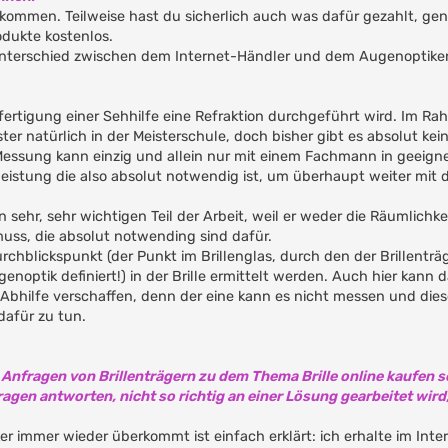
ekommen. Teilweise hast du sicherlich auch was dafür gezahlt, ge
dukte kostenlos.
 Unterschied zwischen dem Internet-Händler und dem Augenoptiker 
nfertigung einer Sehhilfe eine Refraktion durchgeführt wird. Im R
er natürlich in der Meisterschule, doch bisher gibt es absolut kein
Messung kann einzig und allein nur mit einem Fachmann in geeign
eistung die also absolut notwendig ist, um überhaupt weiter mit
n sehr, sehr wichtigen Teil der Arbeit, weil er weder die Räumlichke
 muss, die absolut notwending sind dafür.
chblickspunkt (der Punkt im Brillenglas, durch den der Brillenträg
enoptik definiert!) in der Brille ermittelt werden. Auch hier kann 
Abhilfe verschaffen, denn der eine kann es nicht messen und die
dafür zu tun.
nfragen von Brillenträgern zu dem Thema Brille online kaufen s
fragen antworten, nicht so richtig an einer Lösung gearbeitet wird
r immer wieder überkommt ist einfach erklärt: ich erhalte im Inte