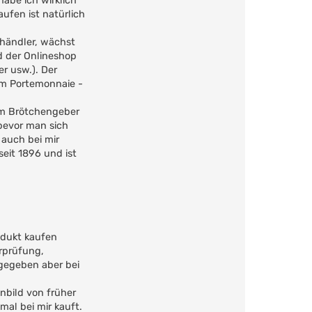
habe ich wirklich
ufen ist natürlich
ehändler, wächst
nd der Onlineshop
r usw.). Der
im Portemonnaie -
nem Brötchengeber
 bevor man sich
 auch bei mir
seit 1896 und ist
odukt kaufen
erprüfung,
 gegeben aber bei
nbild von früher
al bei mir kauft.