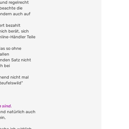
 und regelrecht
 beachte die
sondern auch auf
ert bezahlt
ich berät, sich
line-Händler Teile
das so ohne
allen
enden Satz nicht
h bei
inend nicht mal
eufelswild"
 sind.
und natürlich auch
in,