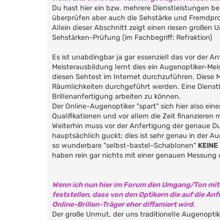
Du hast hier ein bzw. mehrere Dienstleistungen b
überprüfen aber auch die Sehstärke und Fremdpro
Allein dieser Abschnitt zeigt einen riesen großen
Sehstärken-Prüfung (im Fachbegriff: Refraktion)
Es ist unabdingbar ja gar essenziell das vor der A
Meisterausbildung lernt dies ein Augenoptiker-Meist
diesen Sehtest im Internet durchzuführen. Diese 
Räumlichkeiten durchgeführt werden. Eine Dienstl
Brillenanfertigung arbeiten zu können.
Der Online-Augenoptiker "spart" sich hier also eine
Qualifikationen und vor allem die Zeit finanzieren
Weiterhin muss vor der Anfertigung der genaue Dur
hauptsächlich guckt; dies ist sehr genau in der Aug
so wunderbare "selbst-bastel-Schablonen"
KEINE
haben rein gar nichts mit einer genauen Messung 
Wenn ich nun hier im Forum den Umgang/Ton mit A
feststellen, dass von den Optikern die auf die An
Online-Brillen-Träger eher diffamiert wird.
Der große Unmut, der uns traditionelle Augenoptike