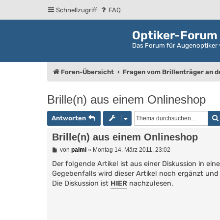
Schnellzugriff
FAQ
Optiker-Forum
Das Forum für Augenoptiker 
Foren-Übersicht
Fragen vom Brillenträger an 
Brille(n) aus einem Onlineshop
Antworten
Brille(n) aus einem Onlineshop
B
von
palmi
»
Montag 14. März 2011, 23:02
e
i
Der folgende Artikel ist aus einer Diskussion in e
t
Gegebenfalls wird dieser Artikel noch ergänzt und 
r
Die Diskussion ist
HIER
nachzulesen.
a
g