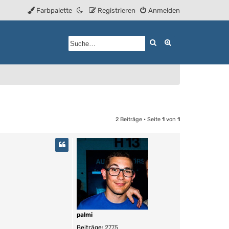
Farbpalette
Registrieren
Anmelden
Suche
Erweiterte Such
2 Beiträge • Seite
1
von
1
palmi
Beiträge:
2775