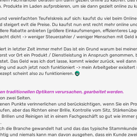
 einem Fachhändler beraten um dann gezielt online zu kaufen. Das 
Produkte im Laden aufprobieren, um sie dann gezielt online zu ka
nd vereinfachten Teufelskreis auf sich: kaufst du viel beim Onlin
nd steigert evlt die Preise. Du kaufst nun erst recht mehr online u
re Rabatte anbieten (größere Einkaufsmengen, effizienteres Lage
macht dicht -> weniger Steuerzahler / weniger Menschen mit Geld 
iert in letzter Zeit immer mehr! Das ist ein Grund warum bei mei
r erst vor Ort ein Produkt / Dienstleistung in Anspruch genommen,
et. Das Geld was ich dort lasse, kommt wieder zurück, weil dann
ng und auch jetzt noch funktioniert -> mein Arbeitgeber exisitert 
ezept scheint also zu funktionieren.
 den traditionellen Optikern verursachen, gearbeitet werden.
von zwei Seiten.
enen Punkte verinnerlichen und berücksichtigen, wenn Sie ein Pr
ufen, aber das Richten einer Brille, Kontrolle vom Sitz, Stärkenüb
rillen und Reinigen ist in einem Fachgeschäft so gut wie immer
.
sich die Branche gewandelt hat und das das typische Stammkunde
ichtig und niemals kann man davon ausgehen, dass ein Kunde zweim