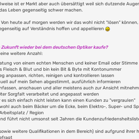
ilweise ist er Markt aber auch übersättigt weil sich dutzende Auge
t das Leben gegenseitig schwer machen.
g. Von heute auf morgen werden wir das wohl nicht "lösen" können,
genseitig auf Verständnis hoffen und appellieren
n Zukunft wieder bei dem deutschen Optiker kaufe?
ine weitere Anzahl:
atung von einem echten Menschen und keiner Email oder Stimme
s Fleisch & Blut und bin kein Bit & Byte mit Kontonummer
eg anpassen, richten, reinigen und kontrollieren lassen
iduell auf mein Sehen abgestimmt, ausführlich informieren
anfassen, anschauen und aller meistens auch zur Ansicht mitneh
rößter Sorgfalt verarbeitet und angepasst werden
r es sich einfach nicht leisten kann einen Kunden zu "vergraulen"
 wohl auch beim Bäcker um die Ecke, beim Elektro-, Super- und Sp
Arbeitsplatz / Region
nd führt nicht umsonst seit Jahren die Kundenzufriedensheitsliste
owie weitere Qualifikationen in dem Bereich) sind aufgrund ihrer
efragt