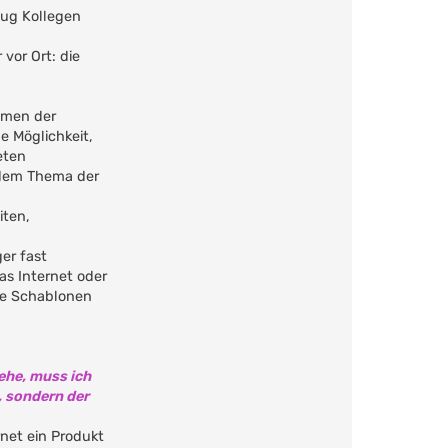
nug Kollegen
vor Ort: die
ahmen der
e Möglichkeit,
eten
 dem Thema der
iten,
er fast
das Internet oder
se Schablonen
ehe, muss ich
, sondern der
rnet ein Produkt