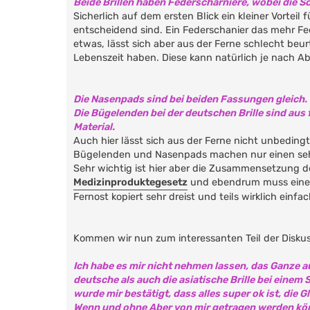
Beide Brillen haben Federscharniere, wobei die S
Sicherlich auf dem ersten Blick ein kleiner Vorteil
entscheidend sind. Ein Federschanier das mehr Fe
etwas, lässt sich aber aus der Ferne schlecht beur
Lebenszeit haben. Diese kann natürlich je nach Ab
Die Nasenpads sind bei beiden Fassungen gleich.
Die Bügelenden bei der deutschen Brille sind aus 
Material.
Auch hier lässt sich aus der Ferne nicht unbedingt 
Bügelenden und Nasenpads machen nur einen sehr 
Sehr wichtig ist hier aber die Zusammensetzung der
Medizinproduktegesetz
und ebendrum muss eine
Fernost kopiert sehr dreist und teils wirklich einfa
Kommen wir nun zum interessanten Teil der Diskuss
Ich habe es mir nicht nehmen lassen, das Ganze
deutsche als auch die asiatische Brille bei einem 
wurde mir bestätigt, dass alles super ok ist, die 
Wenn und ohne Aber von mir getragen werden kö