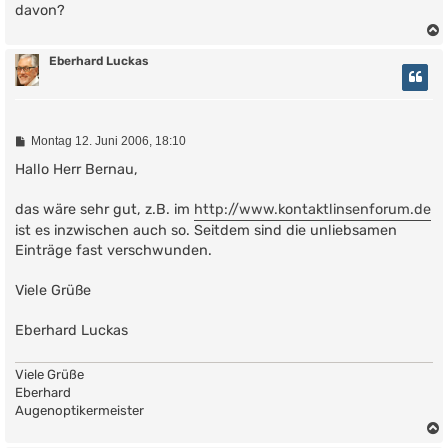
davon?
Eberhard Luckas
B
Montag 12. Juni 2006, 18:10
e
i
Hallo Herr Bernau,
t
r
das wäre sehr gut, z.B. im
http://www.kontaktlinsenforum.de
a
g
ist es inzwischen auch so. Seitdem sind die unliebsamen
Einträge fast verschwunden.
Viele Grüße
Eberhard Luckas
Viele Grüße
Eberhard
Augenoptikermeister