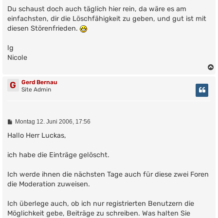
r
Du schaust doch auch täglich hier rein, da wäre es am
a
g
einfachsten, dir die Löschfähigkeit zu geben, und gut ist mit
diesen Störenfrieden.
lg
Nicole
Gerd Bernau
G
Site Admin
B
Montag 12. Juni 2006, 17:56
e
i
Hallo Herr Luckas,
t
r
ich habe die Einträge gelöscht.
a
g
Ich werde ihnen die nächsten Tage auch für diese zwei Foren
die Moderation zuweisen.
Ich überlege auch, ob ich nur registrierten Benutzern die
Möglichkeit gebe, Beiträge zu schreiben. Was halten Sie