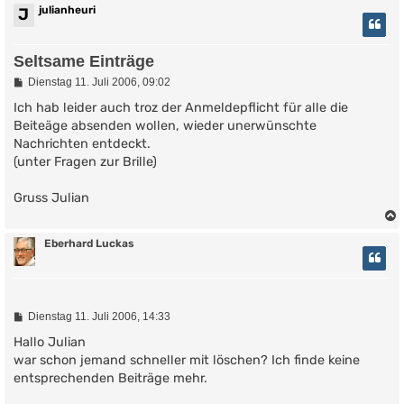
julianheuri
J
Seltsame Einträge
B
Dienstag 11. Juli 2006, 09:02
e
i
Ich hab leider auch troz der Anmeldepflicht für alle die
t
Beiteäge absenden wollen, wieder unerwünschte
r
Nachrichten entdeckt.
a
g
(unter Fragen zur Brille)
Gruss Julian
Eberhard Luckas
B
Dienstag 11. Juli 2006, 14:33
e
i
Hallo Julian
t
war schon jemand schneller mit löschen? Ich finde keine
r
entsprechenden Beiträge mehr.
a
g