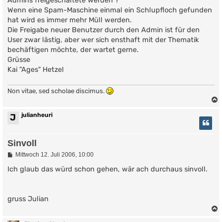
Admins freigeschaltete werden ?
a
g
Wenn eine Spam-Maschine einmal ein Schlupfloch gefunden
hat wird es immer mehr Müll werden.
Die Freigabe neuer Benutzer durch den Admin ist für den
User zwar lästig, aber wer sich ensthaft mit der Thematik
bechäftigen möchte, der wartet gerne.
Grüsse
Kai "Ages" Hetzel
Non vitae, sed scholae discimus.
julianheuri
J
Sinvoll
B
Mittwoch 12. Juli 2006, 10:00
e
i
Ich glaub das würd schon gehen, wär ach durchaus sinvoll.
t
r
a
g
gruss Julian