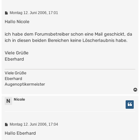
B
Montag 12. Juni 2006, 17:01
e
i
Hallo Nicole
t
r
ich habe dem Forumsbetreiber schon eine Mail geschickt, da
a
g
ich in diesen beiden Bereichen keine Löscherlaubnis habe.
Viele Grüße
Eberhard
Viele Grüße
Eberhard
Augenoptikermeister
Nicole
N
B
Montag 12. Juni 2006, 17:04
e
i
Hallo Eberhard
t