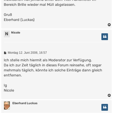
Bereich Brille wieder mal Müll abgelassen.
Gruß
Eberhard (Luckas)
Nicole
N
B
Montag 12. Juni 2006, 16:57
e
i
Ich stelle mich hiermit als Moderator zur Verfügung.
t
Da ich zur Zeit täglich in dieses Forum reinsehe, oft sogar
r
mehrmals täglich, könnte ich solche Einträge dann gleich
a
g
entfernen.
lg
Nicole
Eberhard Luckas