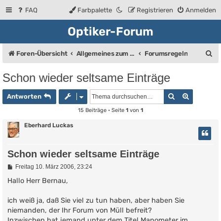
FAQ
Farbpalette
Registrieren
Anmelden
Optiker-Forum
S
Foren-Übersicht
Allgemeines zum Forum
Forumsregeln
u
Schon wieder seltsame Einträge
c
Suche
Erweiter
h
Antworten
e
15 Beiträge • Seite
1
von
1
Eberhard Luckas
Schon wieder seltsame Einträge
B
Freitag 10. März 2006, 23:24
e
i
Hallo Herr Bernau,
t
r
ich weiß ja, daß Sie viel zu tun haben, aber haben Sie
a
g
niemanden, der Ihr Forum von Müll befreit?
Inzwischen hat jemand unter dem Titel Manometer im