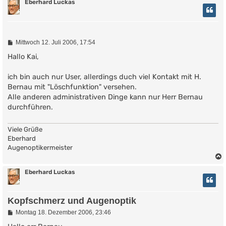
Eberhard Luckas
B
Mittwoch 12. Juli 2006, 17:54
e
i
Hallo Kai,
t
r
ich bin auch nur User, allerdings duch viel Kontakt mit H.
a
g
Bernau mit "Löschfunktion" versehen.
Alle anderen administrativen Dinge kann nur Herr Bernau
durchführen.
Viele Grüße
Eberhard
Augenoptikermeister
Eberhard Luckas
Kopfschmerz und Augenoptik
B
Montag 18. Dezember 2006, 23:46
e
i