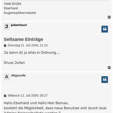
Viele Grüße
Eberhard
Augenoptikermeister
julianheuri
J
Seltsame Einträge
B
Dienstag 11. Juli 2006, 21:10
e
i
Ja dann ist ja alles in Ordnung....
t
r
Gruss Julian
a
g
Altgeselle
A
B
Mittwoch 12. Juli 2006, 08:27
e
i
Hallo Eberhard und Hallo Herr Bernau,
t
besteht die Möglichkeit, dass neue Benutzer erst durch duie
r