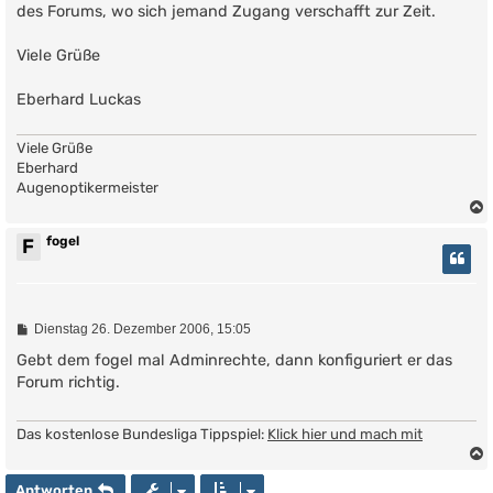
des Forums, wo sich jemand Zugang verschafft zur Zeit.
Viele Grüße
Eberhard Luckas
Viele Grüße
Eberhard
Augenoptikermeister
fogel
F
B
Dienstag 26. Dezember 2006, 15:05
e
i
Gebt dem fogel mal Adminrechte, dann konfiguriert er das
t
Forum richtig.
r
a
g
Das kostenlose Bundesliga Tippspiel:
Klick hier und mach mit
Antworten