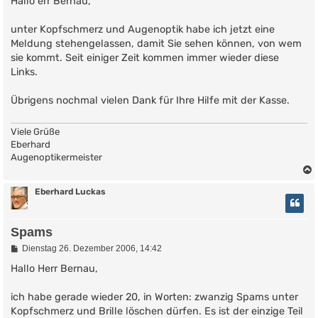
Hallo err Bernau,
t
r
unter Kopfschmerz und Augenoptik habe ich jetzt eine
a
g
Meldung stehengelassen, damit Sie sehen können, von wem
sie kommt. Seit einiger Zeit kommen immer wieder diese
Links.
Übrigens nochmal vielen Dank für Ihre Hilfe mit der Kasse.
Viele Grüße
Eberhard
Augenoptikermeister
Eberhard Luckas
Spams
B
Dienstag 26. Dezember 2006, 14:42
e
i
Hallo Herr Bernau,
t
r
ich habe gerade wieder 20, in Worten: zwanzig Spams unter
a
g
Kopfschmerz und Brille löschen dürfen. Es ist der einzige Teil