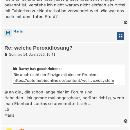
g
bekannt ist, verstehe ich nicht warum nicht einfach ein Mittel
mit Tabletten zur Neutralisation verwendet wird. Wie war das
noch mit dem toten Pferd?
Maria
M
Re: welche Peroxidlösung?
B
Sonntag 14. Juni 2026, 16:41
e
i
t
Barny
hat geschrieben:
↑
r
Bin auch nicht der Einzige mit diesem Problem:
a
g
https://optometrieonline.de/content/wel ... oxidsystem
@ an die , die schon lange hier im Forum sind.
Habe den Link gerade mal angeschaut, berührt richtig, wenn
man Eberhard Luckas so unvermittelt sieht.
LG
Maria
Lutz