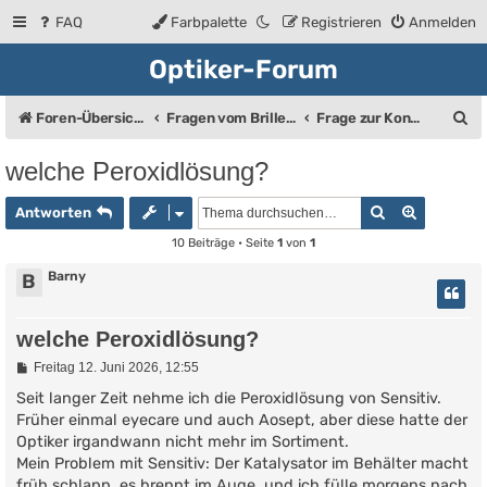
FAQ
Farbpalette
Registrieren
Anmelden
Optiker-Forum
S
Foren-Übersicht
Fragen vom Brillenträger an den Augenoptiker
Frage zur Kontaktlinse
u
welche Peroxidlösung?
c
Suche
Erweiter
h
Antworten
e
10 Beiträge • Seite
1
von
1
Barny
B
welche Peroxidlösung?
B
Freitag 12. Juni 2026, 12:55
e
i
Seit langer Zeit nehme ich die Peroxidlösung von Sensitiv.
t
Früher einmal eyecare und auch Aosept, aber diese hatte der
r
Optiker irgandwann nicht mehr im Sortiment.
a
g
Mein Problem mit Sensitiv: Der Katalysator im Behälter macht
früh schlapp, es brennt im Auge, und ich fülle morgens nach