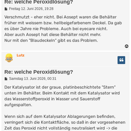
Re: welche Peroxidlösung?
B
Freitag 12. Juni 2026, 19:28
e
i
Verschmutzt - eher nicht. Bei Aosept waren die Behälter
t
früher mit weissem bzw. hellbeigefarbenem Deckel. Da gab
r
es über Jahre nie Probleme. Auch bei eyecare nicht.
a
g
Aber auch Aosept hat diese Behälter nicht mehr.
Nur mit den "Blaudeckeln" gibt es das Problem.
Lutz
Re: welche Peroxidlösung?
B
Samstag 13. Juni 2026, 00:31
e
i
Der Katalysator ist der graue, platinbeschichtete "Stern"
t
unten im Behälter. Beim Kontakt mit dem Katalysator wird
r
das Wasserstoffperoxid in Wasser und Sauerstoff
a
g
aufgespalten.
Wenn sich auf dem Katalysator Ablagerungen befinden,
verringert sich die Kontaktfläche, so daß in der vorgesehenen
Zeit das Peroxid nicht vollständig neutralisiert wird -> die