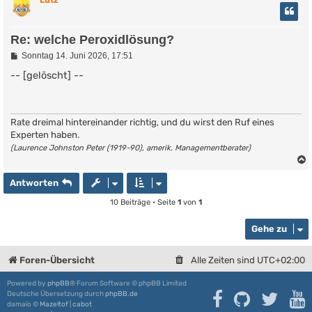
Re: welche Peroxidlösung?
B
Sonntag 14. Juni 2026, 17:51
e
i
-- [gelöscht] --
t
r
a
g
Rate dreimal hintereinander richtig, und du wirst den Ruf eines
Experten haben.
(Laurence Johnston Peter (1919-90), amerik. Managementberater)
Antworten
10 Beiträge • Seite
1
von
1
Gehe zu
Foren-Übersicht
Alle Zeiten sind
UTC+02:00
Powered by
phpBB
® Forum Software © phpBB Limited
Deutsche Übersetzung durch
phpBB.de
damaïo ©
Mazeltof
|
cabot