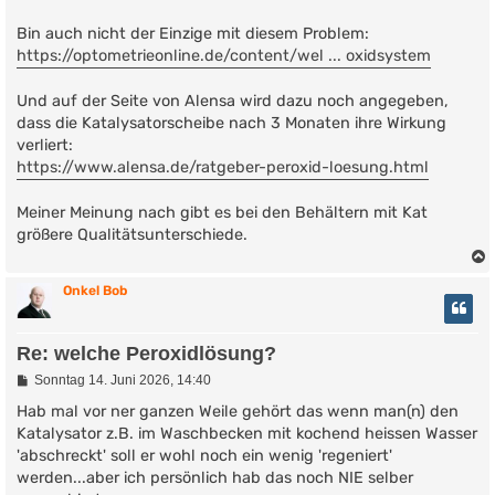
g
Bin auch nicht der Einzige mit diesem Problem:
https://optometrieonline.de/content/wel ... oxidsystem
Und auf der Seite von Alensa wird dazu noch angegeben,
dass die Katalysatorscheibe nach 3 Monaten ihre Wirkung
verliert:
https://www.alensa.de/ratgeber-peroxid-loesung.html
Meiner Meinung nach gibt es bei den Behältern mit Kat
größere Qualitätsunterschiede.
Onkel Bob
Re: welche Peroxidlösung?
B
Sonntag 14. Juni 2026, 14:40
e
i
Hab mal vor ner ganzen Weile gehört das wenn man(n) den
t
Katalysator z.B. im Waschbecken mit kochend heissen Wasser
r
'abschreckt' soll er wohl noch ein wenig 'regeniert'
a
g
werden...aber ich persönlich hab das noch NIE selber