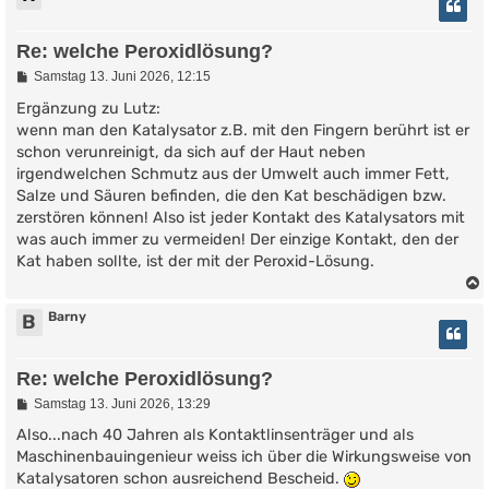
Re: welche Peroxidlösung?
B
Samstag 13. Juni 2026, 12:15
e
i
Ergänzung zu Lutz:
t
wenn man den Katalysator z.B. mit den Fingern berührt ist er
r
schon verunreinigt, da sich auf der Haut neben
a
g
irgendwelchen Schmutz aus der Umwelt auch immer Fett,
Salze und Säuren befinden, die den Kat beschädigen bzw.
zerstören können! Also ist jeder Kontakt des Katalysators mit
was auch immer zu vermeiden! Der einzige Kontakt, den der
Kat haben sollte, ist der mit der Peroxid-Lösung.
Barny
B
Re: welche Peroxidlösung?
B
Samstag 13. Juni 2026, 13:29
e
i
Also...nach 40 Jahren als Kontaktlinsenträger und als
t
Maschinenbauingenieur weiss ich über die Wirkungsweise von
r
Katalysatoren schon ausreichend Bescheid.
a