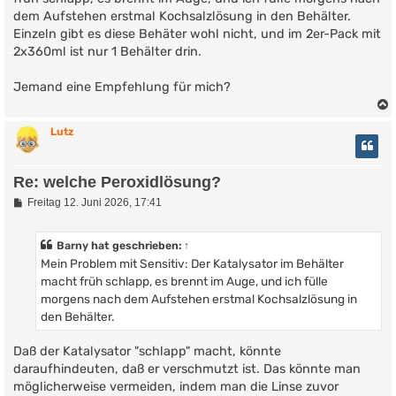
dem Aufstehen erstmal Kochsalzlösung in den Behälter.
Einzeln gibt es diese Behäter wohl nicht, und im 2er-Pack mit
2x360ml ist nur 1 Behälter drin.
Jemand eine Empfehlung für mich?
Lutz
Re: welche Peroxidlösung?
B
Freitag 12. Juni 2026, 17:41
e
i
t
Barny
hat geschrieben:
↑
r
Mein Problem mit Sensitiv: Der Katalysator im Behälter
a
g
macht früh schlapp, es brennt im Auge, und ich fülle
morgens nach dem Aufstehen erstmal Kochsalzlösung in
den Behälter.
Daß der Katalysator "schlapp" macht, könnte
daraufhindeuten, daß er verschmutzt ist. Das könnte man
möglicherweise vermeiden, indem man die Linse zuvor