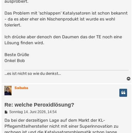
ausprobiert.
Das Problem mit 'schlappen' Katalysatoren ist schon bekannt
- da es aber eher ein Nischenprodukt ist wurde es wohl
toleriert.
Ich drücke aber denoch den Daumen das der TE noch eine
Lösung finden wird.
Beste Grüße
Onkel Bob
...es ist nicht so wie du denkst...
Saibaba
Re: welche Peroxidlösung?
B
Sonntag 14. Juni 2026, 14:54
e
i
Da bei der derzeitigen Lage auf dem Markt der KL-
t
Pflegemittelhersteller nicht mit einer Superinnovation zu
r
rechnen ist und die Katalysatorproblematik schon lange
a