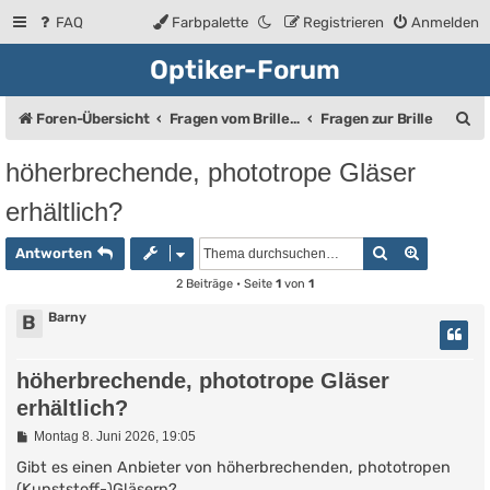
FAQ
Farbpalette
Registrieren
Anmelden
Optiker-Forum
S
Foren-Übersicht
Fragen vom Brillenträger an den Augenoptiker
Fragen zur Brille
u
höherbrechende, phototrope Gläser
c
erhältlich?
h
e
Suche
Erweiter
Antworten
2 Beiträge • Seite
1
von
1
Barny
B
höherbrechende, phototrope Gläser
erhältlich?
B
Montag 8. Juni 2026, 19:05
e
i
Gibt es einen Anbieter von höherbrechenden, phototropen
t
(Kunststoff-)Gläsern?