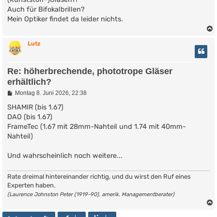
r
Auch für Bifokalbrillen?
a
g
Mein Optiker findet da leider nichts.
Lutz
Re: höherbrechende, phototrope Gläser
erhältlich?
B
Montag 8. Juni 2026, 22:38
e
i
SHAMIR (bis 1.67)
t
DAO (bis 1.67)
r
FrameTec (1.67 mit 28mm-Nahteil und 1.74 mit 40mm-
a
g
Nahteil)
Und wahrscheinlich noch weitere...
Rate dreimal hintereinander richtig, und du wirst den Ruf eines
Experten haben.
(Laurence Johnston Peter (1919-90), amerik. Managementberater)