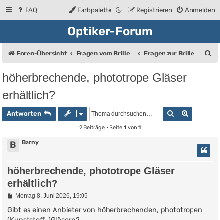
FAQ
Farbpalette
Registrieren
Anmelden
Optiker-Forum
S
Foren-Übersicht
Fragen vom Brillenträger an den Augenoptiker
Fragen zur Brille
u
höherbrechende, phototrope Gläser
c
erhältlich?
h
e
Suche
Erweiter
Antworten
2 Beiträge • Seite
1
von
1
Barny
B
höherbrechende, phototrope Gläser
erhältlich?
B
Montag 8. Juni 2026, 19:05
e
i
Gibt es einen Anbieter von höherbrechenden, phototropen
t
(Kunststoff-)Gläsern?