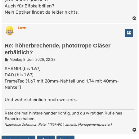
r
Auch für Bifokalbrillen?
a
g
Mein Optiker findet da leider nichts.
Lutz
Re: höherbrechende, phototrope Gläser
erhältlich?
B
Montag 8. Juni 2026, 22:38
e
i
SHAMIR (bis 1.67)
t
DAO (bis 1.67)
r
FrameTec (1.67 mit 28mm-Nahteil und 1.74 mit 40mm-
a
g
Nahteil)
Und wahrscheinlich noch weitere...
Rate dreimal hintereinander richtig, und du wirst den Ruf eines
Experten haben.
(Laurence Johnston Peter (1919-90), amerik. Managementberater)