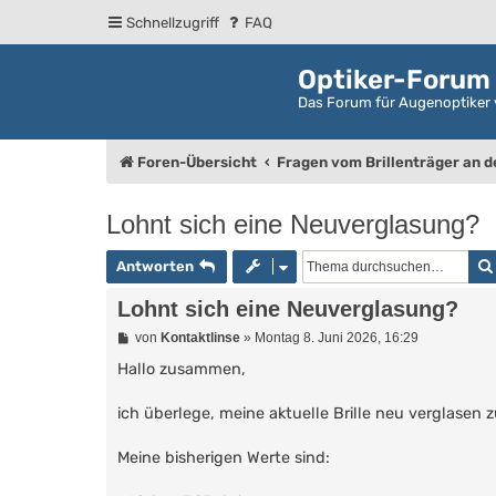
Schnellzugriff
FAQ
Optiker-Forum
Das Forum für Augenoptiker 
Foren-Übersicht
Fragen vom Brillenträger an 
Lohnt sich eine Neuverglasung?
Antworten
Lohnt sich eine Neuverglasung?
B
von
Kontaktlinse
»
Montag 8. Juni 2026, 16:29
e
i
Hallo zusammen,
t
r
ich überlege, meine aktuelle Brille neu verglasen
a
g
Meine bisherigen Werte sind: