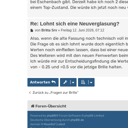
g
bei Eschenbach gibt. Derzeit habe ich noch 2 dieser
einem Top-Zustand. Die würde ich jetzt noch neu 
Re: Lohnt sich eine Neuverglasung?
B
von
Britta Srv
»
Freitag 12. Juni 2026, 07:12
e
i
Also, wenn die alte Fassung noch technisch voll i
t
Die Frage ob es sich lohnt wurde doch eigentlich 
r
Werten noch einfließen lassen, dass bei einer neuen
a
g
Des Weiteren wird mit den neuen Fernwerten beim 
Ich würde mir zur Entscheidungsfindung die Werte 
von - 0.25 und =0.5 vor die jetzige Brille halten.
Antworten
Zurück zu „Fragen zur Brille“
Foren-Übersicht
Powered by
phpBB
® Forum Software © phpBB Limited
Deutsche Übersetzung durch
phpBB.de
damaïo ©
Mazeltof
|
cabot