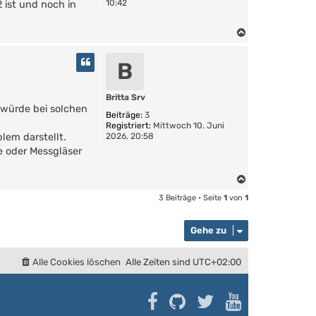
10:42
2 ist und noch in
N
a
c
B
h
o
b
Britta Srv
 würde bei solchen
e
Beiträge:
3
n
Registriert:
Mittwoch 10. Juni
2026, 20:58
lem darstellt.
e oder Messgläser
N
a
3 Beiträge • Seite
1
von
1
c
h
Gehe zu
o
b
e
Alle Cookies löschen
Alle Zeiten sind
UTC+02:00
n