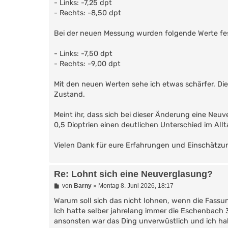
- Links: -7,25 dpt
- Rechts: -8,50 dpt
Bei der neuen Messung wurden folgende Werte fes
- Links: -7,50 dpt
- Rechts: -9,00 dpt
Mit den neuen Werten sehe ich etwas schärfer. Die 
Zustand.
Meint ihr, dass sich bei dieser Änderung eine Ne
0,5 Dioptrien einen deutlichen Unterschied im All
Vielen Dank für eure Erfahrungen und Einschätzu
Re: Lohnt sich eine Neuverglasung?
B
von
Barny
»
Montag 8. Juni 2026, 18:17
e
i
Warum soll sich das nicht lohnen, wenn die Fassu
t
Ich hatte selber jahrelang immer die Eschenbach 
r
ansonsten war das Ding unverwüstlich und ich hab
a