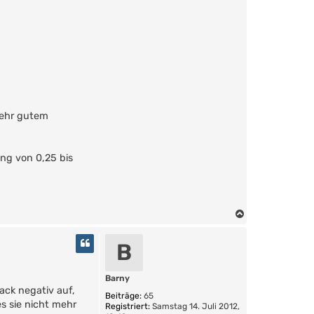
 sehr gutem
ng von 0,25 bis
N
a
c
B
h
o
b
Barny
ack negativ auf,
e
Beiträge:
65
n
s sie nicht mehr
Registriert:
Samstag 14. Juli 2012,