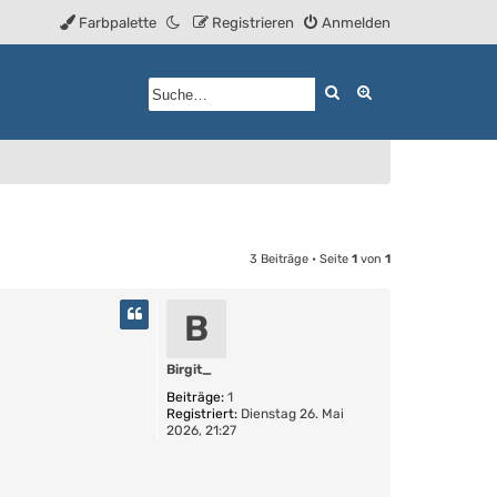
Farbpalette
Registrieren
Anmelden
Suche
Erweiterte Such
3 Beiträge • Seite
1
von
1
B
Birgit_
Beiträge:
1
Registriert:
Dienstag 26. Mai
2026, 21:27