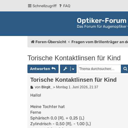
Schnellzugriff
FAQ
Optiker-Forum
Das Forum für Augenoptiker 
Foren-Übersicht
Fragen vom Brillenträger an 
Torische Kontaktlinsen für Kind
Antworten
Torische Kontaktlinsen für Kind
B
von
Birgit_
»
Montag 1. Juni 2026, 21:37
e
i
Hallo!
t
r
Meine Tochter hat
a
g
Ferne
Sphärisch 0,0 (R), + 0,25 (L)
Zylindrisch - 0,50 (R), - 1,00 (L)