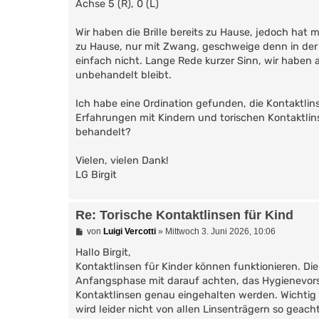
Achse 5 (R), 0 (L)
Wir haben die Brille bereits zu Hause, jedoch hat 
zu Hause, nur mit Zwang, geschweige denn in der Sc
einfach nicht. Lange Rede kurzer Sinn, wir haben a
unbehandelt bleibt.
Ich habe eine Ordination gefunden, die Kontaktlin
Erfahrungen mit Kindern und torischen Kontaktlin
behandelt?
Vielen, vielen Dank!
LG Birgit
Re: Torische Kontaktlinsen für Kind
B
von
Luigi Vercotti
»
Mittwoch 3. Juni 2026, 10:06
e
i
Hallo Birgit,
t
Kontaktlinsen für Kinder können funktionieren. Die M
r
Anfangsphase mit darauf achten, das Hygienevors
a
g
Kontaktlinsen genau eingehalten werden. Wichtig
wird leider nicht von allen Linsenträgern so geach