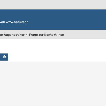
von www.optiker.de
den Augenoptiker
Frage zur Kontaktlinse
Suche
Erweiterte Suche