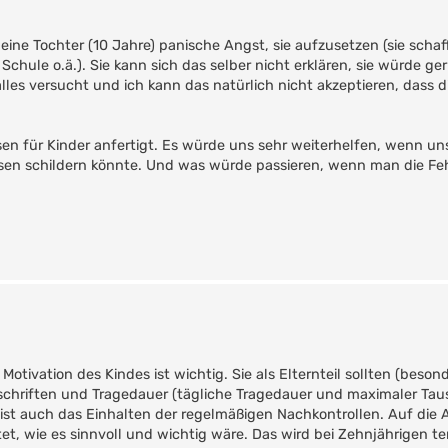
meine Tochter (10 Jahre) panische Angst, sie aufzusetzen (sie schaf
hule o.ä.). Sie kann sich das selber nicht erklären, sie würde ge
lles versucht und ich kann das natürlich nicht akzeptieren, dass di
sen für Kinder anfertigt. Es würde uns sehr weiterhelfen, wenn u
sen schildern könnte. Und was würde passieren, wenn man die Fehl
otivation des Kindes ist wichtig. Sie als Elternteil sollten (besond
chriften und Tragedauer (tägliche Tragedauer und maximaler Tau
 ist auch das Einhalten der regelmäßigen Nachkontrollen. Auf di
tet, wie es sinnvoll und wichtig wäre. Das wird bei Zehnjährigen te