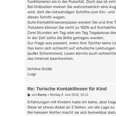
funktionieren als in der Pubertät. Doch das ist 
Bei Ordination meinen Sie wahrscheinlich eine Aug
wird, dort die notwendigen Schritte zum Ein- und
diesen Schritt wagen.
Gute Kontaktlinsenanpasser werden Sie und ihre 
Trotzdem können Sie nicht zu 100% auf Kontaktlinse
Zwei Stunden am Tag oder ein Tag Tragepause der L
In der Zeit sollte die Brille getragen werden.
Zur Frage was passiert, wenn Ihre Tochter keine Lin
Das kann sich schlecht auf schulische Leistungen 
(außer Schwimmen). Lesen könnte auch schlechter fu
das Internet beantworten.
Schöne Grüße
Luigi
Re: Torische Kontaktlinsen für Kind
B
von
Barny
»
Montag 8. Juni 2026, 18:12
e
i
Erfahrungen mit Kindern habe ich keine, aber trage 
t
Diese ist etwas dicker an 2 Seiten, um die Lage zu s
r
Bei heissem Wetter macht sie sich bemerkbar dad
a