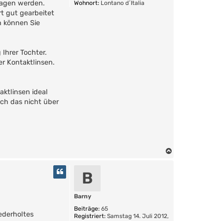
tragen werden.
Wohnort:
Lontano d´Italia
t gut gearbeitet
n können Sie
 Ihrer Tochter.
er Kontaktlinsen.
aktlinsen ideal
ich das nicht über
N
a
c
B
h
o
b
Barny
e
Beiträge:
65
n
ederholtes
Registriert:
Samstag 14. Juli 2012,