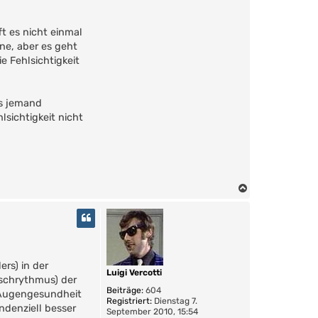
ft es nicht einmal
rne, aber es geht
e Fehlsichtigkeit
ns jemand
sichtigkeit nicht
N
a
c
h
o
b
ers) in der
e
Luigi Vercotti
n
schrythmus) der
Beiträge:
604
e Augengesundheit
Registriert:
Dienstag 7.
ndenziell besser
September 2010, 15:54