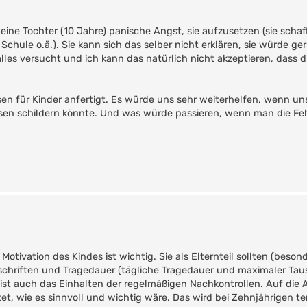
meine Tochter (10 Jahre) panische Angst, sie aufzusetzen (sie schaf
hule o.ä.). Sie kann sich das selber nicht erklären, sie würde ge
lles versucht und ich kann das natürlich nicht akzeptieren, dass di
sen für Kinder anfertigt. Es würde uns sehr weiterhelfen, wenn u
sen schildern könnte. Und was würde passieren, wenn man die Fehl
otivation des Kindes ist wichtig. Sie als Elternteil sollten (besond
chriften und Tragedauer (tägliche Tragedauer und maximaler Tau
 ist auch das Einhalten der regelmäßigen Nachkontrollen. Auf di
tet, wie es sinnvoll und wichtig wäre. Das wird bei Zehnjährigen te