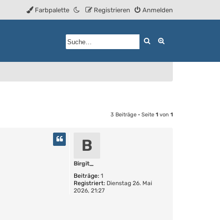
Farbpalette
Registrieren
Anmelden
Suche
Erweiterte Such
3 Beiträge • Seite
1
von
1
B
Birgit_
Beiträge:
1
Registriert:
Dienstag 26. Mai
2026, 21:27