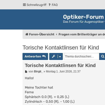
Schnellzugriff
FAQ
Optiker-Forum
Das Forum für Augenoptiker 
Foren-Übersicht
Fragen vom Brillenträger an 
Torische Kontaktlinsen für Kind
Antworten
Torische Kontaktlinsen für Kind
B
von
Birgit_
»
Montag 1. Juni 2026, 21:37
e
i
Hallo!
t
r
Meine Tochter hat
a
g
Ferne
Sphärisch 0,0 (R), + 0,25 (L)
Zylindrisch - 0,50 (R), - 1,00 (L)