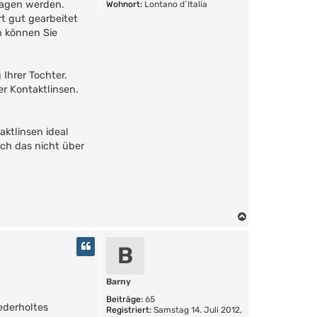
tragen werden.
Wohnort:
Lontano d´Italia
t gut gearbeitet
n können Sie
 Ihrer Tochter.
er Kontaktlinsen.
aktlinsen ideal
ich das nicht über
N
a
c
B
h
o
b
Barny
e
Beiträge:
65
n
ederholtes
Registriert:
Samstag 14. Juli 2012,