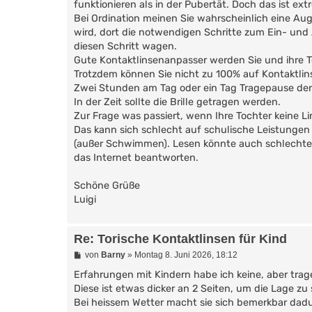
funktionieren als in der Pubertät. Doch das ist 
Bei Ordination meinen Sie wahrscheinlich eine Aug
wird, dort die notwendigen Schritte zum Ein- und
diesen Schritt wagen.
Gute Kontaktlinsenanpasser werden Sie und ihre 
Trotzdem können Sie nicht zu 100% auf Kontaktlinse
Zwei Stunden am Tag oder ein Tag Tragepause der L
In der Zeit sollte die Brille getragen werden.
Zur Frage was passiert, wenn Ihre Tochter keine Lin
Das kann sich schlecht auf schulische Leistungen 
(außer Schwimmen). Lesen könnte auch schlechter fu
das Internet beantworten.
Schöne Grüße
Luigi
Re: Torische Kontaktlinsen für Kind
B
von
Barny
»
Montag 8. Juni 2026, 18:12
e
i
Erfahrungen mit Kindern habe ich keine, aber trage 
t
Diese ist etwas dicker an 2 Seiten, um die Lage zu s
r
Bei heissem Wetter macht sie sich bemerkbar dad
a