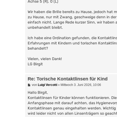
Achse 5 (R), 0 (L)
Wir haben die Brille bereits zu Hause, jedoch hat 
zu Hause, nur mit Zwang, geschweige denn in der Sc
einfach nicht. Lange Rede kurzer Sinn, wir haben a
unbehandelt bleibt.
Ich habe eine Ordination gefunden, die Kontaktlin
Erfahrungen mit Kindern und torischen Kontaktlin
behandelt?
Vielen, vielen Dank!
LG Birgit
Re: Torische Kontaktlinsen für Kind
B
von
Luigi Vercotti
»
Mittwoch 3. Juni 2026, 10:06
e
i
Hallo Birgit,
t
Kontaktlinsen für Kinder können funktionieren. Die M
r
Anfangsphase mit darauf achten, das Hygienevors
a
g
Kontaktlinsen genau eingehalten werden. Wichtig
wird leider nicht von allen Linsenträgern so geach