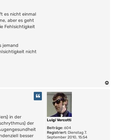
ft es nicht einmal
rne, aber es geht
e Fehlsichtigkeit
ns jemand
sichtigkeit nicht
N
a
c
h
o
b
ers) in der
e
Luigi Vercotti
n
schrythmus) der
Beiträge:
604
e Augengesundheit
Registriert:
Dienstag 7.
ndenziell besser
September 2010, 15:54