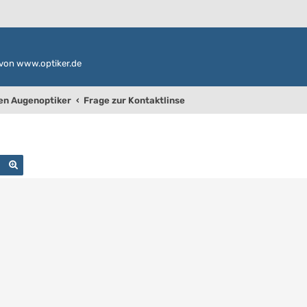
von www.optiker.de
den Augenoptiker
Frage zur Kontaktlinse
Suche
Erweiterte Suche