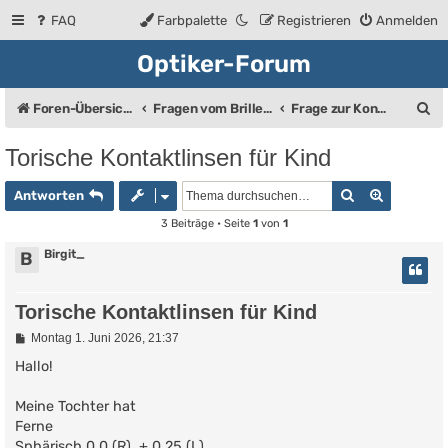
FAQ
Farbpalette
Registrieren
Anmelden
Optiker-Forum
S
Foren-Übersicht
Fragen vom Brillenträger an den Augenoptiker
Frage zur Kontaktlinse
u
Torische Kontaktlinsen für Kind
c
Suche
Erweiter
h
Antworten
e
3 Beiträge • Seite
1
von
1
Birgit_
B
Torische Kontaktlinsen für Kind
B
Montag 1. Juni 2026, 21:37
e
i
Hallo!
t
r
Meine Tochter hat
a
g
Ferne
Sphärisch 0,0 (R), + 0,25 (L)