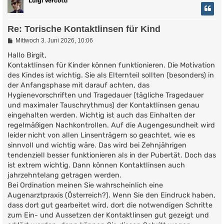
Luigi Vercotti
Re: Torische Kontaktlinsen für Kind
B
Mittwoch 3. Juni 2026, 10:06
e
i
Hallo Birgit,
t
Kontaktlinsen für Kinder können funktionieren. Die Motivation
r
des Kindes ist wichtig. Sie als Elternteil sollten (besonders) in
a
g
der Anfangsphase mit darauf achten, das
Hygienevorschriften und Tragedauer (tägliche Tragedauer
und maximaler Tauschrythmus) der Kontaktlinsen genau
eingehalten werden. Wichtig ist auch das Einhalten der
regelmäßigen Nachkontrollen. Auf die Augengesundheit wird
leider nicht von allen Linsenträgern so geachtet, wie es
sinnvoll und wichtig wäre. Das wird bei Zehnjährigen
tendenziell besser funktionieren als in der Pubertät. Doch das
ist extrem wichtig. Dann können Kontaktlinsen auch
jahrzehntelang getragen werden.
Bei Ordination meinen Sie wahrscheinlich eine
Augenarztpraxis (Österreich?). Wenn Sie den Eindruck haben,
dass dort gut gearbeitet wird, dort die notwendigen Schritte
zum Ein- und Aussetzen der Kontaktlinsen gut gezeigt und