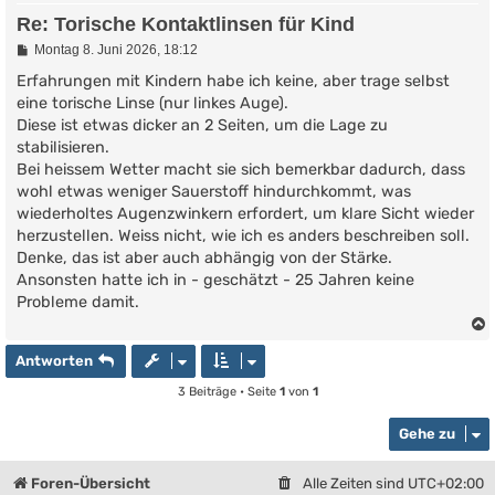
Re: Torische Kontaktlinsen für Kind
B
Montag 8. Juni 2026, 18:12
e
i
Erfahrungen mit Kindern habe ich keine, aber trage selbst
t
eine torische Linse (nur linkes Auge).
r
Diese ist etwas dicker an 2 Seiten, um die Lage zu
a
g
stabilisieren.
Bei heissem Wetter macht sie sich bemerkbar dadurch, dass
wohl etwas weniger Sauerstoff hindurchkommt, was
wiederholtes Augenzwinkern erfordert, um klare Sicht wieder
herzustellen. Weiss nicht, wie ich es anders beschreiben soll.
Denke, das ist aber auch abhängig von der Stärke.
Ansonsten hatte ich in - geschätzt - 25 Jahren keine
Probleme damit.
Antworten
3 Beiträge • Seite
1
von
1
Gehe zu
Foren-Übersicht
Alle Zeiten sind
UTC+02:00