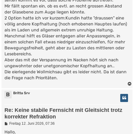
selten kommt es vor, dass solche Probleme auftreten.
r
Mir fällt spontan ein, ob es evtl. an recht grossen Abstand
a
g
der Glasebene zum Auge liegen könnte.
2 Option hatte ich vor kurzem:Kundin hatte "draussen" eine
völlig andere Kopfhaltung (hoch erhobenen Hauptes laufen)
als im Laden und allgemein extrem unruhige Haltung.
Manchmal hilft es Gläser entgegen aller Anpassregeln, in
einem solchen Fall etwas niedriger einzuschleifen, für mehr
Bewegungsfreiheit, geht aber zu Lasten des mittleren oder
Lesebereichs.
Aber das mit der Verspannung im Nacken hört sich nach
ungewohnter oder unetgonomischer Kopfhaltung an..
Die eierlegende Wollmichsau gibt es leider nicht. Da ist dann
die Frage nach Prioritäten.
Britta Srv
B
Re: Keine stabile Fernsicht mit Gleitsicht trotz
korrekter Refraktion
B
Freitag 12. Juni 2026, 07:36
e
i
Hallo,