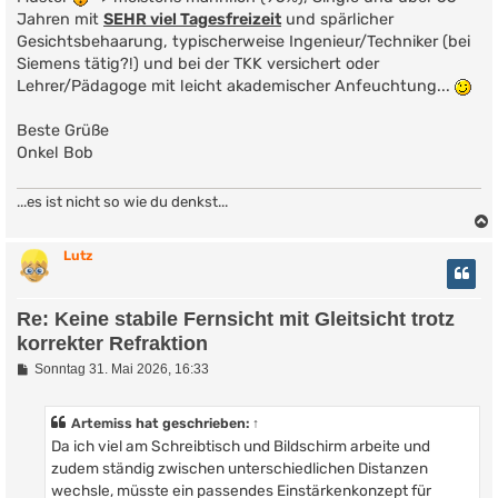
Jahren mit
SEHR viel Tagesfreizeit
und spärlicher
Gesichtsbehaarung, typischerweise Ingenieur/Techniker (bei
Siemens tätig?!) und bei der TKK versichert oder
Lehrer/Pädagoge mit leicht akademischer Anfeuchtung...
Beste Grüße
Onkel Bob
...es ist nicht so wie du denkst...
Lutz
Re: Keine stabile Fernsicht mit Gleitsicht trotz
korrekter Refraktion
B
Sonntag 31. Mai 2026, 16:33
e
i
t
Artemiss
hat geschrieben:
↑
r
Da ich viel am Schreibtisch und Bildschirm arbeite und
a
g
zudem ständig zwischen unterschiedlichen Distanzen
wechsle, müsste ein passendes Einstärkenkonzept für