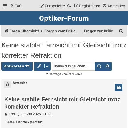
FAQ
Farbpalette
Registrieren
Anmelden
Optiker-Forum
S
Foren-Übersicht
Fragen vom Brillenträger an den Augenoptiker
Fragen zur Brille
u
Keine stabile Fernsicht mit Gleitsicht trotz
c
korrekter Refraktion
h
e
Suche
Erweiter
Antworten
9 Beiträge • Seite
1
von
1
Artemiss
A
Keine stabile Fernsicht mit Gleitsicht trotz
korrekter Refraktion
B
Freitag 29. Mai 2026, 21:23
e
i
Liebe Fachexperten,
t