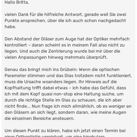
i
Hallo Britta,
t
r
vielen Dank für die hilfreiche Antwort, gerade weil Sie zwei
a
g
Punkte ansprechen, über die ich auch schon nachgedacht
habe.
Den Abstand der Gläser zum Auge hat der Optiker mehrfach
kontrolliert – daran scheint es in meinem Fall also nicht zu
liegen. Und auch die Zentrierung wurde bei mir über die
vielen Anpassungen hinweg mehrmals überprüft.
Genau das bringt mich ins Grübeln: Wenn die optischen
Parameter stimmen und das Glas trotzdem nicht funktioniert,
muss die Ursache woanders liegen. Ihr Hinweis auf die
Kopfhaltung trifft dabei etwas – ich habe das Gefühl, dass
ich mit dem Kopf quasi non-stop eine Haltung suche, um
durch die richtige Stelle im Glas zu schauen, die ich aber
nicht finde... Nun frage ich mich allmählich, ob es weniger an
den Gläsern an sich liegt, sondern daran, wie meine Augen
die einzelnen Bereiche ansteuern.
Um diesen Punkt zu klären, habe ich jetzt einen Termin bei
einer Orthoptistin vereinbart, um eine binokulare