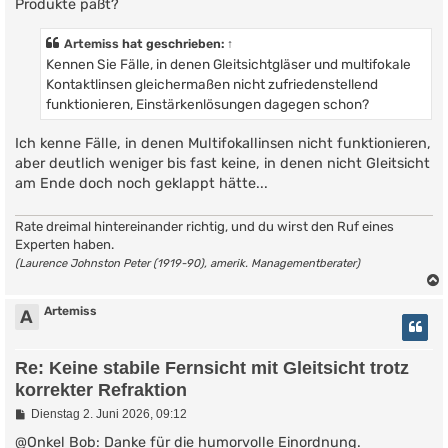
Produkte paßt?
Artemiss
hat geschrieben:
↑
Kennen Sie Fälle, in denen Gleitsichtgläser und multifokale
Kontaktlinsen gleichermaßen nicht zufriedenstellend
funktionieren, Einstärkenlösungen dagegen schon?
Ich kenne Fälle, in denen Multifokallinsen nicht funktionieren,
aber deutlich weniger bis fast keine, in denen nicht Gleitsicht
am Ende doch noch geklappt hätte...
Rate dreimal hintereinander richtig, und du wirst den Ruf eines
Experten haben.
(Laurence Johnston Peter (1919-90), amerik. Managementberater)
Artemiss
A
Re: Keine stabile Fernsicht mit Gleitsicht trotz
korrekter Refraktion
B
Dienstag 2. Juni 2026, 09:12
e
i
@Onkel Bob: Danke für die humorvolle Einordnung.