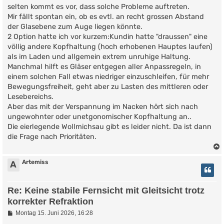
t
selten kommt es vor, dass solche Probleme auftreten.
r
Mir fällt spontan ein, ob es evtl. an recht grossen Abstand
a
g
der Glasebene zum Auge liegen könnte.
2 Option hatte ich vor kurzem:Kundin hatte "draussen" eine
völlig andere Kopfhaltung (hoch erhobenen Hauptes laufen)
als im Laden und allgemein extrem unruhige Haltung.
Manchmal hilft es Gläser entgegen aller Anpassregeln, in
einem solchen Fall etwas niedriger einzuschleifen, für mehr
Bewegungsfreiheit, geht aber zu Lasten des mittleren oder
Lesebereichs.
Aber das mit der Verspannung im Nacken hört sich nach
ungewohnter oder unetgonomischer Kopfhaltung an..
Die eierlegende Wollmichsau gibt es leider nicht. Da ist dann
die Frage nach Prioritäten.
Artemiss
A
Re: Keine stabile Fernsicht mit Gleitsicht trotz
korrekter Refraktion
B
Montag 15. Juni 2026, 16:28
e