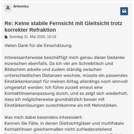
Artemiss
A
Re: Keine stabile Fernsicht mit Gleitsicht trotz
korrekter Refraktion
B
Sonntag 31. Mai 2026, 10:19
e
i
Vielen Dank für die Einschätzung.
t
r
Interessanterweise beschäftigt mich genau dieser Gedanke
a
g
inzwischen ebenfalls. Da ich viel am Schreibtisch und
Bildschirm arbeite und zudem ständig zwischen
unterschiedlichen Distanzen wechsle, müsste ein passendes
Einstärkenkonzept für meinen Alltag allerdings noch sinnvoll
umgesetzt werden. Ich führe zurzeit erneut eine
Kontaktlinsenanpassung durch, und es zeigt sich wiederholt,
dass ich möglicherweise grundsätzlich besser mit
Einstärkenlösungen zurechtkomme als mit Mehrstärken.
Was mich dabei besonders interessiert:
Kennen Sie Fälle, in denen Gleitsichtgläser und multifokale
Kontaktlinsen gleichermaßen nicht zufriedenstellend