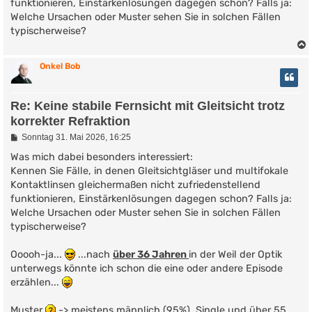
funktionieren, Einstärkenlösungen dagegen schon? Falls ja:
Welche Ursachen oder Muster sehen Sie in solchen Fällen
typischerweise?
Onkel Bob
Re: Keine stabile Fernsicht mit Gleitsicht trotz
korrekter Refraktion
B
Sonntag 31. Mai 2026, 16:25
e
i
Was mich dabei besonders interessiert:
t
Kennen Sie Fälle, in denen Gleitsichtgläser und multifokale
r
Kontaktlinsen gleichermaßen nicht zufriedenstellend
a
g
funktionieren, Einstärkenlösungen dagegen schon? Falls ja:
Welche Ursachen oder Muster sehen Sie in solchen Fällen
typischerweise?
Ooooh-ja...
...nach
über 36 Jahren
in der Weil der Optik
unterwegs könnte ich schon die eine oder andere Episode
erzählen...
Muster
-> meistens männlich (95%), Single und über 55