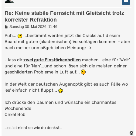
Re: Keine stabile Fernsicht mit Gleitsicht trotz
korrekter Refraktion
B
Samstag 30. Mai 2026, 11:46
e
i
Puh...
...bestimmt werden jetzt die Cracks auf diesem
t
Board mit guten (akademischen) Vorschlägen kommen - aber
r
nach meiner unmaßgeblichen Meinung: ->
a
g
- lass dir
zwei gute Einstärkenbrillen
machen...eine für 'Weit'
und eine für 'Nah'...und schon lösen sich die meisten deiner
geschilderten Probleme in Luft auf...
In der Welt der deutschen Augenoptik gibt es auch Fälle wo
'es' einfach nicht fluppt...
Ich drücke den Daumen und wünsche ein charmantes
Wochenende
Onkel Bob
...es ist nicht so wie du denkst...