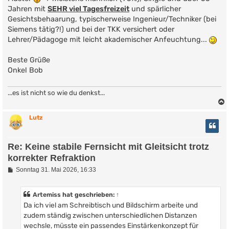
Jahren mit
SEHR viel Tagesfreizeit
und spärlicher
Gesichtsbehaarung, typischerweise Ingenieur/Techniker (bei
Siemens tätig?!) und bei der TKK versichert oder
Lehrer/Pädagoge mit leicht akademischer Anfeuchtung...
Beste Grüße
Onkel Bob
...es ist nicht so wie du denkst...
Lutz
Re: Keine stabile Fernsicht mit Gleitsicht trotz
korrekter Refraktion
B
Sonntag 31. Mai 2026, 16:33
e
i
t
Artemiss
hat geschrieben:
↑
r
Da ich viel am Schreibtisch und Bildschirm arbeite und
a
g
zudem ständig zwischen unterschiedlichen Distanzen
wechsle, müsste ein passendes Einstärkenkonzept für