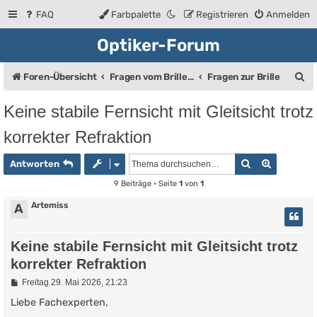
FAQ
Farbpalette
Registrieren
Anmelden
Optiker-Forum
S
Foren-Übersicht
Fragen vom Brillenträger an den Augenoptiker
Fragen zur Brille
u
Keine stabile Fernsicht mit Gleitsicht trotz
c
korrekter Refraktion
h
e
Suche
Erweiter
Antworten
9 Beiträge • Seite
1
von
1
Artemiss
A
Keine stabile Fernsicht mit Gleitsicht trotz
korrekter Refraktion
B
Freitag 29. Mai 2026, 21:23
e
i
Liebe Fachexperten,
t