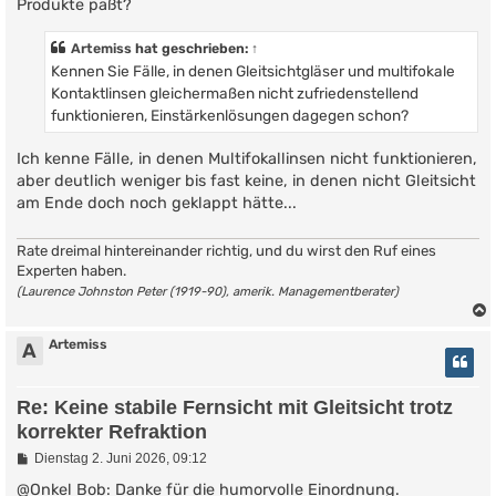
Produkte paßt?
Artemiss
hat geschrieben:
↑
Kennen Sie Fälle, in denen Gleitsichtgläser und multifokale
Kontaktlinsen gleichermaßen nicht zufriedenstellend
funktionieren, Einstärkenlösungen dagegen schon?
Ich kenne Fälle, in denen Multifokallinsen nicht funktionieren,
aber deutlich weniger bis fast keine, in denen nicht Gleitsicht
am Ende doch noch geklappt hätte...
Rate dreimal hintereinander richtig, und du wirst den Ruf eines
Experten haben.
(Laurence Johnston Peter (1919-90), amerik. Managementberater)
Artemiss
A
Re: Keine stabile Fernsicht mit Gleitsicht trotz
korrekter Refraktion
B
Dienstag 2. Juni 2026, 09:12
e
i
@Onkel Bob: Danke für die humorvolle Einordnung.