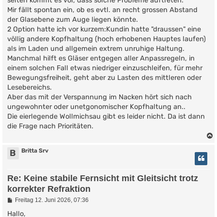
selten kommt es vor, dass solche Probleme auftreten.
r
Mir fällt spontan ein, ob es evtl. an recht grossen Abstand
a
g
der Glasebene zum Auge liegen könnte.
2 Option hatte ich vor kurzem:Kundin hatte "draussen" eine
völlig andere Kopfhaltung (hoch erhobenen Hauptes laufen)
als im Laden und allgemein extrem unruhige Haltung.
Manchmal hilft es Gläser entgegen aller Anpassregeln, in
einem solchen Fall etwas niedriger einzuschleifen, für mehr
Bewegungsfreiheit, geht aber zu Lasten des mittleren oder
Lesebereichs.
Aber das mit der Verspannung im Nacken hört sich nach
ungewohnter oder unetgonomischer Kopfhaltung an..
Die eierlegende Wollmichsau gibt es leider nicht. Da ist dann
die Frage nach Prioritäten.
Britta Srv
B
Re: Keine stabile Fernsicht mit Gleitsicht trotz
korrekter Refraktion
B
Freitag 12. Juni 2026, 07:36
e
i
Hallo,