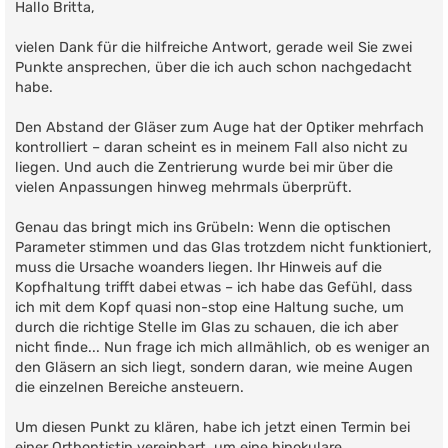
i
Hallo Britta,
t
r
vielen Dank für die hilfreiche Antwort, gerade weil Sie zwei
a
g
Punkte ansprechen, über die ich auch schon nachgedacht
habe.
Den Abstand der Gläser zum Auge hat der Optiker mehrfach
kontrolliert – daran scheint es in meinem Fall also nicht zu
liegen. Und auch die Zentrierung wurde bei mir über die
vielen Anpassungen hinweg mehrmals überprüft.
Genau das bringt mich ins Grübeln: Wenn die optischen
Parameter stimmen und das Glas trotzdem nicht funktioniert,
muss die Ursache woanders liegen. Ihr Hinweis auf die
Kopfhaltung trifft dabei etwas – ich habe das Gefühl, dass
ich mit dem Kopf quasi non-stop eine Haltung suche, um
durch die richtige Stelle im Glas zu schauen, die ich aber
nicht finde... Nun frage ich mich allmählich, ob es weniger an
den Gläsern an sich liegt, sondern daran, wie meine Augen
die einzelnen Bereiche ansteuern.
Um diesen Punkt zu klären, habe ich jetzt einen Termin bei
einer Orthoptistin vereinbart, um eine binokulare