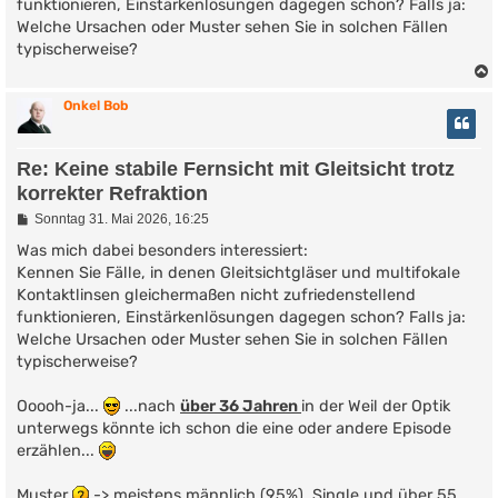
funktionieren, Einstärkenlösungen dagegen schon? Falls ja:
Welche Ursachen oder Muster sehen Sie in solchen Fällen
typischerweise?
Onkel Bob
Re: Keine stabile Fernsicht mit Gleitsicht trotz
korrekter Refraktion
B
Sonntag 31. Mai 2026, 16:25
e
i
Was mich dabei besonders interessiert:
t
Kennen Sie Fälle, in denen Gleitsichtgläser und multifokale
r
Kontaktlinsen gleichermaßen nicht zufriedenstellend
a
g
funktionieren, Einstärkenlösungen dagegen schon? Falls ja:
Welche Ursachen oder Muster sehen Sie in solchen Fällen
typischerweise?
Ooooh-ja...
...nach
über 36 Jahren
in der Weil der Optik
unterwegs könnte ich schon die eine oder andere Episode
erzählen...
Muster
-> meistens männlich (95%), Single und über 55