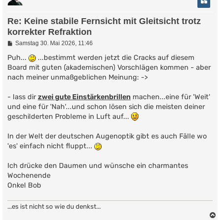
Re: Keine stabile Fernsicht mit Gleitsicht trotz
korrekter Refraktion
B
Samstag 30. Mai 2026, 11:46
e
i
Puh...
...bestimmt werden jetzt die Cracks auf diesem
t
Board mit guten (akademischen) Vorschlägen kommen - aber
r
nach meiner unmaßgeblichen Meinung: ->
a
g
- lass dir
zwei gute Einstärkenbrillen
machen...eine für 'Weit'
und eine für 'Nah'...und schon lösen sich die meisten deiner
geschilderten Probleme in Luft auf...
In der Welt der deutschen Augenoptik gibt es auch Fälle wo
'es' einfach nicht fluppt...
Ich drücke den Daumen und wünsche ein charmantes
Wochenende
Onkel Bob
...es ist nicht so wie du denkst...