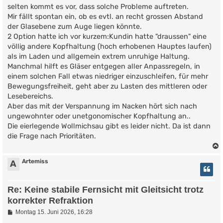
t
selten kommt es vor, dass solche Probleme auftreten.
r
Mir fällt spontan ein, ob es evtl. an recht grossen Abstand
a
g
der Glasebene zum Auge liegen könnte.
2 Option hatte ich vor kurzem:Kundin hatte "draussen" eine
völlig andere Kopfhaltung (hoch erhobenen Hauptes laufen)
als im Laden und allgemein extrem unruhige Haltung.
Manchmal hilft es Gläser entgegen aller Anpassregeln, in
einem solchen Fall etwas niedriger einzuschleifen, für mehr
Bewegungsfreiheit, geht aber zu Lasten des mittleren oder
Lesebereichs.
Aber das mit der Verspannung im Nacken hört sich nach
ungewohnter oder unetgonomischer Kopfhaltung an..
Die eierlegende Wollmichsau gibt es leider nicht. Da ist dann
die Frage nach Prioritäten.
Artemiss
A
Re: Keine stabile Fernsicht mit Gleitsicht trotz
korrekter Refraktion
B
Montag 15. Juni 2026, 16:28
e