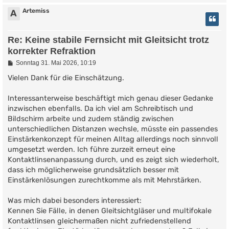
Artemiss
A
Re: Keine stabile Fernsicht mit Gleitsicht trotz
korrekter Refraktion
B
Sonntag 31. Mai 2026, 10:19
e
i
Vielen Dank für die Einschätzung.
t
r
Interessanterweise beschäftigt mich genau dieser Gedanke
a
g
inzwischen ebenfalls. Da ich viel am Schreibtisch und
Bildschirm arbeite und zudem ständig zwischen
unterschiedlichen Distanzen wechsle, müsste ein passendes
Einstärkenkonzept für meinen Alltag allerdings noch sinnvoll
umgesetzt werden. Ich führe zurzeit erneut eine
Kontaktlinsenanpassung durch, und es zeigt sich wiederholt,
dass ich möglicherweise grundsätzlich besser mit
Einstärkenlösungen zurechtkomme als mit Mehrstärken.
Was mich dabei besonders interessiert:
Kennen Sie Fälle, in denen Gleitsichtgläser und multifokale
Kontaktlinsen gleichermaßen nicht zufriedenstellend