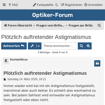
FAQ
Farbpalette
Registrieren
Anmelden
Optiker-Forum
S
Foren-Übersicht
Fragen vom Brillenträger an den Augenoptiker
Fragen zur Brille
u
Plötzlich auftretender Astigmatismus
c
Suche
Erweiter
h
Antworten
e
2 Beiträge • Seite
1
von
1
Kontaktlinse
K
Plötzlich auftretender Astigmatismus
B
Samstag 14. März 2026, 16:21
e
i
Immer wieder wird bei mir ein Astigmatismus festgestellt,
t
manchmal aber auch keiner. Es scheint also wechselnd zu
r
sein. Bei jedem Sehtest wird entweder ein Astigmatismus
a
g
festgestellt oder eben nicht.