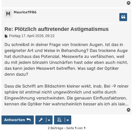
Maurice1986
M
Re: Plötzlich auftretender Astigmatismus
B
Freitag 17. April 2026, 09:22
e
i
Du schreibst in deiner Frage von trocknen Augen. Ist das in
t
geeigneter Art und Weise in Behandlung? Das trockene Auge
r
hat durchaus das Potenzial, Messwerte zu verfälschen, weil
a
g
du mit jedem blinzeln Unschärfen hast oder eben auch nicht,
das kann jeden Messwert betreffen. Was sagt der Optiker
denn dazu?
Dass die Schrift am Bildschirm kleiner wirkt, insb. Bei -9 reiner
sphäre ist erstmal nicht ungewöhnlich und sollte durch
Eingewöhnung verschwinden. Die genauen Einflussfaktoren,
kennen die Optiker hier wahrscheinlich besser als ich als laie...
Antworten
2 Beiträge • Seite
1
von
1