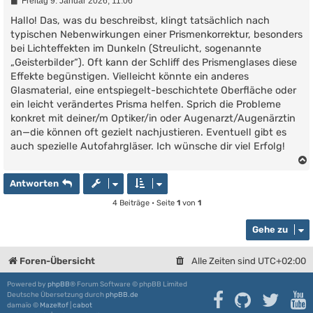
B
Freitag 9. Januar 2026, 11:06
e
i
Hallo! Das, was du beschreibst, klingt tatsächlich nach
t
typischen Nebenwirkungen einer Prismenkorrektur, besonders
r
bei Lichteffekten im Dunkeln (Streulicht, sogenannte
a
g
„Geisterbilder“). Oft kann der Schliff des Prismenglases diese
Effekte begünstigen. Vielleicht könnte ein anderes
Glasmaterial, eine entspiegelt-beschichtete Oberfläche oder
ein leicht verändertes Prisma helfen. Sprich die Probleme
konkret mit deiner/m Optiker/in oder Augenarzt/Augenärztin
an—die können oft gezielt nachjustieren. Eventuell gibt es
auch spezielle Autofahrgläser. Ich wünsche dir viel Erfolg!
Antworten
4 Beiträge • Seite
1
von
1
Gehe zu
Foren-Übersicht
Alle Zeiten sind
UTC+02:00
Powered by
phpBB
® Forum Software © phpBB Limited
Deutsche Übersetzung durch
phpBB.de
damaïo ©
Mazeltof
|
cabot