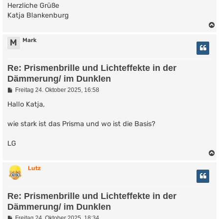
Herzliche Grüße
Katja Blankenburg
Mark
M
Re: Prismenbrille und Lichteffekte in der
Dämmerung/ im Dunklen
B
Freitag 24. Oktober 2025, 16:58
e
i
Hallo Katja,
t
r
wie stark ist das Prisma und wo ist die Basis?
a
g
LG
Lutz
Re: Prismenbrille und Lichteffekte in der
Dämmerung/ im Dunklen
B
Freitag 24. Oktober 2025, 18:34