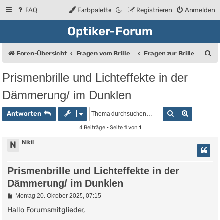
FAQ
Farbpalette
Registrieren
Anmelden
Optiker-Forum
S
Foren-Übersicht
Fragen vom Brillenträger an den Augenoptiker
Fragen zur Brille
u
Prismenbrille und Lichteffekte in der
c
Dämmerung/ im Dunklen
h
e
Suche
Erweiter
Antworten
4 Beiträge • Seite
1
von
1
Nikil
N
Prismenbrille und Lichteffekte in der
Dämmerung/ im Dunklen
B
Montag 20. Oktober 2025, 07:15
e
i
Hallo Forumsmitglieder,
t