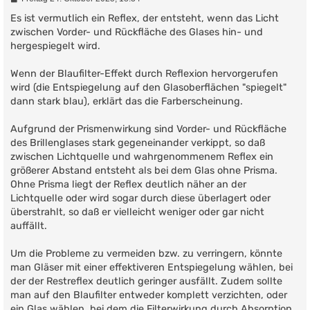
e
i
Es ist vermutlich ein Reflex, der entsteht, wenn das Licht
t
zwischen Vorder- und Rückfläche des Glases hin- und
r
hergespiegelt wird.
a
g
Wenn der Blaufilter-Effekt durch Reflexion hervorgerufen
wird (die Entspiegelung auf den Glasoberflächen "spiegelt"
dann stark blau), erklärt das die Farberscheinung.
Aufgrund der Prismenwirkung sind Vorder- und Rückfläche
des Brillenglases stark gegeneinander verkippt, so daß
zwischen Lichtquelle und wahrgenommenem Reflex ein
größerer Abstand entsteht als bei dem Glas ohne Prisma.
Ohne Prisma liegt der Reflex deutlich näher an der
Lichtquelle oder wird sogar durch diese überlagert oder
überstrahlt, so daß er vielleicht weniger oder gar nicht
auffällt.
Um die Probleme zu vermeiden bzw. zu verringern, könnte
man Gläser mit einer effektiveren Entspiegelung wählen, bei
der der Restreflex deutlich geringer ausfällt. Zudem sollte
man auf den Blaufilter entweder komplett verzichten, oder
ein Glas wählen, bei dem die Filterwirkung durch Absorption