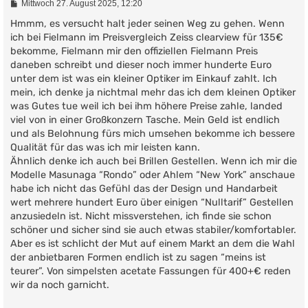
B
Mittwoch 27. August 2025, 12:20
e
i
Hmmm, es versucht halt jeder seinen Weg zu gehen. Wenn
t
ich bei Fielmann im Preisvergleich Zeiss clearview für 135€
r
bekomme, Fielmann mir den offiziellen Fielmann Preis
a
g
daneben schreibt und dieser noch immer hunderte Euro
unter dem ist was ein kleiner Optiker im Einkauf zahlt. Ich
mein, ich denke ja nichtmal mehr das ich dem kleinen Optiker
was Gutes tue weil ich bei ihm höhere Preise zahle, landed
viel von in einer Großkonzern Tasche. Mein Geld ist endlich
und als Belohnung fürs mich umsehen bekomme ich bessere
Qualität für das was ich mir leisten kann.
Ähnlich denke ich auch bei Brillen Gestellen. Wenn ich mir die
Modelle Masunaga “Rondo” oder Ahlem “New York” anschaue
habe ich nicht das Gefühl das der Design und Handarbeit
wert mehrere hundert Euro über einigen “Nulltarif” Gestellen
anzusiedeln ist. Nicht missverstehen, ich finde sie schon
schöner und sicher sind sie auch etwas stabiler/komfortabler.
Aber es ist schlicht der Mut auf einem Markt an dem die Wahl
der anbietbaren Formen endlich ist zu sagen “meins ist
teurer”. Von simpelsten acetate Fassungen für 400+€ reden
wir da noch garnicht.