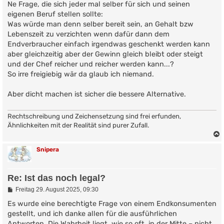
Ne Frage, die sich jeder mal selber für sich und seinen
eigenen Beruf stellen sollte:
Was würde man denn selber bereit sein, an Gehalt bzw
Lebenszeit zu verzichten wenn dafür dann dem
Endverbraucher einfach irgendwas geschenkt werden kann
aber gleichzeitig aber der Gewinn gleich bleibt oder steigt
und der Chef reicher und reicher werden kann...?
So irre freigiebig wär da glaub ich niemand.
Aber dicht machen ist sicher die bessere Alternative.
Rechtschreibung und Zeichensetzung sind frei erfunden,
Ähnlichkeiten mit der Realität sind purer Zufall.
Snipera
Re: Ist das noch legal?
B
Freitag 29. August 2025, 09:30
e
i
Es wurde eine berechtigte Frage von einem Endkonsumenten
t
gestellt, und ich danke allen für die ausführlichen
r
Antworten. Die Wahrheit liegt, wie so oft, in der Mitte – nicht