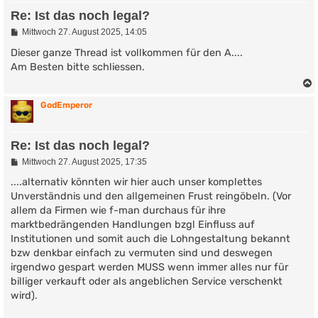
Re: Ist das noch legal?
B
Mittwoch 27. August 2025, 14:05
e
i
Dieser ganze Thread ist vollkommen für den A....
t
Am Besten bitte schliessen.
r
a
g
GodEmperor
Re: Ist das noch legal?
B
Mittwoch 27. August 2025, 17:35
e
i
....alternativ könnten wir hier auch unser komplettes
t
Unverständnis und den allgemeinen Frust reingöbeln. (Vor
r
allem da Firmen wie f-man durchaus für ihre
a
g
marktbedrängenden Handlungen bzgl Einfluss auf
Institutionen und somit auch die Lohngestaltung bekannt
bzw denkbar einfach zu vermuten sind und deswegen
irgendwo gespart werden MUSS wenn immer alles nur für
billiger verkauft oder als angeblichen Service verschenkt
wird).