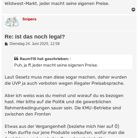
Wildwest-Markt, jeder macht seine eigenen Preise.
Snipera
Re: Ist das noch legal?
B
Dienstag 24. Juni 2025, 12:58
e
i
t
Raum115
hat geschrieben:
↑
r
Puh, ja ff, jeder macht seine eigenen Preise.
a
g
Laut Gesetz muss man diese sogar machen, daher wurden
die UVP ja auch verboten wegen illegaler Preisabsprache.
Aber ich weiss was du meinst und worauf du es bezogen
hast. Hier bitte auf die Politik und die gewerblichen
Rahmenbedingungen sauer sein. Die KMU-Betriebe sind
zwischen den Fronten
Etwas aus der Vergangenheit (beziehe mich hier auf Ö)
- Man durfte nur jene Produkte verkaufen, wofür man die