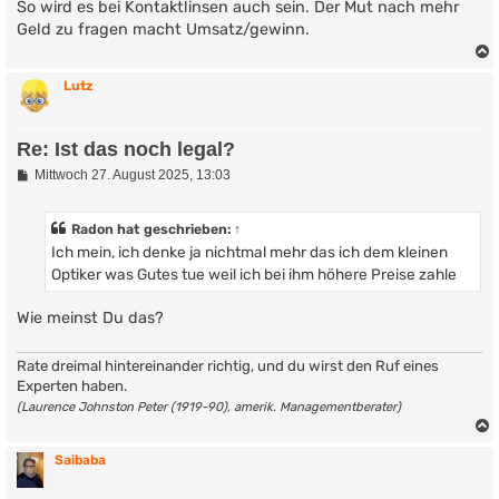
So wird es bei Kontaktlinsen auch sein. Der Mut nach mehr
Geld zu fragen macht Umsatz/gewinn.
Lutz
Re: Ist das noch legal?
B
Mittwoch 27. August 2025, 13:03
e
i
t
Radon
hat geschrieben:
↑
r
Ich mein, ich denke ja nichtmal mehr das ich dem kleinen
a
g
Optiker was Gutes tue weil ich bei ihm höhere Preise zahle
Wie meinst Du das?
Rate dreimal hintereinander richtig, und du wirst den Ruf eines
Experten haben.
(Laurence Johnston Peter (1919-90), amerik. Managementberater)
Saibaba