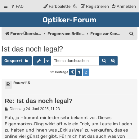
FAQ
Farbpalette
Registrieren
Anmelden
Optiker-Forum
S
Foren-Übersicht
Fragen vom Brillenträger an den Augenoptiker
Frage zur Kontaktlinse
u
Ist das noch legal?
c
Suche
Erweiterte
h
Gesperrt
e
1
2
22 Beiträge
Vorherige
Raum115
R
Re: Ist das noch legal?
B
Dienstag 24. Juni 2025, 11:23
e
i
Puh, ja – kommt mir leider sehr bekannt vor. Dieses
t
Eigenmarken-Ding wirkt oft wie ein Trick, um Leute im Laden
r
zu halten und ihnen was „Exklusives“ zu verkaufen, das es
a
g
online viel günstiger gibt. Für mich hat das auch was von