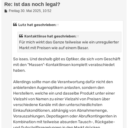
Re: Ist das noch legal?
B
Freitag 30. Mai 2025, 10:52
e
i
t
Lutz
hat geschrieben:
↑
r
a
g
Kontaktlinse
hat geschrieben:
↑
Für mich wirkt das Ganze teilweise wie ein unregulierter
Markt mit Preisen wie auf einem Basar.
So isses. Und deshalb gibt es Optiker, die sich vom Geschäft
mit den "Massen"-Kontaktlinsen komplett verabschiedet
haben.
Allerdings sollte man die Verantwortung dafür nicht den
anbietenden Augenoptikern anlasten, sondern den
Herstellern, welche ein und dasselbe Produkt unter einer
Vielzahl von Namen zu einer Vielzahl von Preisen über
verschiedene Kanäle mit den unterschiedlichsten
Einkaufskonditionen, abhängig von Abnahmemenge,
Vorauszahlungen, Depotlagern oder Abrufkontingenten in
Kombination mit teilweise absurden Tausch-, Rückgabe-
und Gutschriftsregelungen in den Markt drücken.