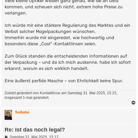
Viele kleine Optiker wissen ganz genau, wie sie an Geld
kommen, und scheuen sich nicht, extrem hohe Preise zu
verlangen.
Ich würde mir eine stärkere Regulierung des Marktes und ein
Verbot solcher Mogelpackungen wünschen.
Immerhin wurde mir eingeredet, wie hochwertig und
besonders diese „Cool“-Kontaktlinsen seien.
Zum Glück standen die entscheidenden Informationen auf
der Verpackung – und da ich mich auskenne, habe ich sofort
erkannt, worum es sich wirklich handelt.
Eine äußerst perfide Masche – von Ehrlichkeit keine Spur.
Zuletzt geändert von
Kontaktlinse
am Samstag 31. Mai 2025, 15:15,
insgesamt 1-mal geändert.
Saibaba
Re: Ist das noch legal?
B
Samstag 31. Mai 2025, 15:12