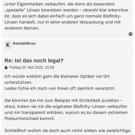
unter Eigenmarken verkaufen, die dann als besonders
„spezielle“ Linsen beworben werden – obwohl klar erkennbar
ist, dass es sich dabei einfach um ganz normale Biofinity-
Linsen handelt, nur in einer anderen Verpackung und mit
anderem Namen.
Kontaktlinse
K
Re: Ist das noch legal?
B
Freitag 30. Mai 2025, 10:58
e
i
Ich würde wirklich gern die kleineren Optiker vor Ort
t
unterstützen.
r
Leider fühle ich mich von ihnen oft ziemlich verarscht.
a
g
Sie könnten bei mir zum Beispiel mit Ehrlichkeit punkten –
etwa, indem sie mir die originalen Biofinity-Linsen verkaufen
und mir transparent erklären, warum es zu diesem extremen
Preisunterschied kommt.
Schließlich wollen sie doch auch nicht wirken wie zwielichtige