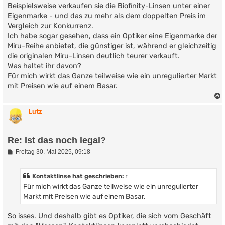
Beispielsweise verkaufen sie die Biofinity-Linsen unter einer
Eigenmarke - und das zu mehr als dem doppelten Preis im
Vergleich zur Konkurrenz.
Ich habe sogar gesehen, dass ein Optiker eine Eigenmarke der
Miru-Reihe anbietet, die günstiger ist, während er gleichzeitig
die originalen Miru-Linsen deutlich teurer verkauft.
Was haltet ihr davon?
Für mich wirkt das Ganze teilweise wie ein unregulierter Markt
mit Preisen wie auf einem Basar.
Lutz
Re: Ist das noch legal?
B
Freitag 30. Mai 2025, 09:18
e
i
t
Kontaktlinse
hat geschrieben:
↑
r
Für mich wirkt das Ganze teilweise wie ein unregulierter
a
g
Markt mit Preisen wie auf einem Basar.
So isses. Und deshalb gibt es Optiker, die sich vom Geschäft