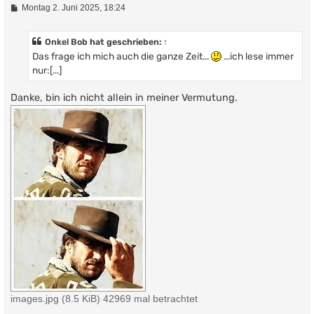
B
Montag 2. Juni 2025, 18:24
e
i
t
Onkel Bob
hat geschrieben:
↑
r
Das frage ich mich auch die ganze Zeit...
...ich lese immer
a
g
nur:[...]
Danke, bin ich nicht allein in meiner Vermutung.
images.jpg (8.5 KiB) 42969 mal betrachtet