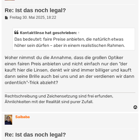
Re: Ist das noch legal?
B
Freitag 30. Mai 2025, 18:22
e
i
t
Kontaktlinse
hat geschrieben:
↑
r
Das bedeutet: faire Preise anbieten, die natürlich etwas
a
g
höher sein dürfen – aber in einem realistischen Rahmen.
Woher nimmst du die Annahme, dass die großen Optiker
einen fairen Preis anbieten und nicht einfach nur den "der
kauft hier die Linsen, denkt wir sind immer billiger und kauft
dann seine Brille auch bei uns und an der verdienen wir dann
ordentlich"-Trick abzieht?
Rechtschreibung und Zeichensetzung sind frei erfunden,
Ähnlichkeiten mit der Realität sind purer Zufall.
Saibaba
Re: Ist das noch legal?