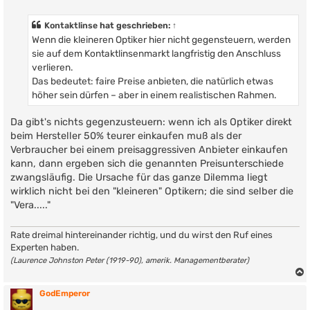
e
i
t
Kontaktlinse
hat geschrieben:
↑
r
Wenn die kleineren Optiker hier nicht gegensteuern, werden
a
g
sie auf dem Kontaktlinsenmarkt langfristig den Anschluss
verlieren.
Das bedeutet: faire Preise anbieten, die natürlich etwas
höher sein dürfen – aber in einem realistischen Rahmen.
Da gibt's nichts gegenzusteuern: wenn ich als Optiker direkt
beim Hersteller 50% teurer einkaufen muß als der
Verbraucher bei einem preisaggressiven Anbieter einkaufen
kann, dann ergeben sich die genannten Preisunterschiede
zwangsläufig. Die Ursache für das ganze Dilemma liegt
wirklich nicht bei den "kleineren" Optikern; die sind selber die
"Vera....."
Rate dreimal hintereinander richtig, und du wirst den Ruf eines
Experten haben.
(Laurence Johnston Peter (1919-90), amerik. Managementberater)
GodEmperor