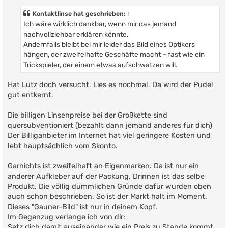
i
t
Kontaktlinse
hat geschrieben:
↑
r
Ich wäre wirklich dankbar, wenn mir das jemand
a
g
nachvollziehbar erklären könnte.
Andernfalls bleibt bei mir leider das Bild eines Optikers
hängen, der zweifelhafte Geschäfte macht – fast wie ein
Trickspieler, der einem etwas aufschwatzen will.
Hat Lutz doch versucht. Lies es nochmal. Da wird der Pudel
gut entkernt.
Die billigen Linsenpreise bei der Großkette sind
quersubventioniert (bezahlt dann jemand anderes für dich)
Der Billiganbieter im Internet hat viel geringere Kosten und
lebt hauptsächlich vom Skonto.
Garnichts ist zweifelhaft an Eigenmarken. Da ist nur ein
anderer Aufkleber auf der Packung. Drinnen ist das selbe
Produkt. Die völlig dümmlichen Gründe dafür wurden oben
auch schon beschrieben. So ist der Markt halt im Moment.
Dieses "Gauner-Bild" ist nur in deinem Kopf.
Im Gegenzug verlange ich von dir:
Setz dich damit auseinander wie ein Preis zu Stande kommt.