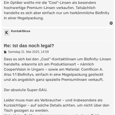
Ein Optiker wollte mir die "Cool"-Linsen als besonders
hochwertige Premium-Linsen verkaufen. Tatsächlich
handelte es sich aber einfach nur um herkömmliche Biofinity
in einer Mogelpackung.
Kontaktlinse
K
Re: Ist das noch legal?
B
Samstag 31. Mai 2025, 14:59
e
i
Dass es sich bei den „Cool“-Kontaktlinsen um Biofinity-Linsen
t
handelte, erkannte ich am Produktionsort – nämlich
r
CooperVision in Ungarn – sowie am Material: Comfilcon A.
a
g
Also 1:1 Biofinitys, einfach in eine Mogelpackung gesteckt
und als angeblich ganz spezielle Premiumlinsen verkauft.
Der absolute Super-GAU.
Leider muss man als Verbraucher – und insbesondere als
Kurzsichtiger – auf solche Details achten, um nicht über den
Tisch gezogen zu werden.