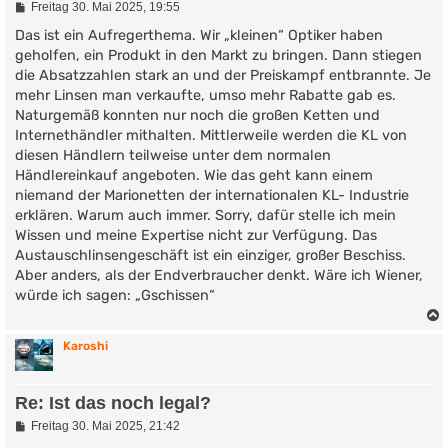
B
Freitag 30. Mai 2025, 19:55
e
i
Das ist ein Aufregerthema. Wir „kleinen“ Optiker haben
t
geholfen, ein Produkt in den Markt zu bringen. Dann stiegen
r
die Absatzzahlen stark an und der Preiskampf entbrannte. Je
a
g
mehr Linsen man verkaufte, umso mehr Rabatte gab es.
Naturgemäß konnten nur noch die großen Ketten und
Internethändler mithalten. Mittlerweile werden die KL von
diesen Händlern teilweise unter dem normalen
Händlereinkauf angeboten. Wie das geht kann einem
niemand der Marionetten der internationalen KL- Industrie
erklären. Warum auch immer. Sorry, dafür stelle ich mein
Wissen und meine Expertise nicht zur Verfügung. Das
Austauschlinsengeschäft ist ein einziger, großer Beschiss.
Aber anders, als der Endverbraucher denkt. Wäre ich Wiener,
würde ich sagen: „Gschissen“
Karoshi
Re: Ist das noch legal?
B
Freitag 30. Mai 2025, 21:42
e