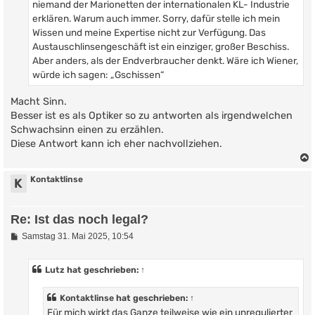
niemand der Marionetten der internationalen KL- Industrie
erklären. Warum auch immer. Sorry, dafür stelle ich mein
Wissen und meine Expertise nicht zur Verfügung. Das
Austauschlinsengeschäft ist ein einziger, großer Beschiss.
Aber anders, als der Endverbraucher denkt. Wäre ich Wiener,
würde ich sagen: „Gschissen“
Macht Sinn.
Besser ist es als Optiker so zu antworten als irgendwelchen
Schwachsinn einen zu erzählen.
Diese Antwort kann ich eher nachvollziehen.
Kontaktlinse
K
Re: Ist das noch legal?
B
Samstag 31. Mai 2025, 10:54
e
i
t
Lutz
hat geschrieben:
↑
r
a
g
Kontaktlinse
hat geschrieben:
↑
Für mich wirkt das Ganze teilweise wie ein unregulierter