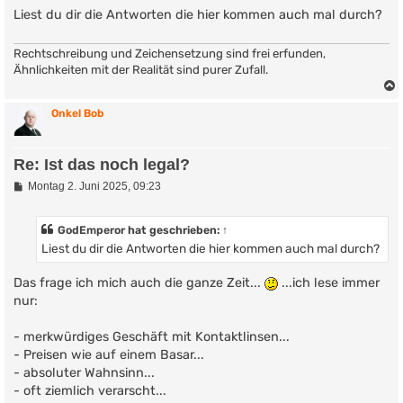
Liest du dir die Antworten die hier kommen auch mal durch?
Rechtschreibung und Zeichensetzung sind frei erfunden,
Ähnlichkeiten mit der Realität sind purer Zufall.
Onkel Bob
Re: Ist das noch legal?
B
Montag 2. Juni 2025, 09:23
e
i
t
GodEmperor
hat geschrieben:
↑
r
Liest du dir die Antworten die hier kommen auch mal durch?
a
g
Das frage ich mich auch die ganze Zeit...
...ich lese immer
nur:
- merkwürdiges Geschäft mit Kontaktlinsen...
- Preisen wie auf einem Basar...
- absoluter Wahnsinn...
- oft ziemlich verarscht...