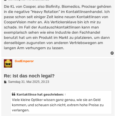
e
i
Die KL von Cooper, also Biofinity, Biomedics, Proclear gehören
t
in die negative "Heavy Rotation" im Kontaktlinsenhandel. Ich
r
passe schon seit einiger Zeit keine neuen Kontaktlinsen von
a
g
CooperVision mehr an. Als Vertickersklave bin ich mir zu
schade. Im Fall der Austauschkontaktlinsen kann man
exemplarisch sehen wie eine Industrie den Fachhandel
benutzt hat um ein Produkt im Markt zu platzieren, um dann
denselbigen zugunsten von anderen Vertriebswegen am
langen Arm verhungern zu lassen.
GodEmperor
Re: Ist das noch legal?
B
Samstag 31. Mai 2025, 20:23
e
i
t
Kontaktlinse
hat geschrieben:
↑
r
Viele kleine Optiker wissen ganz genau, wie sie an Geld
a
g
kommen, und scheuen sich nicht, extrem hohe Preise zu
verlangen.