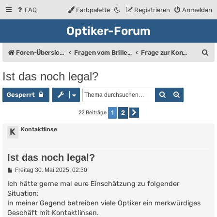
FAQ
Farbpalette
Registrieren
Anmelden
Optiker-Forum
S
Foren-Übersicht
Fragen vom Brillenträger an den Augenoptiker
Frage zur Kontaktlinse
u
Ist das noch legal?
c
Suche
Erweiterte
h
Gesperrt
e
1
2
22 Beiträge
Nächste
Kontaktlinse
K
Ist das noch legal?
B
Freitag 30. Mai 2025, 02:30
e
i
Ich hätte gerne mal eure Einschätzung zu folgender
t
Situation:
r
In meiner Gegend betreiben viele Optiker ein merkwürdiges
a
g
Geschäft mit Kontaktlinsen.