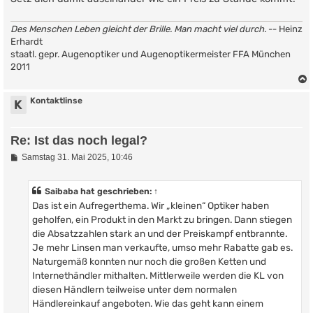
Des Menschen Leben gleicht der Brille. Man macht viel durch.
-- Heinz
Erhardt
staatl. gepr. Augenoptiker und Augenoptikermeister FFA München
2011
Kontaktlinse
K
Re: Ist das noch legal?
B
Samstag 31. Mai 2025, 10:46
e
i
t
Saibaba
hat geschrieben:
↑
r
Das ist ein Aufregerthema. Wir „kleinen“ Optiker haben
a
g
geholfen, ein Produkt in den Markt zu bringen. Dann stiegen
die Absatzzahlen stark an und der Preiskampf entbrannte.
Je mehr Linsen man verkaufte, umso mehr Rabatte gab es.
Naturgemäß konnten nur noch die großen Ketten und
Internethändler mithalten. Mittlerweile werden die KL von
diesen Händlern teilweise unter dem normalen
Händlereinkauf angeboten. Wie das geht kann einem