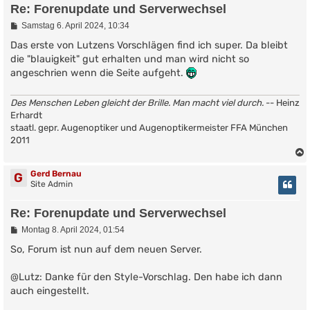
Re: Forenupdate und Serverwechsel
B
Samstag 6. April 2024, 10:34
e
i
Das erste von Lutzens Vorschlägen find ich super. Da bleibt
t
die "blauigkeit" gut erhalten und man wird nicht so
r
angeschrien wenn die Seite aufgeht.
a
g
Des Menschen Leben gleicht der Brille. Man macht viel durch.
-- Heinz
Erhardt
staatl. gepr. Augenoptiker und Augenoptikermeister FFA München
2011
Gerd Bernau
G
Site Admin
Re: Forenupdate und Serverwechsel
B
Montag 8. April 2024, 01:54
e
i
So, Forum ist nun auf dem neuen Server.
t
r
@Lutz: Danke für den Style-Vorschlag. Den habe ich dann
a
g
auch eingestellt.