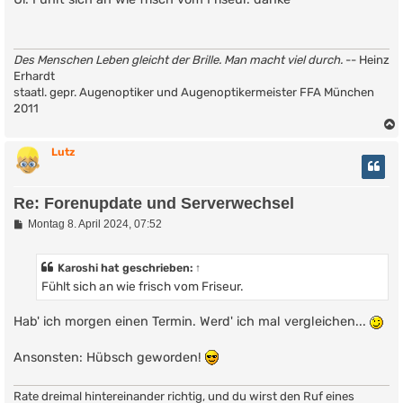
t
r
a
g
Des Menschen Leben gleicht der Brille. Man macht viel durch.
-- Heinz
Erhardt
staatl. gepr. Augenoptiker und Augenoptikermeister FFA München
2011
Lutz
Re: Forenupdate und Serverwechsel
B
Montag 8. April 2024, 07:52
e
i
t
Karoshi
hat geschrieben:
↑
r
Fühlt sich an wie frisch vom Friseur.
a
g
Hab' ich morgen einen Termin. Werd' ich mal vergleichen...
Ansonsten: Hübsch geworden!
Rate dreimal hintereinander richtig, und du wirst den Ruf eines