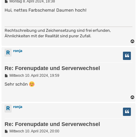
B
Montag 8. April 2024, 18:38
e
i
Hui, nettes Farbschema! Daumen hoch!
t
r
a
g
Rechtschreibung und Zeichensetzung sind frei erfunden,
Ähnlichkeiten mit der Realität sind purer Zufall.
ronja
R
Re: Forenupdate und Serverwechsel
B
Mittwoch 10. April 2024, 19:59
e
i
Sehr schön
t
r
a
g
ronja
R
Re: Forenupdate und Serverwechsel
B
Mittwoch 10. April 2024, 20:00
e