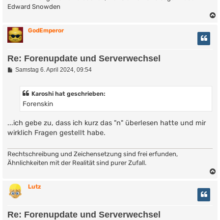
Edward Snowden
GodEmperor
Re: Forenupdate und Serverwechsel
B
Samstag 6. April 2024, 09:54
e
i
t
Karoshi hat geschrieben:
r
Forenskin
a
g
...ich gebe zu, dass ich kurz das "n" überlesen hatte und mir
wirklich Fragen gestellt habe.
Rechtschreibung und Zeichensetzung sind frei erfunden,
Ähnlichkeiten mit der Realität sind purer Zufall.
Lutz
Re: Forenupdate und Serverwechsel