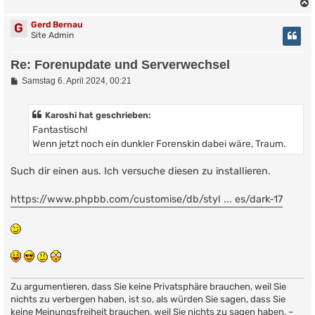
Gerd Bernau
G
Site Admin
Re: Forenupdate und Serverwechsel
B
Samstag 6. April 2024, 00:21
e
i
t
Karoshi hat geschrieben:
r
Fantastisch!
a
g
Wenn jetzt noch ein dunkler Forenskin dabei wäre, Traum.
Such dir einen aus. Ich versuche diesen zu installieren.
https://www.phpbb.com/customise/db/styl ... es/dark-17
Zu argumentieren, dass Sie keine Privatsphäre brauchen, weil Sie
nichts zu verbergen haben, ist so, als würden Sie sagen, dass Sie
keine Meinungsfreiheit brauchen, weil Sie nichts zu sagen haben. –