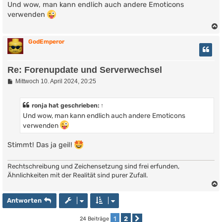
i
Und wow, man kann endlich auch andere Emoticons
t
verwenden
r
a
g
GodEmperor
Re: Forenupdate und Serverwechsel
B
Mittwoch 10. April 2024, 20:25
e
i
t
ronja
hat geschrieben:
↑
r
Und wow, man kann endlich auch andere Emoticons
a
g
verwenden
Stimmt! Das ja geil!
Rechtschreibung und Zeichensetzung sind frei erfunden,
Ähnlichkeiten mit der Realität sind purer Zufall.
Antworten
1
2
24 Beiträge
Nächste