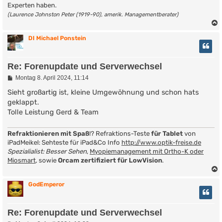
Experten haben.
(Laurence Johnston Peter (1919-90), amerik. Managementberater)
DI Michael Ponstein
Re: Forenupdate und Serverwechsel
B
Montag 8. April 2024, 11:14
e
i
Sieht großartig ist, kleine Umgewöhnung und schon hats
t
geklappt.
r
Tolle Leistung Gerd & Team
a
g
Refraktionieren mit Spaß
!? Refraktions-Teste
für Tablet
von
iPadMeikel: Sehteste für iPad&Co Info
http://www.optik-freise.de
Spezialialist: Besser Sehen
,
Myopiemanagement mit Ortho-K oder
Miosmart
, sowie
Orcam zertifiziert für LowVision
.
GodEmperor
Re: Forenupdate und Serverwechsel