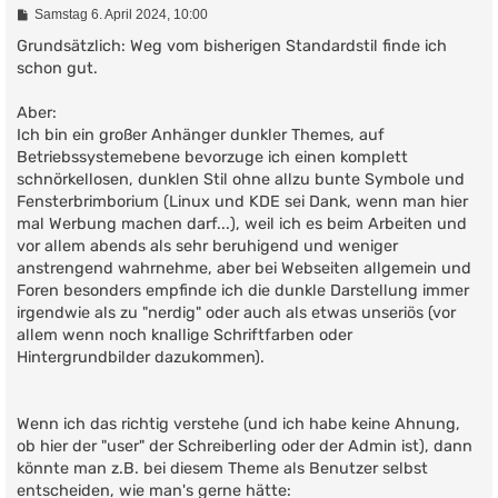
B
Samstag 6. April 2024, 10:00
e
i
Grundsätzlich: Weg vom bisherigen Standardstil finde ich
t
schon gut.
r
a
g
Aber:
Ich bin ein großer Anhänger dunkler Themes, auf
Betriebssystemebene bevorzuge ich einen komplett
schnörkellosen, dunklen Stil ohne allzu bunte Symbole und
Fensterbrimborium (Linux und KDE sei Dank, wenn man hier
mal Werbung machen darf...), weil ich es beim Arbeiten und
vor allem abends als sehr beruhigend und weniger
anstrengend wahrnehme, aber bei Webseiten allgemein und
Foren besonders empfinde ich die dunkle Darstellung immer
irgendwie als zu "nerdig" oder auch als etwas unseriös (vor
allem wenn noch knallige Schriftfarben oder
Hintergrundbilder dazukommen).
Wenn ich das richtig verstehe (und ich habe keine Ahnung,
ob hier der "user" der Schreiberling oder der Admin ist), dann
könnte man z.B. bei diesem Theme als Benutzer selbst
entscheiden, wie man's gerne hätte: