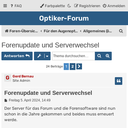
FAQ
Farbpalette
Registrieren
Anmelden
Optiker-Forum
S
Foren-Übersicht
Für den Augenoptiker (Bis auf den Bereich "Allgemeines" eine geschlossene Gruppe)
Allgemeines (öffentlich)
u
Forenupdate und Serverwechsel
c
Suche
Erweiter
h
Antworten
e
1
2
24 Beiträge
Nächste
Gerd Bernau
G
Site Admin
Forenupdate und Serverwechsel
B
Freitag 5. April 2024, 14:49
e
i
Der Server für das Forum und die Forensoftware sind nun
t
schon in die Jahre gekommen und beides muss erneuert
r
werde.
a
g