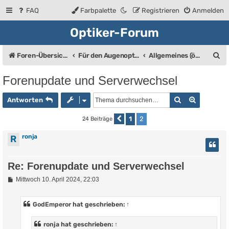
FAQ
Farbpalette
Registrieren
Anmelden
Optiker-Forum
S
Foren-Übersicht
Für den Augenoptiker (Bis auf den Bereich "Allgemeines" eine geschlossene Gruppe)
Allgemeines (öffentlich)
u
Forenupdate und Serverwechsel
c
Suche
Erweiter
h
Antworten
e
1
2
24 Beiträge
Vorherige
ronja
R
Re: Forenupdate und Serverwechsel
B
Mittwoch 10. April 2024, 22:03
e
i
t
GodEmperor
hat geschrieben:
↑
r
a
g
ronja
hat geschrieben:
↑