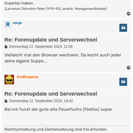
Experten haben.
(Laurence Johnston Peter (1919-90), amerik. Managementberater)
ronja
R
Re: Forenupdate und Serverwechsel
B
Donnerstag 12. September 2024, 11:56
e
i
Vielleicht mal den Browser wechseln. Da kocht auch jeder
t
seine eigene Suppe...
r
a
g
GodEmperor
Re: Forenupdate und Serverwechsel
B
Donnerstag 12. September 2024, 18:42
e
i
Bei mir funzt der gute alte Feuerfuchs (Firefox) super.
t
r
a
g
Rechtschreibung und Zeichensetzung sind frei erfunden,