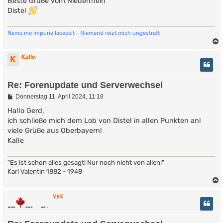
Beste Grüße vom Niederrhein
Distel
Nemo me impune lacessit - Niemand reizt mich ungestraft
Kalle
K
Re: Forenupdate und Serverwechsel
B
Donnerstag 11. April 2024, 11:18
e
i
Hallo Gerd,
t
ich schließe mich dem Lob von Distel in allen Punkten an!
r
viele Grüße aus Oberbayern!
a
g
Kalle
"Es ist schon alles gesagt! Nur noch nicht von allen!"
Karl Valentin 1882 - 1948
yyz