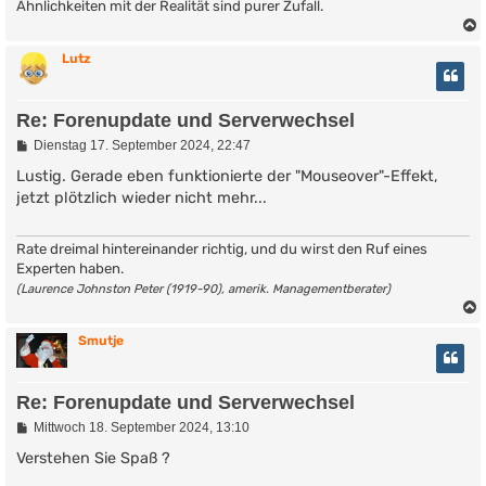
Ähnlichkeiten mit der Realität sind purer Zufall.
Lutz
Re: Forenupdate und Serverwechsel
B
Dienstag 17. September 2024, 22:47
e
i
Lustig. Gerade eben funktionierte der "Mouseover"-Effekt,
t
jetzt plötzlich wieder nicht mehr...
r
a
g
Rate dreimal hintereinander richtig, und du wirst den Ruf eines
Experten haben.
(Laurence Johnston Peter (1919-90), amerik. Managementberater)
Smutje
Re: Forenupdate und Serverwechsel
B
Mittwoch 18. September 2024, 13:10
e
i
Verstehen Sie Spaß ?
t