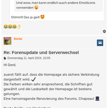
Und wow, man kann endlich auch andere Emoticons
verwenden
Stimmt! Das ja geil!
Distel
Re: Forenupdate und Serverwechsel
B
Donnerstag 11. April 2024, 10:05
e
i
Hi Gerd,
t
r
zuerst fällt auf, dass die Homepage als sichere Verbindung
a
g
dargestellt wird.
Die Farben wirken sehr ansprechend, die Schriften gut
gewählt und die Lesbarkeit der Homepage ist bestens
gelungen.
Eine hervorragende Renovierung des Forums. Chapeau!