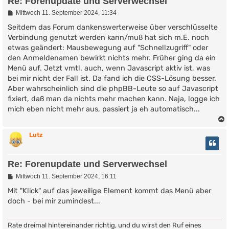
Re: Forenupdate und Serverwechsel
B
Mittwoch 11. September 2024, 11:34
e
i
Seitdem das Forum dankenswerterweise über verschlüsselte
t
Verbindung genutzt werden kann/muß hat sich m.E. noch
r
etwas geändert: Mausbewegung auf "Schnellzugriff" oder
a
g
den Anmeldenamen bewirkt nichts mehr. Früher ging da ein
Menü auf. Jetzt vmtl. auch, wenn Javascript aktiv ist, was
bei mir nicht der Fall ist. Da fand ich die CSS-Lösung besser.
Aber wahrscheinlich sind die phpBB-Leute so auf Javascript
fixiert, daß man da nichts mehr machen kann. Naja, logge ich
mich eben nicht mehr aus, passiert ja eh automatisch...
Lutz
Re: Forenupdate und Serverwechsel
B
Mittwoch 11. September 2024, 16:11
e
i
Mit "Klick" auf das jeweilige Element kommt das Menü aber
t
doch - bei mir zumindest...
r
a
g
Rate dreimal hintereinander richtig, und du wirst den Ruf eines