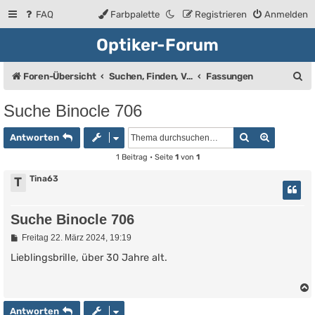
FAQ
Farbpalette
Registrieren
Anmelden
Optiker-Forum
S
Foren-Übersicht
Suchen, Finden, Verkaufsanzeigen
Fassungen
u
Suche Binocle 706
c
Suche
Erweiter
h
Antworten
e
1 Beitrag • Seite
1
von
1
Tina63
T
Suche Binocle 706
B
Freitag 22. März 2024, 19:19
e
i
Lieblingsbrille, über 30 Jahre alt.
t
r
a
g
Antworten