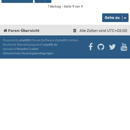
1 Beitrag • Seite
1
von
1
Gehe zu
Foren-Übersicht
Alle Zeiten sind
UTC+02:00
Powered by
phpBB
® Forum Software © phpBB Limited
Deutsche Übersetzung durch
phpBB.de
damaïo ©
Mazeltof
|
cabot
Datenschutz
|
Nutzungsbedingungen