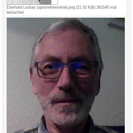
Eberhard Luckas (optometrieonline).png (21.32 KiB) 361540 mal
betrachtet