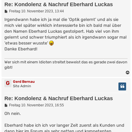
Re: Kondolenz & Nachruf Eberhard Luckas
B
Freitag 10. November 2023, 13:44
e
i
Irgendwann habe ich ja mal die 'Optik gelernt' und als sie
t
mich viel später wirklich interessierte bin ich bald mal über
r
den Namen Eberhard Luckas gestolpert. Hab viel von ihm
a
g
gelernt und schwer triumphiert als ich irgendwann sogar mal
'etwas besser wusste'
Danke Eberhard!
Wer sich mit einem Idioten streitet beweist das es gerade zwei davon
gibt!
Gerd Bernau
G
Site Admin
Re: Kondolenz & Nachruf Eberhard Luckas
B
Freitag 10. November 2023, 16:55
e
i
Oh nein.
t
r
Eberhard habe ich ich vor langer Zeit zuerst als Kunden und
a
g
dann hier im Forum als sehr netten und kompetenten