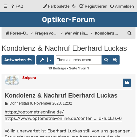
FAQ
Farbpalette
Registrieren
Anmelden
Optiker-Forum
S
Foren-Übersicht
Fragen vom Brillenträger an den Augenoptiker
Wer wir sind ...
Kondolenz und Nachruf
u
Kondolenz & Nachruf Eberhard Luckas
c
Suche
Erweiter
h
Antworten
e
10 Beiträge • Seite
1
von
1
Snipera
Kondolenz & Nachruf Eberhard Luckas
B
Donnerstag 9. November 2023, 12:32
e
i
https://optometrieonline.de/
t
https://www.optometrie-online.de/conten ... d-luckas-0
r
a
g
Völlig unerwartet ist Eberhard Luckas still von uns gegangen.