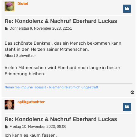
Distel
Re: Kondolenz & Nachruf Eberhard Luckas
B
Donnerstag 9. November 2023, 22:51
e
i
.
t
Das schönste Denkmal, das ein Mensch bekommen kann,
r
steht in den Herzen seiner Mitmenschen.
a
g
Albert Schweitzer
Vielen Mitmenschen wird Eberhard noch lange in bester
Erinnerung bleiben.
Nemo me impune lacessit - Niemand reizt mich ungestraft
optikgutachter
Re: Kondolenz & Nachruf Eberhard Luckas
B
Freitag 10. November 2023, 08:06
e
i
Ich kann es kaum fassen.