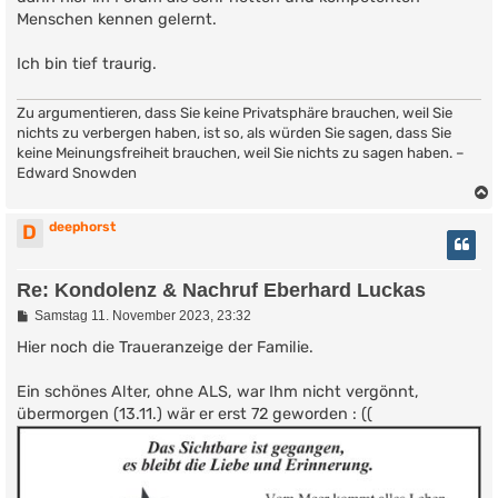
Menschen kennen gelernt.
Ich bin tief traurig.
Zu argumentieren, dass Sie keine Privatsphäre brauchen, weil Sie
nichts zu verbergen haben, ist so, als würden Sie sagen, dass Sie
keine Meinungsfreiheit brauchen, weil Sie nichts zu sagen haben. –
Edward Snowden
deephorst
D
Re: Kondolenz & Nachruf Eberhard Luckas
B
Samstag 11. November 2023, 23:32
e
i
Hier noch die Traueranzeige der Familie.
t
r
Ein schönes Alter, ohne ALS, war Ihm nicht vergönnt,
a
g
übermorgen (13.11.) wär er erst 72 geworden : ((