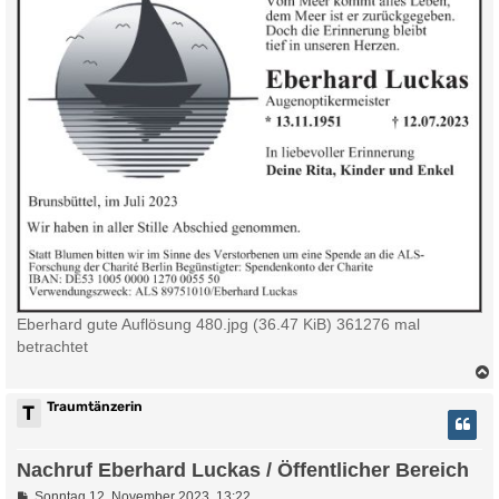
Eberhard gute Auflösung 480.jpg (36.47 KiB) 361276 mal
betrachtet
Traumtänzerin
T
Nachruf Eberhard Luckas / Öffentlicher Bereich
B
Sonntag 12. November 2023, 13:22