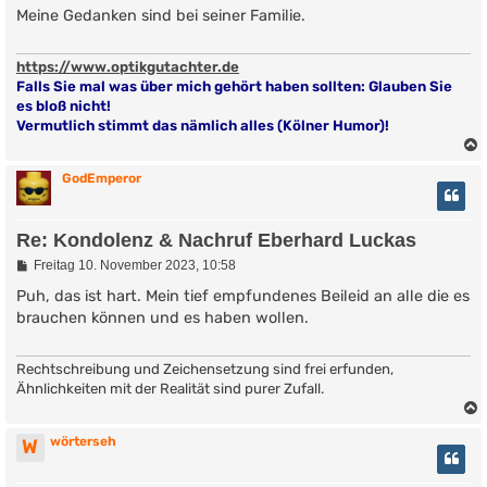
t
Meine Gedanken sind bei seiner Familie.
r
a
g
https://www.optikgutachter.de
Falls Sie mal was über mich gehört haben sollten: Glauben Sie
es bloß nicht!
Vermutlich stimmt das nämlich alles (Kölner Humor)!
GodEmperor
Re: Kondolenz & Nachruf Eberhard Luckas
B
Freitag 10. November 2023, 10:58
e
i
Puh, das ist hart. Mein tief empfundenes Beileid an alle die es
t
brauchen können und es haben wollen.
r
a
g
Rechtschreibung und Zeichensetzung sind frei erfunden,
Ähnlichkeiten mit der Realität sind purer Zufall.
wörterseh
W