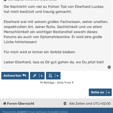
e
i
Die Nachricht vom viel zu frühen Tod von Eberhard Luckas
t
hat mich bestürzt und traurig gemacht.
r
a
g
Eberhard war mit seinem großen Fachwissen, seiner uneitlen,
respektvollen Art, seiner Ruhe, Sachlichkeit und vor allem
Menschlichkeit ein wichtiger Bestandteil sowohl dieses
Forums als auch von Optometrieonline. Er wird eine große
Lücke hinterlassen!
Für mich wird er immer ein Vorbild bleiben
Lieber Eberhard, lass es Dir gut gehen da, wo Du jetzt bist!
Antworten
10 Beiträge • Seite
1
von
1
Gehe zu
Foren-Übersicht
Alle Zeiten sind
UTC+02:00
Powered by
phpBB
® Forum Software © phpBB Limited