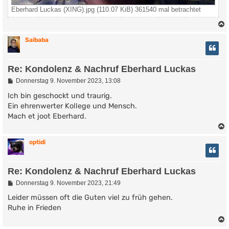
Eberhard Luckas (XING).jpg (110.07 KiB) 361540 mal betrachtet
Saibaba
Re: Kondolenz & Nachruf Eberhard Luckas
B
Donnerstag 9. November 2023, 13:08
e
i
Ich bin geschockt und traurig.
t
Ein ehrenwerter Kollege und Mensch.
r
Mach et joot Eberhard.
a
g
optidi
Re: Kondolenz & Nachruf Eberhard Luckas
B
Donnerstag 9. November 2023, 21:49
e
i
Leider müssen oft die Guten viel zu früh gehen.
t
Ruhe in Frieden
r
a
g