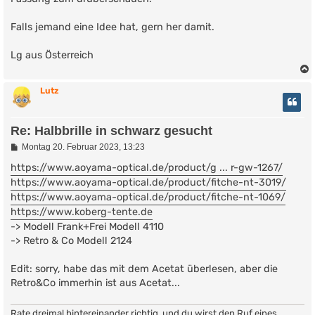
Falls jemand eine Idee hat, gern her damit.
Lg aus Österreich
Lutz
Re: Halbbrille in schwarz gesucht
B
Montag 20. Februar 2023, 13:23
e
i
https://www.aoyama-optical.de/product/g ... r-gw-1267/
t
https://www.aoyama-optical.de/product/fitche-nt-3019/
r
a
https://www.aoyama-optical.de/product/fitche-nt-1069/
g
https://www.koberg-tente.de
-> Modell Frank+Frei Modell 4110
-> Retro & Co Modell 2124
Edit: sorry, habe das mit dem Acetat überlesen, aber die
Retro&Co immerhin ist aus Acetat...
Rate dreimal hintereinander richtig, und du wirst den Ruf eines