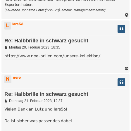
Experten haben.
(Laurence Johnston Peter (1919-90), amerik. Managementberater)
lars56
L
Re: Halbbrille in schwarz gesucht
B
Montag 20. Februar 2023, 18:35
e
i
https://www.nce-brillen.com/unsere-kollektion/
t
r
a
g
nero
N
Re: Halbbrille in schwarz gesucht
B
Dienstag 21. Februar 2023, 12:37
e
i
Vielen Dank an Lutz und lars56!
t
r
Da ist sicher was passendes dabei.
a
g