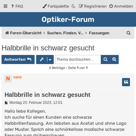
FAQ
Farbpalette
Registrieren
Anmelden
Optiker-Forum
S
Foren-Übersicht
Suchen, Finden, Verkaufsanzeigen
Fassungen
u
Halbbrille in schwarz gesucht
c
Suche
Erweiter
h
Antworten
e
4 Beiträge • Seite
1
von
1
nero
N
Halbbrille in schwarz gesucht
B
Montag 20. Februar 2023, 12:01
e
i
Hallo liebe Kollegen,
t
Ich suche für einen Kunden eine schwarze
r
Halbbrillenfassung. Am liebsten aus Acetat und ohne Logo
a
g
oder Muster. Sprich eine schnörkellose modische schwarze
Fassung zum drüberschauen.