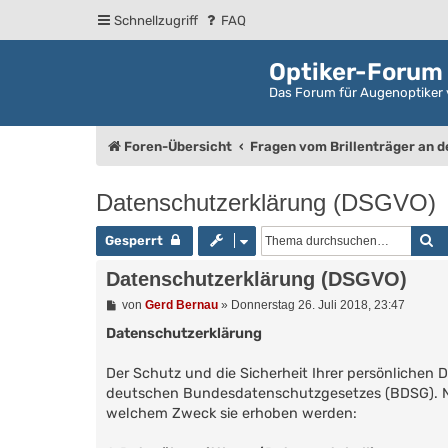
Schnellzugriff
FAQ
Optiker-Forum
Das Forum für Augenoptiker 
Foren-Übersicht
Fragen vom Brillenträger an 
Datenschutzerklärung (DSGVO)
S
Gesperrt
Datenschutzerklärung (DSGVO)
B
von
Gerd Bernau
»
Donnerstag 26. Juli 2018, 23:47
e
i
Datenschutzerklärung
t
r
Der Schutz und die Sicherheit Ihrer persönlichen Da
a
g
deutschen Bundesdatenschutzgesetzes (BDSG). Na
welchem Zweck sie erhoben werden: