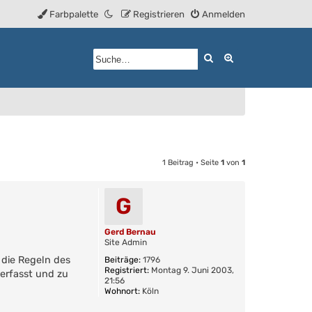
Farbpalette
Registrieren
Anmelden
Suche
Erweiterte Such
1 Beitrag • Seite
1
von
1
G
Gerd Bernau
Site Admin
n die Regeln des
Beiträge:
1796
Registriert:
Montag 9. Juni 2003,
erfasst und zu
21:56
Wohnort:
Köln