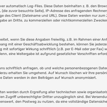
ver automatisch Log-Files. Diese Daten beinhalten z. B. den Brow
L (die zuvor besuchte Seite), IP-Adresse des anfragenden Rechner
rage des Client (Dateiname und URL). Diese Daten werden nur zum
abe an Dritte, zu kommerziellen oder nichtkommerziellen Zwecken
itet, wenn Sie diese Angaben freiwillig, z.B. im Rahmen einer Anf
ng mit einer Geschäftsabwicklung bestehen, können Sie jederzeit 
t sofortiger Wirkung schriftlich (z.B. per E-Mail oder per Fax) w
enn, eine Weitergabe ist aufgrund gesetzlicher Vorschriften erford
uns schriftlich anfragen, ob und welche personenbezogenen Daten
hierzu erhalten Sie umgehend. Auf Wunsch löschen wir Ihre persön
e Daten werden in den Beiträgen auf Wunsch anonymisiert.
aten werden durch Ergreifung aller technischen sowie organisator
en Zugriff unberechtigter Dritter unzugänglich sind. Bei Versend
lenswert, den Postweg zu nutzen, da eine vollständige Datensicher