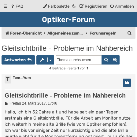
FAQ
Farbpalette
Registrieren
Anmelden
Optiker-Forum
S
Foren-Übersicht
Allgemeines zum Forum
Forumsregeln
u
Gleitsichtbrille - Probleme im Nahbereich
c
Suche
Erweiter
h
Antworten
e
4 Beiträge • Seite
1
von
1
Tom_Yum
T
Gleitsichtbrille - Probleme im Nahbereich
B
Freitag 24. März 2017, 17:46
e
i
Hallo, ich bin 52 Jahre alt und habe seit ein paar Tagen
t
erstmals eine Gleitsichtbrille. Für die Arbeit am Monitor nutze
r
ich weiterhin meine alte Brille (wie vom Optiker empfohlen).
a
g
Ich war bis vor einiger Zeit nur kurzsichtig und die alte Brille
wurde wohl für die Monitorentfernung optimiert, im Laufe der