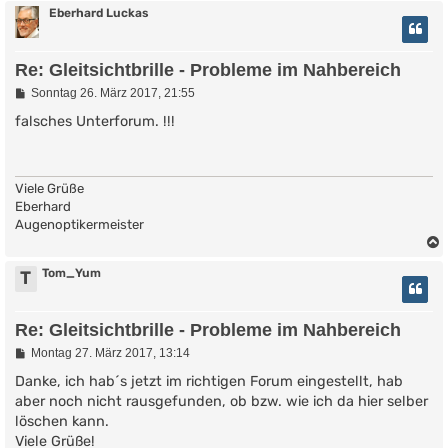
Eberhard Luckas
Re: Gleitsichtbrille - Probleme im Nahbereich
B
Sonntag 26. März 2017, 21:55
e
i
falsches Unterforum. !!!
t
r
a
g
Viele Grüße
Eberhard
Augenoptikermeister
Tom_Yum
T
Re: Gleitsichtbrille - Probleme im Nahbereich
B
Montag 27. März 2017, 13:14
e
i
Danke, ich hab´s jetzt im richtigen Forum eingestellt, hab
t
aber noch nicht rausgefunden, ob bzw. wie ich da hier selber
r
löschen kann.
a
g
Viele Grüße!