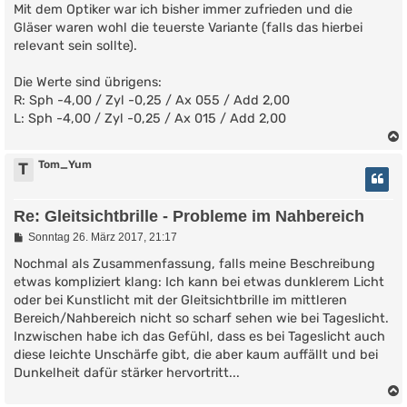
Mit dem Optiker war ich bisher immer zufrieden und die
Gläser waren wohl die teuerste Variante (falls das hierbei
relevant sein sollte).
Die Werte sind übrigens:
R: Sph -4,00 / Zyl -0,25 / Ax 055 / Add 2,00
L: Sph -4,00 / Zyl -0,25 / Ax 015 / Add 2,00
Tom_Yum
T
Re: Gleitsichtbrille - Probleme im Nahbereich
B
Sonntag 26. März 2017, 21:17
e
i
Nochmal als Zusammenfassung, falls meine Beschreibung
t
etwas kompliziert klang: Ich kann bei etwas dunklerem Licht
r
oder bei Kunstlicht mit der Gleitsichtbrille im mittleren
a
g
Bereich/Nahbereich nicht so scharf sehen wie bei Tageslicht.
Inzwischen habe ich das Gefühl, dass es bei Tageslicht auch
diese leichte Unschärfe gibt, die aber kaum auffällt und bei
Dunkelheit dafür stärker hervortritt...