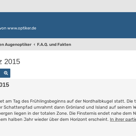
von www.optiker.de
den Augenoptiker
F.A.Q. und Fakten
z 2015
Suche
Erweiterte Suche
015
det am Tag des Frühlingsbeginns auf der Nordhalbkugel statt. Die t
 der Schattenpfad umrahmt dann Grönland und Island auf seinem 
ergen liegen in der totalen Zone. Die Finsternis endet nahe dem 
nem halben Jahr wieder über dem Horizont erscheint.
In ihrer part