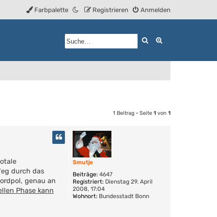
Farbpalette
Registrieren
Anmelden
Suche
Erweiterte Such
1 Beitrag • Seite
1
von
1
otale
Smutje
Weg durch das
Beiträge:
4647
Nordpol, genau an
Registriert:
Dienstag 29. April
2008, 17:04
iellen Phase kann
Wohnort:
Bundesstadt Bonn