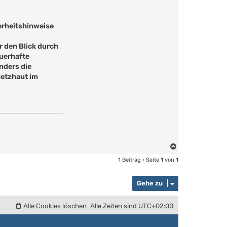
erheitshinweise
ür den Blick durch
auerhafte
nders die
Netzhaut im
N
a
1 Beitrag • Seite
1
von
1
c
h
Gehe zu
o
b
e
Alle Cookies löschen
Alle Zeiten sind
UTC+02:00
n