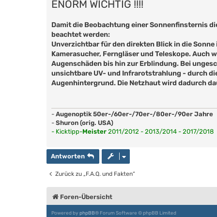
ENORM WICHTIG !!!!
Damit die Beobachtung einer Sonnenfinsternis d
beachtet werden:
Unverzichtbar für den direkten Blick in die Sonne i
Kamerasucher, Ferngläser und Teleskope. Auch wer
Augenschäden bis hin zur Erblindung. Bei ungesch
unsichtbare UV- und Infrarotstrahlung - durch die
Augenhintergrund. Die Netzhaut wird dadurch dau
-
Augenoptik 50er-/60er-/70er-/80er-/90er Jahre
-
Shuron (orig. USA)
- Kicktipp-
Meister
2011/2012 - 2013/2014 - 2017/2018
Antworten
Zurück zu „F.A.Q. und Fakten“
Foren-Übersicht
Powered by
phpBB
® Forum Software © phpBB Limited