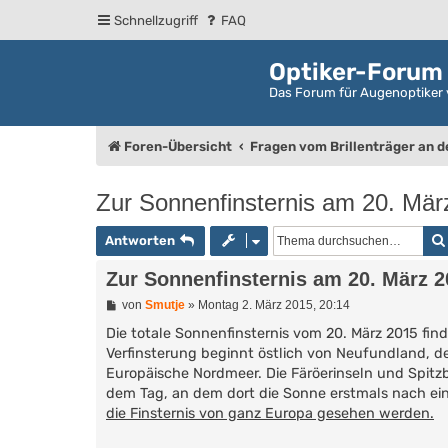
Schnellzugriff
FAQ
Optiker-Forum
Das Forum für Augenoptiker 
Foren-Übersicht
Fragen vom Brillenträger an 
Zur Sonnenfinsternis am 20. Mär
Antworten
Zur Sonnenfinsternis am 20. März 2
B
von
Smutje
»
Montag 2. März 2015, 20:14
e
i
Die totale Sonnenfinsternis vom 20. März 2015 fin
t
Verfinsterung beginnt östlich von Neufundland,
r
Europäische Nordmeer. Die Färöerinseln und Spitzb
a
g
dem Tag, an dem dort die Sonne erstmals nach ei
die Finsternis von ganz Europa gesehen werden.