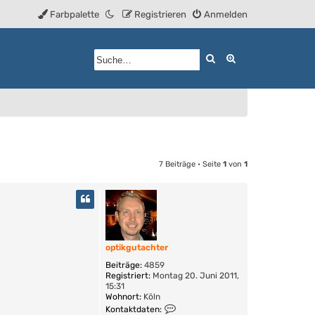
Farbpalette
Registrieren
Anmelden
Suche
Erweiterte Such
7 Beiträge • Seite
1
von
1
optikgutachter
Beiträge:
4859
Registriert:
Montag 20. Juni 2011,
15:31
Wohnort:
Köln
K
Kontaktdaten: