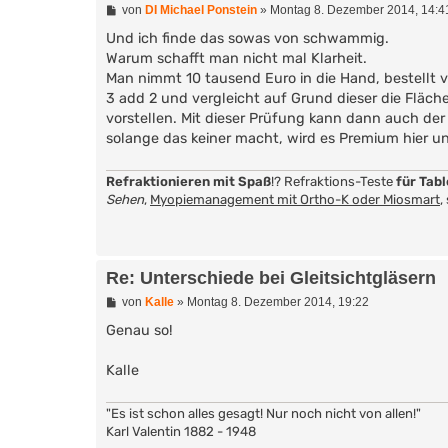
B
von
DI Michael Ponstein
»
Montag 8. Dezember 2014, 14:4
e
i
Und ich finde das sowas von schwammig.
t
Warum schafft man nicht mal Klarheit.
r
Man nimmt 10 tausend Euro in die Hand, bestellt v
a
g
3 add 2 und vergleicht auf Grund dieser die Fläch
vorstellen. Mit dieser Prüfung kann dann auch der
solange das keiner macht, wird es Premium hier u
Refraktionieren mit Spaß
!? Refraktions-Teste
für Tab
Sehen
,
Myopiemanagement mit Ortho-K oder Miosmart
,
Re: Unterschiede bei Gleitsichtgläsern
B
von
Kalle
»
Montag 8. Dezember 2014, 19:22
e
i
Genau so!
t
r
Kalle
a
g
"Es ist schon alles gesagt! Nur noch nicht von allen!"
Karl Valentin 1882 - 1948