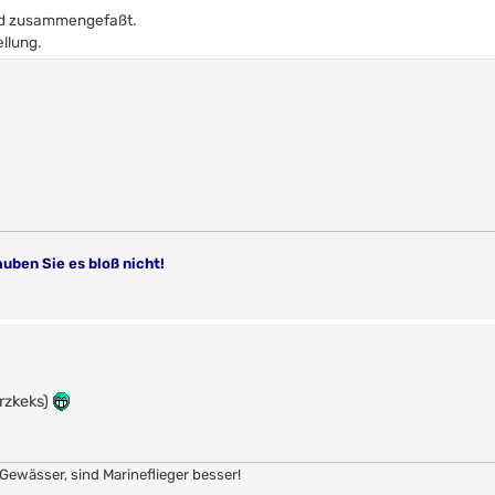
ind zusammengefaßt.
llung.
auben Sie es bloß nicht!
!
erzkeks)
Gewässer, sind Marineflieger besser!