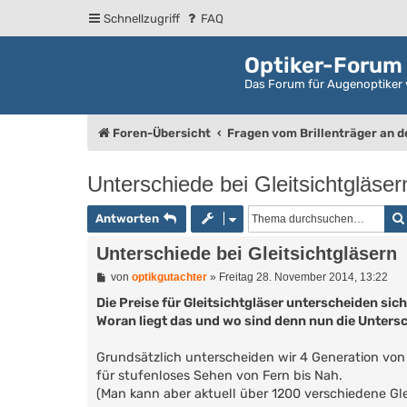
Schnellzugriff
FAQ
Optiker-Forum
Das Forum für Augenoptiker 
Foren-Übersicht
Fragen vom Brillenträger an 
Unterschiede bei Gleitsichtgläser
Antworten
Unterschiede bei Gleitsichtgläsern
B
von
optikgutachter
»
Freitag 28. November 2014, 13:22
e
i
Die Preise für Gleitsichtgläser unterscheiden sic
t
Woran liegt das und wo sind denn nun die Unters
r
a
g
Grundsätzlich unterscheiden wir 4 Generation von 
für stufenloses Sehen von Fern bis Nah.
(Man kann aber aktuell über 1200 verschiedene Gle