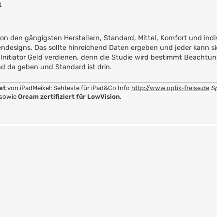
1
on den gängigsten Herstellern, Standard, Mittel, Komfort und indiv
endesigns. Das sollte hinreichend Daten ergeben und jeder kann s
 Initiator Geld verdienen, denn die Studie wird bestimmt Beachtun
nd da geben und Standard ist drin.
let
von iPadMeikel: Sehteste für iPad&Co Info
http://www.optik-freise.de
Sp
 sowie
Orcam zertifiziert für LowVision
.