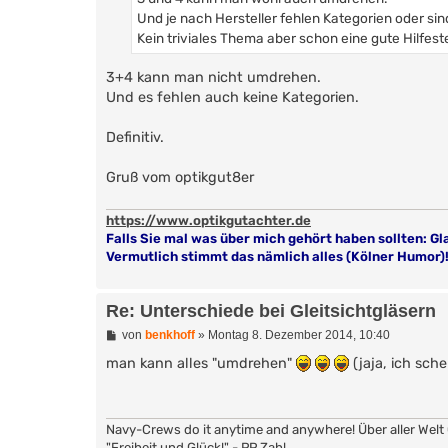
g
Und je nach Hersteller fehlen Kategorien oder s
Kein triviales Thema aber schon eine gute Hilfeste
3+4 kann man nicht umdrehen.
Und es fehlen auch keine Kategorien.
Definitiv.
Gruß vom optikgut8er
https://www.optikgutachter.de
Falls Sie mal was über mich gehört haben sollten: Gl
Vermutlich stimmt das nämlich alles (Kölner Humor)
Re: Unterschiede bei Gleitsichtgläsern
B
von
benkhoff
»
Montag 8. Dezember 2014, 10:40
e
i
man kann alles "umdrehen"
(jaja, ich sch
t
r
a
g
Navy-Crews do it anytime and anywhere! Über aller Welt 
"Freiheit und Glück!" - PP Zahl