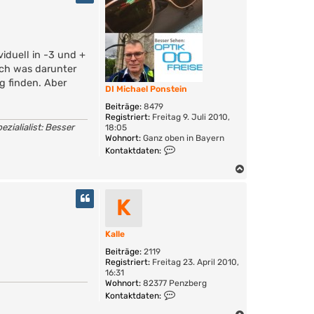
f
h
t
o
e
b
n
e
v
o
n
iduell in -3 und +
n
ich was darunter
K
g finden. Aber
a
DI Michael Ponstein
l
l
Beiträge:
8479
e
Registriert:
Freitag 9. Juli 2010,
ezialialist: Besser
18:05
Wohnort:
Ganz oben in Bayern
K
Kontaktdaten:
o
n
N
t
a
a
c
K
k
h
t
o
d
a
b
Kalle
t
e
Beiträge:
2119
e
n
Registriert:
Freitag 23. April 2010,
n
16:31
v
Wohnort:
82377 Penzberg
o
K
n
Kontaktdaten:
o
D
n