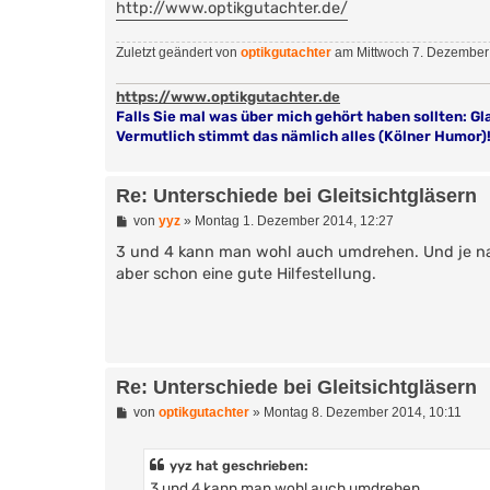
http://www.optikgutachter.de/
Zuletzt geändert von
optikgutachter
am Mittwoch 7. Dezember 
https://www.optikgutachter.de
Falls Sie mal was über mich gehört haben sollten: Gl
Vermutlich stimmt das nämlich alles (Kölner Humor)
Re: Unterschiede bei Gleitsichtgläsern
B
von
yyz
»
Montag 1. Dezember 2014, 12:27
e
i
3 und 4 kann man wohl auch umdrehen. Und je nac
t
aber schon eine gute Hilfestellung.
r
a
g
Re: Unterschiede bei Gleitsichtgläsern
B
von
optikgutachter
»
Montag 8. Dezember 2014, 10:11
e
i
t
yyz hat geschrieben:
r
3 und 4 kann man wohl auch umdrehen.
a