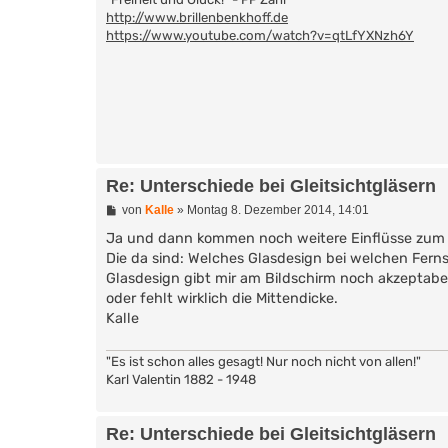
http://www.brillenbenkhoff.de
https://www.youtube.com/watch?v=qtLfYXNzh6Y
Re: Unterschiede bei Gleitsichtgläsern
B
von
Kalle
»
Montag 8. Dezember 2014, 14:01
e
i
Ja und dann kommen noch weitere Einflüsse zum 
t
Die da sind: Welches Glasdesign bei welchen Fernst
r
Glasdesign gibt mir am Bildschirm noch akzeptabel
a
g
oder fehlt wirklich die Mittendicke.
Kalle
"Es ist schon alles gesagt! Nur noch nicht von allen!"
Karl Valentin 1882 - 1948
Re: Unterschiede bei Gleitsichtgläsern