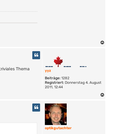
N
a
c
h
o
riviales Thema
b
yyz
e
Beiträge:
1282
n
Registriert:
Donnerstag 4. August
2011, 12:44
N
a
c
h
o
b
e
optikgutachter
n