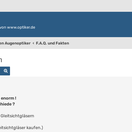
von www.optiker.de
den Augenoptiker
F.A.Q. und Fakten
n
Suche
Erweiterte Suche
h enorm !
chiede ?
Gleitsichtgläsern
itsichtgläser kaufen.)