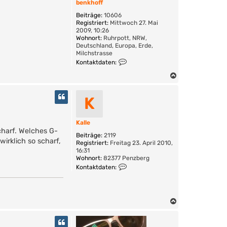
benkhoff
t
e
Beiträge:
10606
r
Registriert:
Mittwoch 27. Mai
2009, 10:26
Wohnort:
Ruhrpott, NRW,
Deutschland, Europa, Erde,
Milchstrasse
K
Kontaktdaten:
o
n
N
t
a
a
c
K
k
h
t
o
d
a
b
Kalle
t
charf. Welches G-
e
Beiträge:
2119
e
n
irklich so scharf,
Registriert:
Freitag 23. April 2010,
n
16:31
v
Wohnort:
82377 Penzberg
o
K
n
Kontaktdaten:
o
b
n
e
t
n
a
k
N
k
h
a
t
o
d
c
f
a