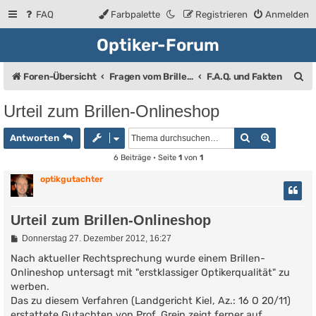
FAQ
Farbpalette
Registrieren
Anmelden
Optiker-Forum
S
Foren-Übersicht
Fragen vom Brillenträger an den Augenoptiker
F.A.Q. und Fakten
u
Urteil zum Brillen-Onlineshop
c
Suche
Erweiter
h
Antworten
e
6 Beiträge • Seite
1
von
1
optikgutachter
Urteil zum Brillen-Onlineshop
B
Donnerstag 27. Dezember 2012, 16:27
e
i
Nach aktueller Rechtsprechung wurde einem Brillen-
t
Onlineshop untersagt mit "erstklassiger Optikerqualität" zu
r
werben.
a
g
Das zu diesem Verfahren (Landgericht Kiel, Az.: 16 O 20/11)
erstattete Gutachten von Prof. Grein zeigt ferner auf,