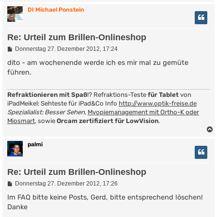
g
DI Michael Ponstein
Re: Urteil zum Brillen-Onlineshop
B
Donnerstag 27. Dezember 2012, 17:24
e
i
dito - am wochenende werde ich es mir mal zu gemüte
t
führen.
r
a
g
Refraktionieren mit Spaß
!? Refraktions-Teste
für Tablet
von
iPadMeikel: Sehteste für iPad&Co Info
http://www.optik-freise.de
Spezialialist: Besser Sehen
,
Myopiemanagement mit Ortho-K oder
Miosmart
, sowie
Orcam zertifiziert für LowVision
.
palmi
Re: Urteil zum Brillen-Onlineshop
B
Donnerstag 27. Dezember 2012, 17:26
e
i
Im FAQ bitte keine Posts, Gerd, bitte entsprechend löschen!
t
Danke
r
a