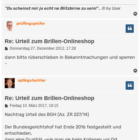
g
"Du scheinst mir ja echt ne Blitzbirne zu sein!"
... © by User
prüflingsprüfer
Re: Urteil zum Brillen-Onlineshop
B
Donnerstag 27. Dezember 2012, 17:28
e
i
dann bitte rüberschieben in Bekanntmachungen und sperren
t
-
r
a
g
optikgutachter
Re: Urteil zum Brillen-Onlineshop
B
Freitag 10. März 2017, 19:15
e
i
Nachtrag Urteil des BGH (Az. ZR 227/14)
t
r
Der Bundesgerichtshof hat Ende 2016 festgestellt und
a
g
entschieden,
dass eine Qualität -wie man sie beim Kollegen vor Ort