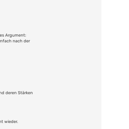
ares Argument:
infach nach der
-und deren Stärken
ht wieder.