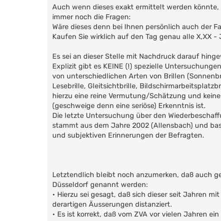
Auch wenn dieses exakt ermittelt werden könnte, s
immer noch die Fragen:
Wäre dieses denn bei Ihnen persönlich auch der F
Kaufen Sie wirklich auf den Tag genau alle X,XX - 
Es sei an dieser Stelle mit Nachdruck darauf hing
Explizit gibt es KEINE (!) spezielle Untersuchung
von unterschiedlichen Arten von Brillen (Sonnenbrill
Lesebrille, Gleitsichtbrille, Bildschirmarbeitsplatz
hierzu eine reine Vermutung/Schätzung und keine
(geschweige denn eine seriöse) Erkenntnis ist.
Die letzte Untersuchung über den Wiederbeschaff
stammt aus dem Jahre 2002 (Allensbach) und bas
und subjektiven Erinnerungen der Befragten.
Letztendlich bleibt noch anzumerken, daß auch ge
Düsseldorf genannt werden:
• Hierzu sei gesagt, daß sich dieser seit Jahren m
derartigen Äusserungen distanziert.
• Es ist korrekt, daß vom ZVA vor vielen Jahren ein 