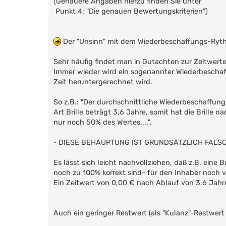
(Genauere Angaben hierzu finden Sie unter
Punkt 4: "Die genauen Bewertungskriterien")
Der "Unsinn" mit dem Wiederbeschaffungs-Rythm
Sehr häufig findet man in Gutachten zur Zeitwerte
Immer wieder wird ein sogenannter Wiederbeschaff
Zeit heruntergerechnet wird.
So z.B.: "Der durchschnittliche Wiederbeschaffun
Art Brille beträgt 3,6 Jahre, somit hat die Brille n
nur noch 50% des Wertes....".
• DIESE BEHAUPTUNG IST GRUNDSÄTZLICH FALSCH
Es lässt sich leicht nachvollziehen, daß z.B. eine B
noch zu 100% korrekt sind- für den Inhaber noch v
Ein Zeitwert von 0,00 € nach Ablauf von 3,6 Jahre
Auch ein geringer Restwert (als "Kulanz"-Restwert m