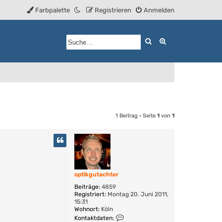
Farbpalette
Registrieren
Anmelden
Suche
Erweiterte Such
1 Beitrag • Seite
1
von
1
optikgutachter
Beiträge:
4859
Registriert:
Montag 20. Juni 2011,
15:31
Wohnort:
Köln
K
Kontaktdaten: