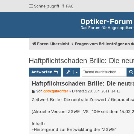
Schnellzugriff
FAQ
Optiker-Forum
Das Forum für Augenoptiker 
Foren-Übersicht
Fragen vom Brillenträger an 
Haftpflichtschaden Brille: Die neu
Antworten
Haftpflichtschaden Brille: Die neutr
B
von
optikgutachter
»
Dienstag 28. Juni 2011, 14:11
e
i
Zeitwert Brille : Die neutrale Zeitwert / Gebrauch
t
r
(Aktuelle Version: ZGWE_VS_10® seit dem 15.02.2
a
g
Inhalt:
-Hintergrund zur Entwicklung der "ZGWE"