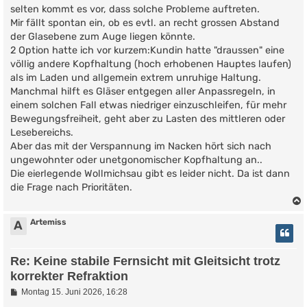
t
selten kommt es vor, dass solche Probleme auftreten.
r
Mir fällt spontan ein, ob es evtl. an recht grossen Abstand
a
g
der Glasebene zum Auge liegen könnte.
2 Option hatte ich vor kurzem:Kundin hatte "draussen" eine
völlig andere Kopfhaltung (hoch erhobenen Hauptes laufen)
als im Laden und allgemein extrem unruhige Haltung.
Manchmal hilft es Gläser entgegen aller Anpassregeln, in
einem solchen Fall etwas niedriger einzuschleifen, für mehr
Bewegungsfreiheit, geht aber zu Lasten des mittleren oder
Lesebereichs.
Aber das mit der Verspannung im Nacken hört sich nach
ungewohnter oder unetgonomischer Kopfhaltung an..
Die eierlegende Wollmichsau gibt es leider nicht. Da ist dann
die Frage nach Prioritäten.
Artemiss
A
Re: Keine stabile Fernsicht mit Gleitsicht trotz
korrekter Refraktion
B
Montag 15. Juni 2026, 16:28
e