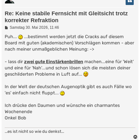
Re: Keine stabile Fernsicht mit Gleitsicht trotz
korrekter Refraktion
B
Samstag 30. Mai 2026, 11:46
e
i
Puh...
...bestimmt werden jetzt die Cracks auf diesem
t
Board mit guten (akademischen) Vorschlägen kommen - aber
r
nach meiner unmaßgeblichen Meinung: ->
a
g
- lass dir
zwei gute Einstärkenbrillen
machen...eine für 'Weit'
und eine für 'Nah'...und schon lösen sich die meisten deiner
geschilderten Probleme in Luft auf...
In der Welt der deutschen Augenoptik gibt es auch Fälle wo
'es' einfach nicht fluppt...
Ich drücke den Daumen und wünsche ein charmantes
Wochenende
Onkel Bob
...es ist nicht so wie du denkst...