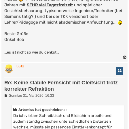
Jahren mit
SEHR viel Tagesfreizeit
und spärlicher
Gesichtsbehaarung, typischerweise Ingenieur/Techniker (bei
Siemens tätig?!) und bei der TKK versichert oder
Lehrer/Pädagoge mit leicht akademischer Anfeuchtung...
Beste Grüße
Onkel Bob
...es ist nicht so wie du denkst...
Lutz
Re: Keine stabile Fernsicht mit Gleitsicht trotz
korrekter Refraktion
B
Sonntag 31. Mai 2026, 16:33
e
i
t
Artemiss
hat geschrieben:
↑
r
Da ich viel am Schreibtisch und Bildschirm arbeite und
a
g
zudem ständig zwischen unterschiedlichen Distanzen
wechsle, müsste ein passendes Einstärkenkonzept für