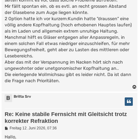
selten kommt es vor, dass solche Probleme auftreten.
r
Mir fällt spontan ein, ob es evtl. an recht grossen Abstand
a
g
der Glasebene zum Auge liegen könnte.
2 Option hatte ich vor kurzem:Kundin hatte "draussen" eine
völlig andere Kopfhaltung (hoch erhobenen Hauptes laufen)
als im Laden und allgemein extrem unruhige Haltung.
Manchmal hilft es Gläser entgegen aller Anpassregeln, in
einem solchen Fall etwas niedriger einzuschleifen, für mehr
Bewegungsfreiheit, geht aber zu Lasten des mittleren oder
Lesebereichs.
Aber das mit der Verspannung im Nacken hört sich nach
ungewohnter oder unetgonomischer Kopfhaltung an..
Die eierlegende Wollmichsau gibt es leider nicht. Da ist dann
die Frage nach Prioritäten.
Britta Srv
B
Re: Keine stabile Fernsicht mit Gleitsicht trotz
korrekter Refraktion
B
Freitag 12. Juni 2026, 07:36
e
i
Hallo,