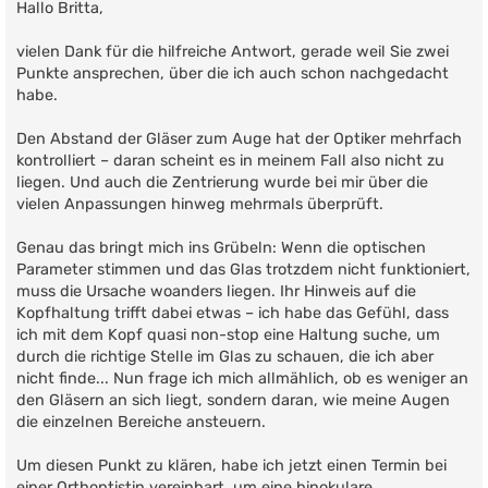
i
Hallo Britta,
t
r
vielen Dank für die hilfreiche Antwort, gerade weil Sie zwei
a
g
Punkte ansprechen, über die ich auch schon nachgedacht
habe.
Den Abstand der Gläser zum Auge hat der Optiker mehrfach
kontrolliert – daran scheint es in meinem Fall also nicht zu
liegen. Und auch die Zentrierung wurde bei mir über die
vielen Anpassungen hinweg mehrmals überprüft.
Genau das bringt mich ins Grübeln: Wenn die optischen
Parameter stimmen und das Glas trotzdem nicht funktioniert,
muss die Ursache woanders liegen. Ihr Hinweis auf die
Kopfhaltung trifft dabei etwas – ich habe das Gefühl, dass
ich mit dem Kopf quasi non-stop eine Haltung suche, um
durch die richtige Stelle im Glas zu schauen, die ich aber
nicht finde... Nun frage ich mich allmählich, ob es weniger an
den Gläsern an sich liegt, sondern daran, wie meine Augen
die einzelnen Bereiche ansteuern.
Um diesen Punkt zu klären, habe ich jetzt einen Termin bei
einer Orthoptistin vereinbart, um eine binokulare