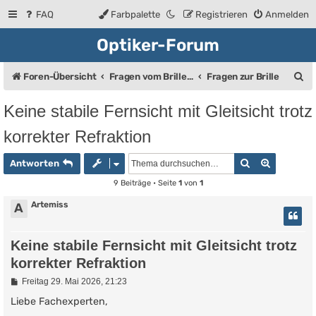
FAQ
Farbpalette
Registrieren
Anmelden
Optiker-Forum
S
Foren-Übersicht
Fragen vom Brillenträger an den Augenoptiker
Fragen zur Brille
u
Keine stabile Fernsicht mit Gleitsicht trotz
c
korrekter Refraktion
h
e
Suche
Erweiter
Antworten
9 Beiträge • Seite
1
von
1
Artemiss
A
Keine stabile Fernsicht mit Gleitsicht trotz
korrekter Refraktion
B
Freitag 29. Mai 2026, 21:23
e
i
Liebe Fachexperten,
t