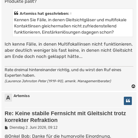
Produkte paßt?
Artemiss
hat geschrieben:
↑
Kennen Sie Fälle, in denen Gleitsichtgläser und multifokale
Kontaktlinsen gleichermaßen nicht zufriedenstellend
funktionieren, Einstärkenlösungen dagegen schon?
Ich kenne Fälle, in denen Multifokallinsen nicht funktionieren,
aber deutlich weniger bis fast keine, in denen nicht Gleitsicht
am Ende doch noch geklappt hätte...
Rate dreimal hintereinander richtig, und du wirst den Ruf eines
Experten haben.
(Laurence Johnston Peter (1919-90), amerik. Managementberater)
Artemiss
A
Re: Keine stabile Fernsicht mit Gleitsicht trotz
korrekter Refraktion
B
Dienstag 2. Juni 2026, 09:12
e
i
@Onkel Bob: Danke für die humorvolle Einordnung.