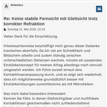
Artemiss
A
Re: Keine stabile Fernsicht mit Gleitsicht trotz
korrekter Refraktion
B
Sonntag 31. Mai 2026, 10:19
e
i
Vielen Dank für die Einschätzung.
t
r
Interessanterweise beschäftigt mich genau dieser Gedanke
a
g
inzwischen ebenfalls. Da ich viel am Schreibtisch und
Bildschirm arbeite und zudem ständig zwischen
unterschiedlichen Distanzen wechsle, müsste ein passendes
Einstärkenkonzept für meinen Alltag allerdings noch sinnvoll
umgesetzt werden. Ich führe zurzeit erneut eine
Kontaktlinsenanpassung durch, und es zeigt sich wiederholt,
dass ich möglicherweise grundsätzlich besser mit
Einstärkenlösungen zurechtkomme als mit Mehrstärken.
Was mich dabei besonders interessiert:
Kennen Sie Fälle, in denen Gleitsichtgläser und multifokale
Kontaktlinsen gleichermaßen nicht zufriedenstellend