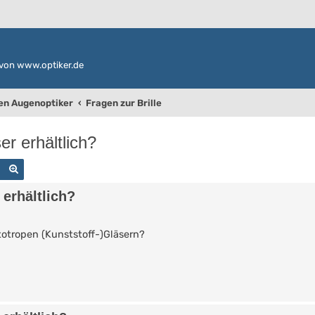
von www.optiker.de
den Augenoptiker
Fragen zur Brille
r erhältlich?
Suche
Erweiterte Suche
erhältlich?
otropen (Kunststoff-)Gläsern?