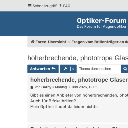
Schnellzugriff
FAQ
Optiker-Forum
Das Forum für Augenoptiker 
Foren-Übersicht
Fragen vom Brillenträger an 
höherbrechende, phototrope Gläse
Antworten
höherbrechende, phototrope Gläser 
B
von
Barny
»
Montag 8. Juni 2026, 19:05
e
i
Gibt es einen Anbieter von höherbrechenden, phot
t
Auch für Bifokalbrillen?
r
Mein Optiker findet da leider nichts.
a
g