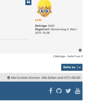
c
h
o
b
e
Lutz
n
Beiträge:
5652
Registriert:
Donnerstag 3. März
2011, 10:28
N
a
2 Beiträge • Seite
1
von
1
c
h
Gehe zu
o
b
e
Alle Cookies löschen
Alle Zeiten sind
UTC+02:00
n