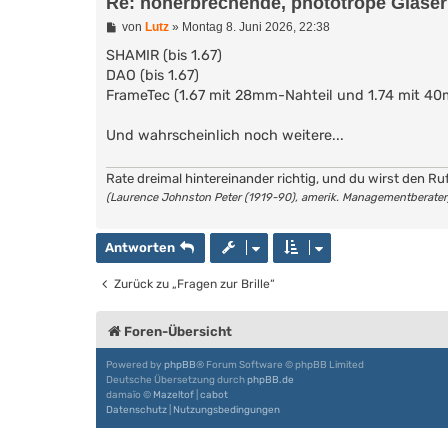
Re: höherbrechende, phototrope Gläser 
B
von
Lutz
»
Montag 8. Juni 2026, 22:38
e
i
SHAMIR (bis 1.67)
t
DAO (bis 1.67)
r
FrameTec (1.67 mit 28mm-Nahteil und 1.74 mit 40
a
g
Und wahrscheinlich noch weitere...
Rate dreimal hintereinander richtig, und du wirst den Ru
(Laurence Johnston Peter (1919-90), amerik. Managementberater
Antworten
Zurück zu „Fragen zur Brille“
Foren-Übersicht
Powered by
phpBB
® Forum Software © phpBB Limited
Deutsche Übersetzung durch
phpBB.de
damaïo ©
Mazeltof
|
cabot
Datenschutz
|
Nutzungsbedingungen