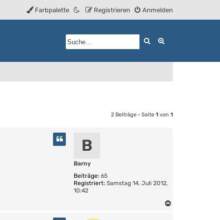
Farbpalette
Registrieren
Anmelden
Suche
Erweiterte Such
2 Beiträge • Seite
1
von
1
B
Barny
Beiträge:
65
Registriert:
Samstag 14. Juli 2012,
10:42
N
a