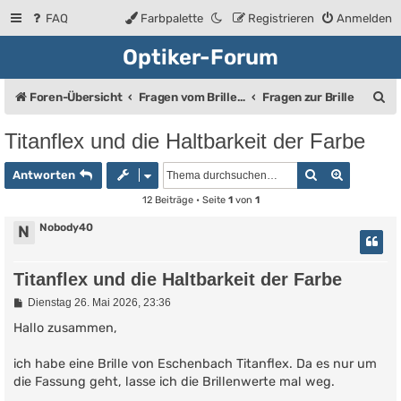
FAQ
Farbpalette
Registrieren
Anmelden
Optiker-Forum
S
Foren-Übersicht
Fragen vom Brillenträger an den Augenoptiker
Fragen zur Brille
u
Titanflex und die Haltbarkeit der Farbe
c
Suche
Erweiter
h
Antworten
e
12 Beiträge • Seite
1
von
1
Nobody40
N
Titanflex und die Haltbarkeit der Farbe
B
Dienstag 26. Mai 2026, 23:36
e
i
Hallo zusammen,
t
r
ich habe eine Brille von Eschenbach Titanflex. Da es nur um
a
g
die Fassung geht, lasse ich die Brillenwerte mal weg.