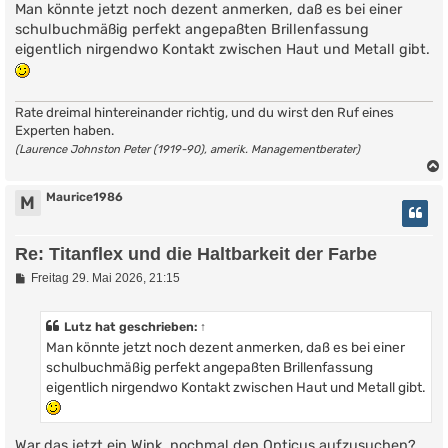
i
Man könnte jetzt noch dezent anmerken, daß es bei einer
t
schulbuchmäßig perfekt angepaßten Brillenfassung
r
eigentlich nirgendwo Kontakt zwischen Haut und Metall gibt.
a
g
Rate dreimal hintereinander richtig, und du wirst den Ruf eines
Experten haben.
(Laurence Johnston Peter (1919-90), amerik. Managementberater)
Maurice1986
M
Re: Titanflex und die Haltbarkeit der Farbe
B
Freitag 29. Mai 2026, 21:15
e
i
t
Lutz
hat geschrieben:
↑
r
Man könnte jetzt noch dezent anmerken, daß es bei einer
a
g
schulbuchmäßig perfekt angepaßten Brillenfassung
eigentlich nirgendwo Kontakt zwischen Haut und Metall gibt.
War das jetzt ein Wink, nochmal den Opticus aufzusuchen?