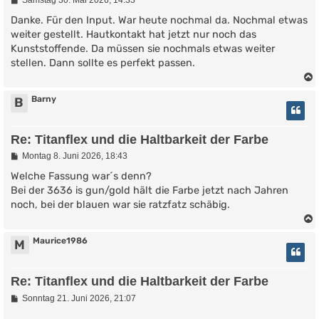
e
i
Danke. Für den Input. War heute nochmal da. Nochmal etwas
t
weiter gestellt. Hautkontakt hat jetzt nur noch das
r
Kunststoffende. Da müssen sie nochmals etwas weiter
a
g
stellen. Dann sollte es perfekt passen.
Barny
B
Re: Titanflex und die Haltbarkeit der Farbe
B
Montag 8. Juni 2026, 18:43
e
i
Welche Fassung war´s denn?
t
Bei der 3636 is gun/gold hält die Farbe jetzt nach Jahren
r
noch, bei der blauen war sie ratzfatz schäbig.
a
g
Maurice1986
M
Re: Titanflex und die Haltbarkeit der Farbe
B
Sonntag 21. Juni 2026, 21:07
e
i