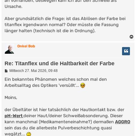
an vorhanden, deswegen kam ich auf den Schweiß als
r
Ursache.
a
g
Aber grundsätzlich die Frage: ist das Ablösen der Farbe bei
titanflex irgendwann normal? Oder müsste die Fassung
länger halten (technisch ist die in Ordnung).
Onkel Bob
Re: Titanflex und die Haltbarkeit der Farbe
B
Mittwoch 27. Mai 2026, 09:48
e
i
Ein bekanntes Phänomen welches schon mal den
t
Arbeitsalltag des Optikers 'versüßt'...
r
a
g
Moins,
der Übeltäter ist hier tatsächlich der Hautkontakt bzw. der
pH-Wert
deiner Haut/deiner Schweißabsonderung. Dieser
kann manchmal (Medikamenteneinahme?) dermaßen
AGGRO
sein das du die allerbeste Pulverbeschichtung quasi
wegätzt...