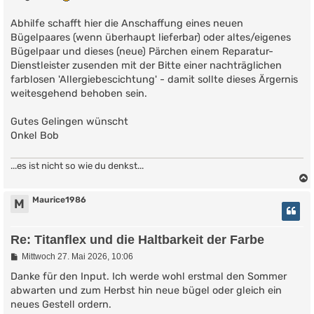
Abhilfe schafft hier die Anschaffung eines neuen
Bügelpaares (wenn überhaupt lieferbar) oder altes/eigenes
Bügelpaar und dieses (neue) Pärchen einem Reparatur-
Dienstleister zusenden mit der Bitte einer nachträglichen
farblosen 'Allergiebescichtung' - damit sollte dieses Ärgernis
weitesgehend behoben sein.
Gutes Gelingen wünscht
Onkel Bob
...es ist nicht so wie du denkst...
Maurice1986
M
Re: Titanflex und die Haltbarkeit der Farbe
B
Mittwoch 27. Mai 2026, 10:06
e
i
Danke für den Input. Ich werde wohl erstmal den Sommer
t
abwarten und zum Herbst hin neue bügel oder gleich ein
r
neues Gestell ordern.
a