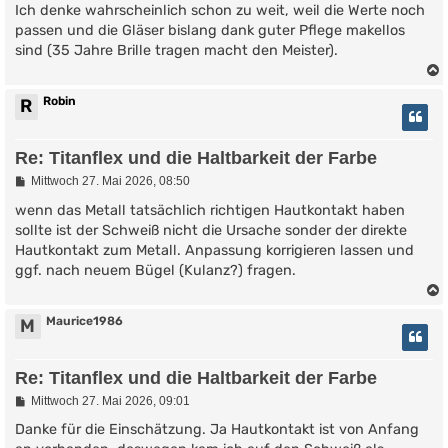
Ich denke wahrscheinlich schon zu weit, weil die Werte noch
passen und die Gläser bislang dank guter Pflege makellos
sind (35 Jahre Brille tragen macht den Meister).
Robin
R
Re: Titanflex und die Haltbarkeit der Farbe
B
Mittwoch 27. Mai 2026, 08:50
e
i
wenn das Metall tatsächlich richtigen Hautkontakt haben
t
sollte ist der Schweiß nicht die Ursache sonder der direkte
r
Hautkontakt zum Metall. Anpassung korrigieren lassen und
a
g
ggf. nach neuem Bügel (Kulanz?) fragen.
Maurice1986
M
Re: Titanflex und die Haltbarkeit der Farbe
B
Mittwoch 27. Mai 2026, 09:01
e
i
Danke für die Einschätzung. Ja Hautkontakt ist von Anfang
t