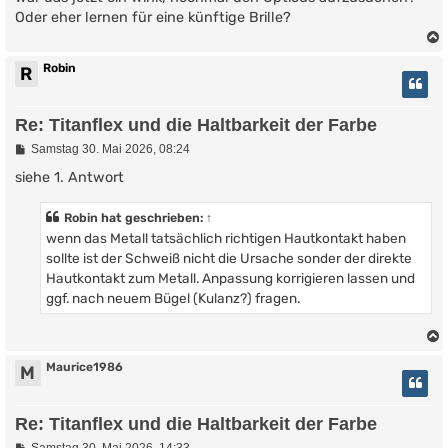
Oder eher lernen für eine künftige Brille?
Robin
R
Re: Titanflex und die Haltbarkeit der Farbe
B
Samstag 30. Mai 2026, 08:24
e
i
siehe 1. Antwort
t
r
Robin
hat geschrieben:
↑
a
g
wenn das Metall tatsächlich richtigen Hautkontakt haben
sollte ist der Schweiß nicht die Ursache sonder der direkte
Hautkontakt zum Metall. Anpassung korrigieren lassen und
ggf. nach neuem Bügel (Kulanz?) fragen.
Maurice1986
M
Re: Titanflex und die Haltbarkeit der Farbe
B
Samstag 30. Mai 2026, 14:33