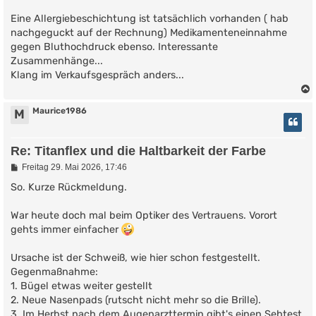
g
Eine Allergiebeschichtung ist tatsächlich vorhanden ( hab
nachgeguckt auf der Rechnung) Medikamenteneinnahme
gegen Bluthochdruck ebenso. Interessante
Zusammenhänge...
Klang im Verkaufsgespräch anders...
Maurice1986
M
Re: Titanflex und die Haltbarkeit der Farbe
B
Freitag 29. Mai 2026, 17:46
e
i
So. Kurze Rückmeldung.
t
r
War heute doch mal beim Optiker des Vertrauens. Vorort
a
g
gehts immer einfacher
Ursache ist der Schweiß, wie hier schon festgestellt.
Gegenmaßnahme:
1. Bügel etwas weiter gestellt
2. Neue Nasenpads (rutscht nicht mehr so die Brille).
3. Im Herbst nach dem Augenarzttermin gibt's einen Sehtest