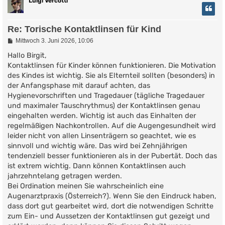
Luigi Vercotti
Re: Torische Kontaktlinsen für Kind
B
Mittwoch 3. Juni 2026, 10:06
e
i
Hallo Birgit,
t
Kontaktlinsen für Kinder können funktionieren. Die Motivation
r
des Kindes ist wichtig. Sie als Elternteil sollten (besonders) in
a
g
der Anfangsphase mit darauf achten, das
Hygienevorschriften und Tragedauer (tägliche Tragedauer
und maximaler Tauschrythmus) der Kontaktlinsen genau
eingehalten werden. Wichtig ist auch das Einhalten der
regelmäßigen Nachkontrollen. Auf die Augengesundheit wird
leider nicht von allen Linsenträgern so geachtet, wie es
sinnvoll und wichtig wäre. Das wird bei Zehnjährigen
tendenziell besser funktionieren als in der Pubertät. Doch das
ist extrem wichtig. Dann können Kontaktlinsen auch
jahrzehntelang getragen werden.
Bei Ordination meinen Sie wahrscheinlich eine
Augenarztpraxis (Österreich?). Wenn Sie den Eindruck haben,
dass dort gut gearbeitet wird, dort die notwendigen Schritte
zum Ein- und Aussetzen der Kontaktlinsen gut gezeigt und