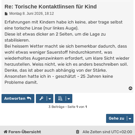
Re: Torische Kontaktlinsen für Kind
B
Montag 8. Juni 2026, 18:12
e
i
Erfahrungen mit Kindern habe ich keine, aber trage selbst
t
eine torische Linse (nur linkes Auge).
r
Diese ist etwas dicker an 2 Seiten, um die Lage zu
a
g
stabilisieren.
Bei heissem Wetter macht sie sich bemerkbar dadurch, dass
wohl etwas weniger Sauerstoff hindurchkommt, was
wiederholtes Augenzwinkern erfordert, um klare Sicht wieder
herzustellen. Weiss nicht, wie ich es anders beschreiben soll.
Denke, das ist aber auch abhängig von der Stärke.
Ansonsten hatte ich in - geschätzt - 25 Jahren keine
Probleme damit.
Antworten
3 Beiträge • Seite
1
von
1
Gehe zu
Foren-Übersicht
Alle Zeiten sind
UTC+02:00