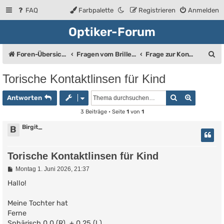
FAQ
Farbpalette
Registrieren
Anmelden
Optiker-Forum
S
Foren-Übersicht
Fragen vom Brillenträger an den Augenoptiker
Frage zur Kontaktlinse
u
Torische Kontaktlinsen für Kind
c
Suche
Erweiter
h
Antworten
e
3 Beiträge • Seite
1
von
1
Birgit_
B
Torische Kontaktlinsen für Kind
B
Montag 1. Juni 2026, 21:37
e
i
Hallo!
t
r
Meine Tochter hat
a
g
Ferne
Sphärisch 0,0 (R), + 0,25 (L)