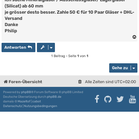
r
(Silicat) ab 60 mm
a
g
je grösser desto besser. Zahle 50 € für 10 Paar Gläser + DHL-
Versand
Danke
Philip
Antworten
1 Beitrag • Seite
1
von
1
Gehe zu
Foren-Übersicht
Alle Zeiten sind
UTC+02:00
Powered by
phpBB
® Forum Software © phpBB Limited
Deutsche Übersetzung durch
phpBB.de
damaïo ©
Mazeltof
|
cabot
Datenschutz
|
Nutzungsbedingungen