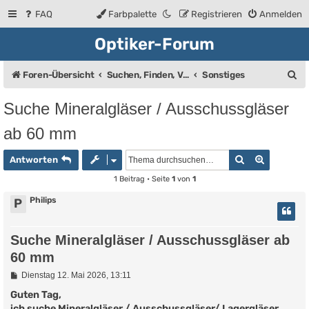
FAQ
Farbpalette
Registrieren
Anmelden
Optiker-Forum
S
Foren-Übersicht
Suchen, Finden, Verkaufsanzeigen
Sonstiges
u
Suche Mineralgläser / Ausschussgläser
c
ab 60 mm
h
e
Suche
Erweiter
Antworten
1 Beitrag • Seite
1
von
1
Philips
P
Suche Mineralgläser / Ausschussgläser ab
60 mm
B
Dienstag 12. Mai 2026, 13:11
e
i
Guten Tag,
t
ich suche Mineralgläser / Ausschussgläser/ Lagergläser