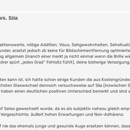
s. Siia
ktionswerte, nötige Addition, Visus, Sehgewohnheiten, Sehsituation
ounder, ersetzt jedoch zb keine für Bildschirmentfernung optimiert
ng allgemein (manch einer merkt ja nicht einmal wenn die Brille wi
er spürt „jedes Grad“ Fehlsitz fühlt), deine bisherige Versorgung
ten kann ist, ich hatte schon einige Kunden die aus Kostengründe
hsten Glaswechsel dennoch versuchsweise auf Siia (inzwischen S
 haben einen deutlichen positiven Unterschied bemerkt und sind al
 auf Seleo gewechselt wurde, da es als subjektiv nahezu gleich e
er Vorgeschichte, äußert hohen Erwartungen und Non-Adhärenz.
 nie das ehemals junge und gesunde Auge ersetzen können, dass 