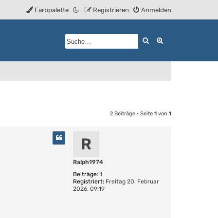
Farbpalette
Registrieren
Anmelden
Suche
Erweiterte Such
2 Beiträge • Seite
1
von
1
R
Ralph1974
Beiträge:
1
Registriert:
Freitag 20. Februar
2026, 09:19