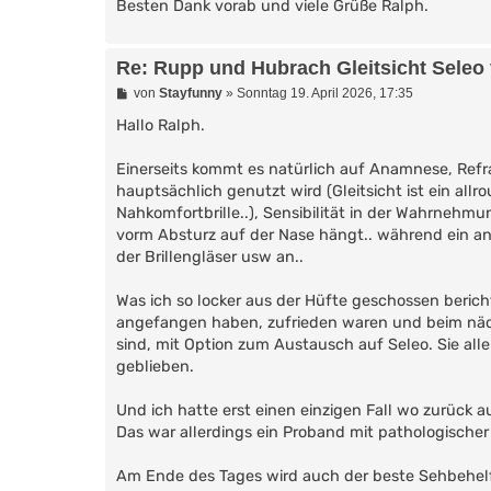
Besten Dank vorab und viele Grüße Ralph.
Re: Rupp und Hubrach Gleitsicht Seleo v
B
von
Stayfunny
»
Sonntag 19. April 2026, 17:35
e
i
Hallo Ralph.
t
r
Einerseits kommt es natürlich auf Anamnese, Refra
a
g
hauptsächlich genutzt wird (Gleitsicht ist ein allr
Nahkomfortbrille..), Sensibilität in der Wahrnehmu
vorm Absturz auf der Nase hängt.. während ein andr
der Brillengläser usw an..
Was ich so locker aus der Hüfte geschossen berich
angefangen haben, zufrieden waren und beim näc
sind, mit Option zum Austausch auf Seleo. Sie alle
geblieben.
Und ich hatte erst einen einzigen Fall wo zurück
Das war allerdings ein Proband mit pathologisch
Am Ende des Tages wird auch der beste Sehbehelf