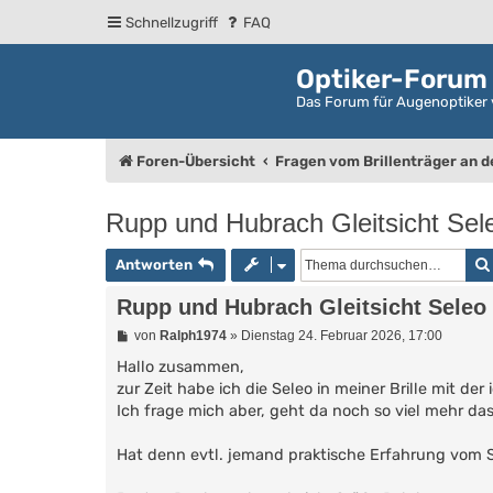
Schnellzugriff
FAQ
Optiker-Forum
Das Forum für Augenoptiker 
Foren-Übersicht
Fragen vom Brillenträger an 
Rupp und Hubrach Gleitsicht Sele
Antworten
Rupp und Hubrach Gleitsicht Seleo 
B
von
Ralph1974
»
Dienstag 24. Februar 2026, 17:00
e
i
Hallo zusammen,
t
zur Zeit habe ich die Seleo in meiner Brille mit der
r
Ich frage mich aber, geht da noch so viel mehr da
a
g
Hat denn evtl. jemand praktische Erfahrung vom S