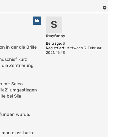
N
a
c
S
h
o
b
Stayfunny
e
Beiträge:
3
n
 in der die Brille
Registriert:
Mittwoch 3. Februar
2021, 16:43
e
ndschief kurz
, die Zentrierung
n mit Seleo
iia2) umgestiegen
le bei Siia
mpfunden wurde.
man einst hatte..