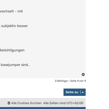
wechselt - mit
 subjektiv besser
 Berichtigungen
r basejumper sind..
N
a
2 Beiträge • Seite
1
von
1
c
h
Gehe zu
o
b
e
Alle Cookies löschen
Alle Zeiten sind
UTC+02:00
n