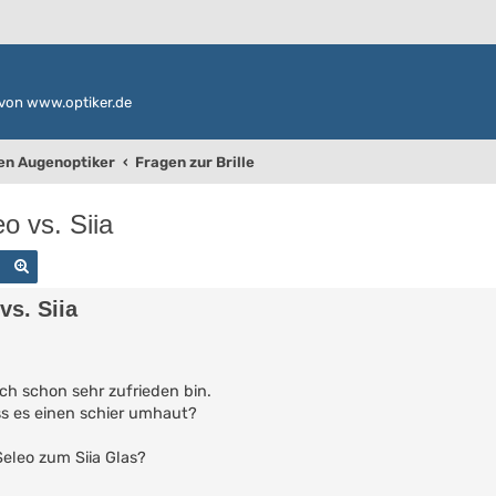
von www.optiker.de
den Augenoptiker
Fragen zur Brille
o vs. Siia
Suche
Erweiterte Suche
vs. Siia
 ich schon sehr zufrieden bin.
ss es einen schier umhaut?
eleo zum Siia Glas?