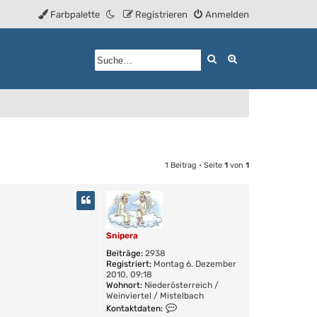
Farbpalette
Registrieren
Anmelden
Suche
Erweiterte Such
1 Beitrag • Seite
1
von
1
Snipera
Beiträge:
2938
Registriert:
Montag 6. Dezember
2010, 09:18
Wohnort:
Niederösterreich /
Weinviertel / Mistelbach
K
Kontaktdaten:
o