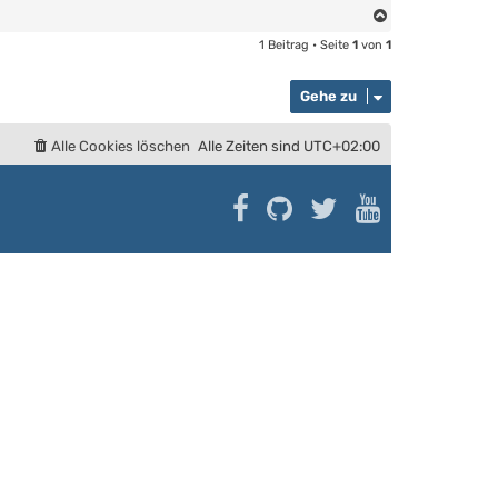
n
N
t
a
1 Beitrag • Seite
1
von
1
a
c
k
h
t
Gehe zu
o
d
a
b
t
e
Alle Cookies löschen
Alle Zeiten sind
UTC+02:00
e
n
n
v
o
n
S
n
i
p
e
r
a