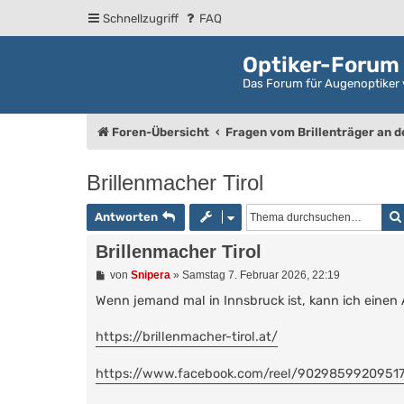
Schnellzugriff
FAQ
Optiker-Forum
Das Forum für Augenoptiker 
Foren-Übersicht
Fragen vom Brillenträger an 
Brillenmacher Tirol
Antworten
Brillenmacher Tirol
B
von
Snipera
»
Samstag 7. Februar 2026, 22:19
e
i
Wenn jemand mal in Innsbruck ist, kann ich einen
t
r
https://brillenmacher-tirol.at/
a
g
https://www.facebook.com/reel/9029859920951