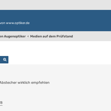
von www.optiker.de
den Augenoptiker
Medien auf dem Prüfstand
Suche
Erweiterte Suche
 Abstecher wirklich empfehlen
78