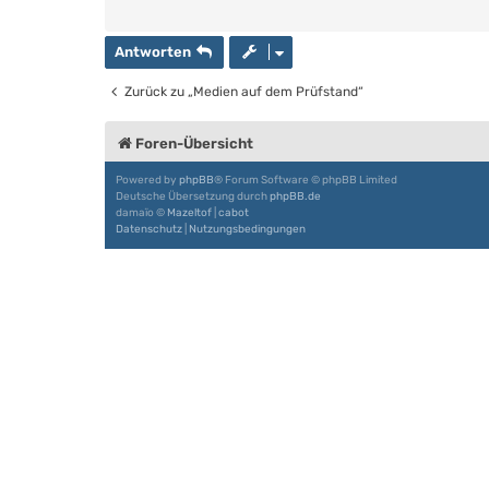
Antworten
Zurück zu „Medien auf dem Prüfstand“
Foren-Übersicht
Powered by
phpBB
® Forum Software © phpBB Limited
Deutsche Übersetzung durch
phpBB.de
damaïo ©
Mazeltof
|
cabot
Datenschutz
|
Nutzungsbedingungen