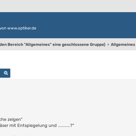
von www.optiker.de
 den Bereich "Allgemeines" eine geschlossene Gruppe)
Allgemeines 
Suche
Erweiterte Suche
che zeigen"
äser mit Entspiegelung und ..........?"