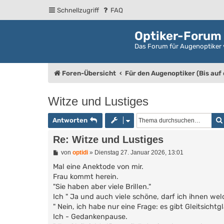
Schnellzugriff
FAQ
Optiker-Forum
Das Forum für Augenoptiker 
Foren-Übersicht
Für den Augenoptiker (Bis auf
Witze und Lustiges
Antworten
Re: Witze und Lustiges
B
von
optidi
»
Dienstag 27. Januar 2026, 13:01
e
i
Mal eine Anektode von mir.
t
Frau kommt herein.
r
"Sie haben aber viele Brillen."
a
g
Ich " Ja und auch viele schöne, darf ich ihnen wel
" Nein, ich habe nur eine Frage: es gibt Gleitsichtgl
Ich - Gedankenpause.