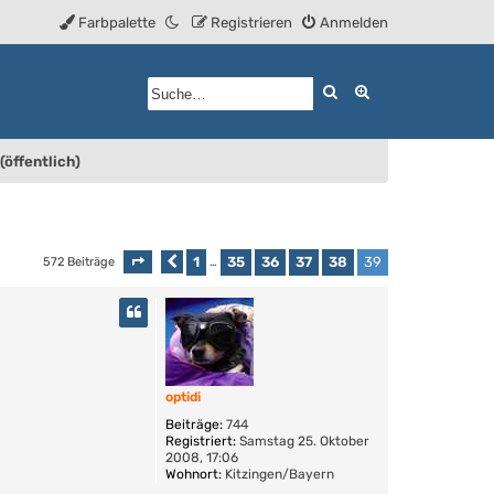
Farbpalette
Registrieren
Anmelden
Suche
Erweiterte Such
(öffentlich)
1
35
36
37
38
39
572 Beiträge
Seite
Vorherige
39
von
…
39
optidi
Beiträge:
744
Registriert:
Samstag 25. Oktober
2008, 17:06
Wohnort:
Kitzingen/Bayern