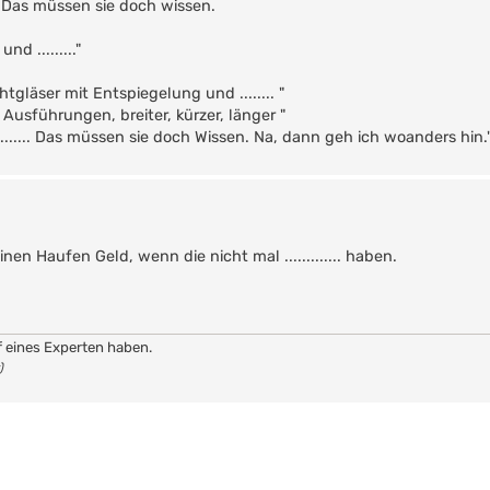
.. Das müssen sie doch wissen.
d ........."
tgläser mit Entspiegelung und ........ "
 Ausführungen, breiter, kürzer, länger "
..... Das müssen sie doch Wissen. Na, dann geh ich woanders hin.
en Haufen Geld, wenn die nicht mal ............. haben.
f eines Experten haben.
)