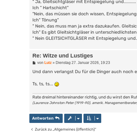
" Ja, Gleitsichtgläser mit Entspiegelung und........
Ich " Hartschicht"
"Nein, das müssen sie doch wissen, Entspiegelung un
Ich" Tönung"
" Nein, das muss man ja extra dazukaufen. Gleitsich
Ich" Es gibt Gleitsichtgläser in unterschiedlichsten
" Nein GLEITSICHTGLÄSER mit Entspiegelung und...
Re: Witze und Lustiges
B
von
Lutz
»
Dienstag 27. Januar 2026, 19:23
e
i
Und dann verlangst Du für die Dinger auch noch ein
t
r
Ts, ts, ts...
a
g
Rate dreimal hintereinander richtig, und du wirst den Ru
(Laurence Johnston Peter (1919-90), amerik. Managementberater
Antworten
Zurück zu „Allgemeines (öffentlich)“