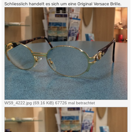
Schliesslich handelt es sich um eine Original Versace Brille.
WS9_4222.jpg (69.16 KiB) 67726 mal betrachtet