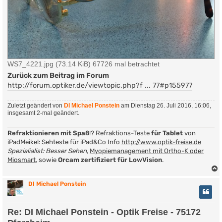
WS7_4221.jpg (73.14 KiB) 67726 mal betrachtet
Zurück zum Beitrag im Forum
http://forum.optiker.de/viewtopic.php?f ... 77#p155977
Zuletzt geändert von
DI Michael Ponstein
am Dienstag 26. Juli 2016, 16:06,
insgesamt 2-mal geändert.
Refraktionieren mit Spaß
!? Refraktions-Teste
für Tablet
von
iPadMeikel: Sehteste für iPad&Co Info
http://www.optik-freise.de
Spezialialist: Besser Sehen
,
Myopiemanagement mit Ortho-K oder
Miosmart
, sowie
Orcam zertifiziert für LowVision
.
DI Michael Ponstein
Re: DI Michael Ponstein - Optik Freise - 75172