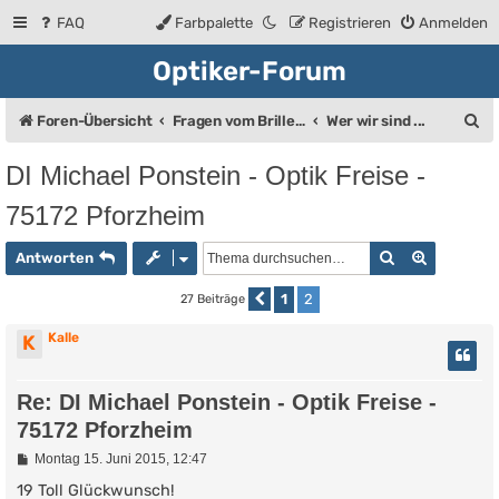
FAQ
Farbpalette
Registrieren
Anmelden
Optiker-Forum
S
Foren-Übersicht
Fragen vom Brillenträger an den Augenoptiker
Wer wir sind ...
u
DI Michael Ponstein - Optik Freise -
c
75172 Pforzheim
h
e
Suche
Erweiter
Antworten
1
2
27 Beiträge
Vorherige
Kalle
K
Re: DI Michael Ponstein - Optik Freise -
75172 Pforzheim
B
Montag 15. Juni 2015, 12:47
e
i
19 Toll Glückwunsch!