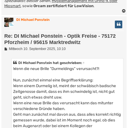
Spezialialist: Besser Sehen
,
Myopiemanagement mit Ortho-K oder
Miosmart
, sowie
Orcam zertifiziert für LowVision
.
DI Michael Ponstein
Re: DI Michael Ponstein - Optik Freise - 75172
Pforzheim / 95615 Marktredwitz
B
Mittwoch 10. September 2025, 10:10
e
i
t
DI Michael Ponstein
hat geschrieben:
↑
r
Wenn die neue Brille "Durmeldings" verursacht?!
a
g
Nun, zunächst einmal eine Begriffserklärung:
Wenn einem Durmelig ist, meint der schwäbisch badische
Zeitgenosse damit, dass es ihm schwindelig ist, nicht gut
geht, sich etwas dreht usw.
Wenn eine neue Brille das verursacht kann das mitunter
verschiedene Gründe haben.
Geht man zunächst mal davon aus, dass alles korrekt richtig
gemessen wurde, dabei ist im Moment noch egal, ob dies
beim Augenarzt oder bei einem Kollegen der