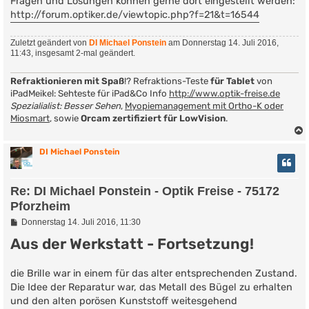
Fragen und Lösungen können gerne dort eingestellt werden:
http://forum.optiker.de/viewtopic.php?f=21&t=16544
Zuletzt geändert von
DI Michael Ponstein
am Donnerstag 14. Juli 2016,
11:43, insgesamt 2-mal geändert.
Refraktionieren mit Spaß
!? Refraktions-Teste
für Tablet
von
iPadMeikel: Sehteste für iPad&Co Info
http://www.optik-freise.de
Spezialialist: Besser Sehen
,
Myopiemanagement mit Ortho-K oder
Miosmart
, sowie
Orcam zertifiziert für LowVision
.
DI Michael Ponstein
Re: DI Michael Ponstein - Optik Freise - 75172
Pforzheim
B
Donnerstag 14. Juli 2016, 11:30
e
Aus der Werkstatt - Fortsetzung!
i
t
r
a
die Brille war in einem für das alter entsprechenden Zustand.
g
Die Idee der Reparatur war, das Metall des Bügel zu erhalten
und den alten porösen Kunststoff weitesgehend