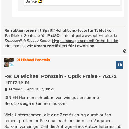
Danke
Refraktionieren mit Spaß
!? Refraktions-Teste
für Tablet
von
iPadMeikel: Sehteste für iPad&Co Info
http://www.optik-freise.de
Spezialialist: Besser Sehen
,
Myopiemanagement mit Ortho-K oder
Miosmart
, sowie
Orcam zertifiziert für LowVision
.
DI Michael Ponstein
Re: DI Michael Ponstein - Optik Freise - 75172
Pforzheim
B
Mittwoch 5. April 2017, 09:54
e
i
DIN EN Normen schreiben vor, wie gut bestimmte
t
Berufszweige erkennen müssen.
r
a
g
Viele Unternehmen, die eine Zertifizierung durchlaufen
haben, prüfen Ihr Personal nach bestimmten Vorgaben.
So kam vor einiger Zeit die Anfrage eines Autozulieferers, ob