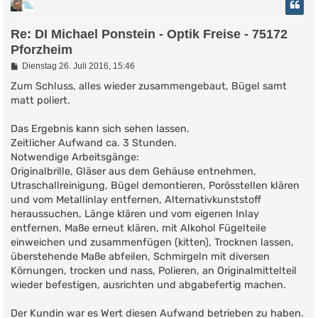
Re: DI Michael Ponstein - Optik Freise - 75172
Pforzheim
B
Dienstag 26. Juli 2016, 15:46
e
i
Zum Schluss, alles wieder zusammengebaut, Bügel samt
t
matt poliert.
r
a
g
Das Ergebnis kann sich sehen lassen.
Zeitlicher Aufwand ca. 3 Stunden.
Notwendige Arbeitsgänge:
Originalbrille, Gläser aus dem Gehäuse entnehmen,
Utraschallreinigung, Bügel demontieren, Porösstellen klären
und vom Metallinlay entfernen, Alternativkunststoff
heraussuchen, Länge klären und vom eigenen Inlay
entfernen, Maße erneut klären, mit Alkohol Fügelteile
einweichen und zusammenfügen (kitten), Trocknen lassen,
überstehende Maße abfeilen, Schmirgeln mit diversen
Körnungen, trocken und nass, Polieren, an Originalmittelteil
wieder befestigen, ausrichten und abgabefertig machen.
Der Kundin war es Wert diesen Aufwand betrieben zu haben.