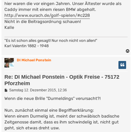
t
hier waren die vor eingen Jahren. Unser Ältester wurde als
r
Caddy immer mit einem riesen BMW abgeholt.
a
g
http://www.eurach.de/golf-spielen/#c228
Nicht in die Beitragsordnung schauen!
Kalle
"Es ist schon alles gesagt! Nur noch nicht von allen!"
Karl Valentin 1882 - 1948
DI Michael Ponstein
Re: DI Michael Ponstein - Optik Freise - 75172
Pforzheim
B
Samstag 12. Dezember 2015, 12:36
e
i
Wenn die neue Brille "Durmeldings" verursacht?!
t
r
Nun, zunächst einmal eine Begriffserklärung:
a
g
Wenn einem Durmelig ist, meint der schwäbisch badische
Zeitgenosse damit, dass es ihm schwindelig ist, nicht gut
geht, sich etwas dreht usw.