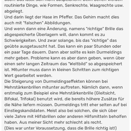
routinierte Dinge, wie Formen, Senkrechte, Waagrechte usw.
abgelegt.
Und darin liegt der Hase im Pfeffer. Das Gehirn macht dies
auch mit "falschen" Abbildungen.
Und wenn dann eine Änderung, namens "richtige" Brille das
abgespeicherte Überlagern will, dann kommt es zu
Schwierigkeiten. Und zwar solange, bis das "richtige" das
geübte ausgetauscht hat. Das kann ein paar Stunden oder
ein paar Tage dauern. Dann aber sollte es kein Durmeldings
mehr geben. Probleme kann es aber dann geben, wenn über
einen sehr langen Zeitraum das "Weltbild" so abgespeichert
ist. Mitunter muss dann in kleinen Schritten zum richtigen
Wert gearbeitet werden.
Die Steigerung von Durmeldingseffekten können bei
Mehrstärkenbrillen mitunter auftreten. Nämlich dann, wenn
erstmalig zum Beispiel eine Mehrstärkenbrille (Gleitsicht,
Bifokal, Trifokal) benutzt wird, die bereits höhere Zusätze für
die Nähe liefern müssen. Durmeldings tritt eher selten auf bei
Einstiegskandidaten. Meist also bei solchen, die sich über
viele Jahre mit Hilfsbrillen oder anderen Hilfsmitteln beholfen
haben. Aus meiner Sicht mehr schlecht als recht.
(Dies war unter Voraussetzung, dass die Brille richtig ist!)