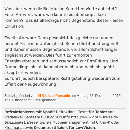
Was aber, wenn die Brille keine Korrekten Werte anbietet?
Erste Antwort, wäre, wie konnte es überhaupt dazu
kommen?, das ist allerdings nicht Gegenstand dieser kleinen
Exkursion.
Zweite Antwort: Dann geschieht das gleiche nur anders
herum! Mit einem Unterschied, Sehen bleibt anstrengend!
und daher müssen Gegenstände, vor allem Schrift länger
angeschaut werden. Dies führt zur erhöhten
Energieverbrauch und schlussendlich zur Ermüdung. Und
Durmeldings bleibt, kann aber nach und nach als geübt
akzeptiert werden.
Es führt jedoch bei späterer Richtigstellung wiederum zum
Effekt der Neugewöhnung.
Zuletzt geändert von
DI Michael Ponstein
am Montag 28. Dezember 2015,
15:01, insgesamt 1-mal geändert.
Refraktionieren mit Spaß
!? Refraktions-Teste
für Tablet
von
iPadMeikel: Sehteste für iPad&Co Info
http://www.optik-freise.de
Spezialialist: Besser Sehen
,
Myopiemanagement mit Ortho-K oder
Miosmart
, sowie
Orcam zertifiziert für LowVision
.