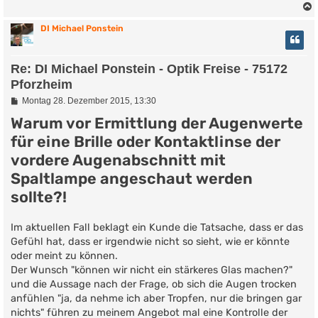
DI Michael Ponstein
Re: DI Michael Ponstein - Optik Freise - 75172
Pforzheim
B
Montag 28. Dezember 2015, 13:30
e
Warum vor Ermittlung der Augenwerte
i
t
für eine Brille oder Kontaktlinse der
r
a
vordere Augenabschnitt mit
g
Spaltlampe angeschaut werden
sollte?!
Im aktuellen Fall beklagt ein Kunde die Tatsache, dass er das
Gefühl hat, dass er irgendwie nicht so sieht, wie er könnte
oder meint zu können.
Der Wunsch "können wir nicht ein stärkeres Glas machen?"
und die Aussage nach der Frage, ob sich die Augen trocken
anfühlen "ja, da nehme ich aber Tropfen, nur die bringen gar
nichts" führen zu meinem Angebot mal eine Kontrolle der