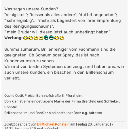
Was sagen unsere Kunden?
"reinigt toll"; "besser als alles andere"; "duftet angenehm";
" sehr ergiebig"... "mehr als begeistert von Ihrer Empfehlung
des Reinigungsschaums";
" mein Bruder will diesen jetzt auch unbedingt haben"
Wertung:
Summa sumarum: Brillenreiniger vom Fachmann sind die
geeigneten. Ob Schaum oder Spray, das ist nach
Kundenwunsch zu sehen.
Wir sind von beiden Systemen überzeugt und haben uns, wie
auch unsere Kunden, ein bisschen in den Brillenschaum
verliebt.
Quelle Optik Freise, Bahnhofstraße 3, Pforzheim.
Bon Klar ist eine eingetragene Marke der Firma Breitfeld und Schlieker,
Shoptic.
Brillenschaum und BonKlar sind bestellbar über o.g, Adresse
Zuletzt geändert von
DI Michael Ponstein
am Freitag 20. Januar 2017,
15:31, insgesamt 10-mal geändert.