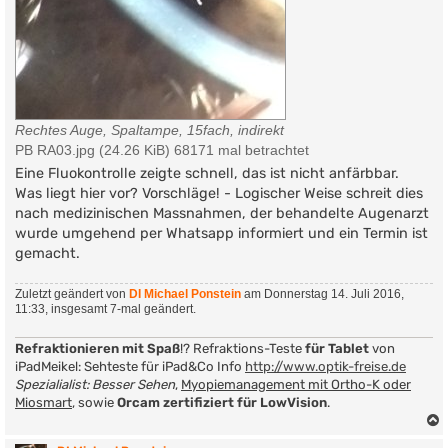
Rechtes Auge, Spaltampe, 15fach, indirekt
PB RA03.jpg (24.26 KiB) 68171 mal betrachtet
Eine Fluokontrolle zeigte schnell, das ist nicht anfärbbar.
Was liegt hier vor? Vorschläge! - Logischer Weise schreit dies
nach medizinischen Massnahmen, der behandelte Augenarzt
wurde umgehend per Whatsapp informiert und ein Termin ist
gemacht.
Zuletzt geändert von
DI Michael Ponstein
am Donnerstag 14. Juli 2016,
11:33, insgesamt 7-mal geändert.
Refraktionieren mit Spaß
!? Refraktions-Teste
für Tablet
von
iPadMeikel: Sehteste für iPad&Co Info
http://www.optik-freise.de
Spezialialist: Besser Sehen
,
Myopiemanagement mit Ortho-K oder
Miosmart
, sowie
Orcam zertifiziert für LowVision
.