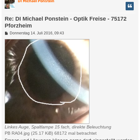
DI Michael Ponstein
Re: DI Michael Ponstein - Optik Freise - 75172
Pforzheim
B
Donnerstag 14. Juli 2016, 09:43
e
i
t
r
a
g
Linkes Auge, Spaltlampe 15 fach, direkte Beleuchtung
PB RA04.jpg (25.17 KiB) 68172 mal betrachtet