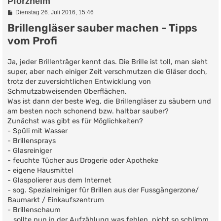
Pforzheim
B
Dienstag 26. Juli 2016, 15:46
e
Brillengläser sauber machen - Tipps
i
t
vom Profi
r
a
g
Ja, jeder Brillenträger kennt das. Die Brille ist toll, man sieht
super, aber nach einiger Zeit verschmutzen die Gläser doch,
trotz der zuversichtlichen Entwicklung von
Schmutzabweisenden Oberflächen.
Was ist dann der beste Weg, die Brillengläser zu säubern und
am besten noch schonend bzw. haltbar sauber?
Zunächst was gibt es für Möglichkeiten?
- Spüli mit Wasser
- Brillensprays
- Glasreiniger
- feuchte Tücher aus Drogerie oder Apotheke
- eigene Hausmittel
- Glaspolierer aus dem Internet
- sog. Spezialreiniger für Brillen aus der Fussgängerzone/
Baumarkt / Einkaufszentrum
- Brillenschaum
.. sollte nun in der Aufzählung was fehlen, nicht so schlimm,