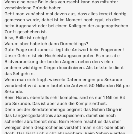
Wenn eine neue Brille das verursacht kann das mitunter
verschiedene Gründe haben.
Geht man zunächst mal davon aus, dass alles korrekt richtig
gemessen wurde, dabei ist im Moment noch egal, ob dies
beim Augenarzt oder bei einem Kollegen der augenoptischen
Zunft geschehen ist.
Also, Brille ist richtig!
Warum aber habe ich dann Durmeldings?
Gute Frage und zumeist liegt die Antwort beim Fragenden!
Unser Gehirn ist ein Hochleistungscomputer. Es muss die
Bildverarbeitung der beiden Augen, neben den vielen
anderen wichtigen Dingen koordinieren. Als Leitstelle dient
das Sehgehirn.
Wenn man sich fragt, wieviele Datenmengen pro Sekunde
verarbeitet wird, dann lautet die Antwort 50 Milliarden Bit pro
Sekunde.
Beim Hören, ebenfalls sehr komplex, sind es nur 1 Million Bit
pro Sekunde. Das ist aber auch die Kompliziertheit.
Denn bei der Sehdatenmenge beginnt das Gehirn Dinge in
das Langzeitgedächtnis abzuspeichern, damit sie noch
schneller abrufbereit sind. Beim Hören macht es das eher
weniger, denn Gesprochenes versteht man nicht oder eben
doch. Das lässt sich nicht abspeichern. Beim Sehen werden