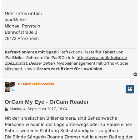
Mehr Infos unter :
ipadMeikel
Michael Ponstein
Bahnofstraße 3
75172 Pforzheim
Refraktionieren mit Spaß
!? Refraktions-Teste
für Tablet
von
iPadMeikel: Sehteste für iPad&Co Info
http://www.optik-freise.de
Spezialialist: Besser Sehen
,
Myopiemanagement mit Ortho-K oder
Miosmart
, sowie
Orcam zertifiziert für LowVision
.
DI Michael Ponstein
OrCam My Eye - OrCam Reader
B
Montag 4. September 2017, 18:04
e
i
Mit der israelischen Brillenkamera, sind Sehschwache
t
Personen wieder in der Lage unterwegs oder zu Hause einen
r
Schritt weiter in Richtung Selbstständigkeit zu gehen.
a
g
Die Blinde Sängerin Joanna Zimmer hat in einem Beitrag der