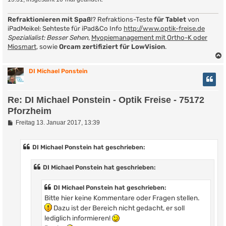
Refraktionieren mit Spaß
!? Refraktions-Teste
für Tablet
von
iPadMeikel: Sehteste für iPad&Co Info
http://www.optik-freise.de
Spezialialist: Besser Sehen
,
Myopiemanagement mit Ortho-K oder
Miosmart
, sowie
Orcam zertifiziert für LowVision
.
DI Michael Ponstein
Re: DI Michael Ponstein - Optik Freise - 75172
Pforzheim
B
Freitag 13. Januar 2017, 13:39
e
i
t
DI Michael Ponstein hat geschrieben:
r
a
g
DI Michael Ponstein hat geschrieben:
DI Michael Ponstein hat geschrieben:
Bitte hier keine Kommentare oder Fragen stellen.
Dazu ist der Bereich nicht gedacht, er soll
lediglich informieren!