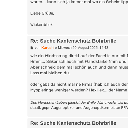
waren... kann sich ja immer mal wo ein Geheimtipp
Liebe Grüße,
Wickenblick
Re: Suche Kantenschutz Bohrbrille
B
von
Karoshi
»
Mittwoch 20. August 2025, 14:43
e
i
wie ein Windsorring direkt auf der Facette nur mi
t
Hmm.... Silikonschlauch mit Wandstärke 1mm und
r
Aber schneid dem mal schön auch und dann muss 
a
g
Lass mal bleiben du.
oder gabs da nicht mal ne Firma (hab ich auch der
Myopieringe weniger werden? HexHex... der Name i
Des Menschen Leben gleicht der Brille. Man macht viel du
staatl. gepr. Augenoptiker und Augenoptikermeister FF
Re: Suche Kantenschutz Bohrbrille