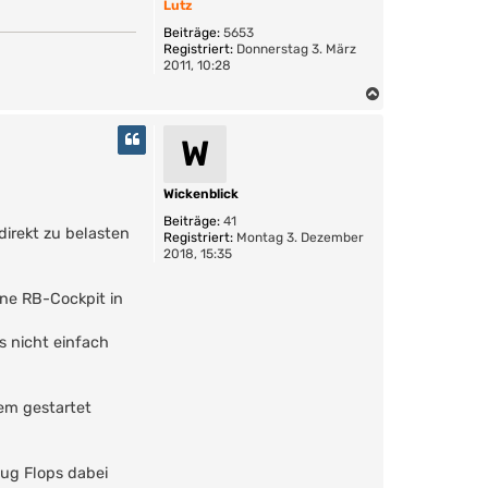
Lutz
n
Beiträge:
5653
Registriert:
Donnerstag 3. März
2011, 10:28
N
a
c
W
h
o
b
Wickenblick
e
Beiträge:
41
n
irekt zu belasten
Registriert:
Montag 3. Dezember
2018, 15:35
 ne RB-Cockpit in
s nicht einfach
em gestartet
nug Flops dabei