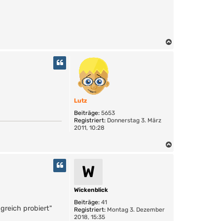
N
a
c
h
o
b
e
Lutz
n
Beiträge:
5653
Registriert:
Donnerstag 3. März
2011, 10:28
N
a
c
W
h
o
b
Wickenblick
e
Beiträge:
41
n
greich probiert"
Registriert:
Montag 3. Dezember
2018, 15:35