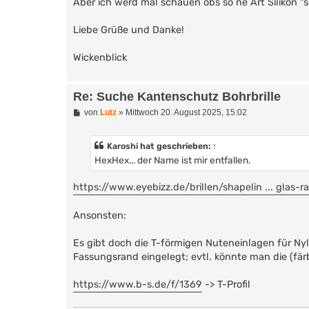
Aber ich werd mal schauen obs so ne Art Silikon "
Liebe Grüße und Danke!
Wickenblick
Re: Suche Kantenschutz Bohrbrille
B
von
Lutz
»
Mittwoch 20. August 2025, 15:02
e
i
t
Karoshi
hat geschrieben:
↑
r
HexHex... der Name ist mir entfallen.
a
g
https://www.eyebizz.de/brillen/shapelin ... glas-r
Ansonsten:
Es gibt doch die T-förmigen Nuteneinlagen für Ny
Fassungsrand eingelegt; evtl. könnte man die (fär
https://www.b-s.de/f/1369
-> T-Profil