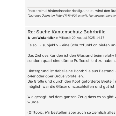
r
a
g
Rate dreimal hintereinander richtig, und du wirst den Ru
(Laurence Johnston Peter (1919-90), amerik. Managementberater
Re: Suche Kantenschutz Bohrbrille
B
von
Wickenblick
»
Mittwoch 20. August 2025, 14:17
e
i
Es soll - subjektiv - eine Schutzfunktion bieten 
t
r
Das Ziel des Kunden ist den Glasrand beim relati
a
g
sondern quasi eine dünne Pufferschicht zu haben.
Hintergrund ist dabei eine Bohrbrille aus Bestand 
64er oder 65er Größe vorstellen.
Die Größe und durch den Kopf geforderte Breite ( 
möglich war die Gläser umzuschleifen und gut ist
Wie gesagt, bei dem ganzen Zeug dass es so gibt 
wurde..
(Offtopic: Wir bestellen aber auch so ziemlich al