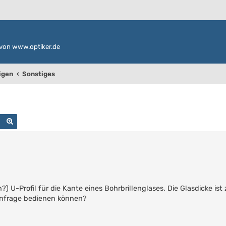
von www.optiker.de
igen
Sonstiges
Suche
Erweiterte Suche
n?) U-Profil für die Kante eines Bohrbrillenglases. Die Glasdicke is
Anfrage bedienen können?