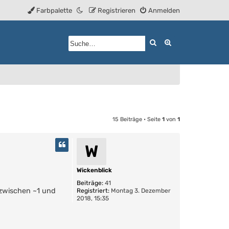
Farbpalette
Registrieren
Anmelden
Suche
Erweiterte Such
15 Beiträge • Seite
1
von
1
W
Wickenblick
Beiträge:
41
t zwischen ~1 und
Registriert:
Montag 3. Dezember
2018, 15:35