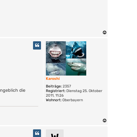
N
a
c
h
o
b
e
n
Karoshi
Beiträge:
2357
ngeblich die
Registriert:
Dienstag 25. Oktober
2011, 11:26
Wohnort:
Oberbayern
N
a
c