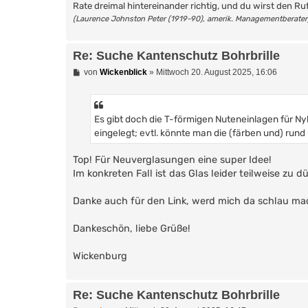
Rate dreimal hintereinander richtig, und du wirst den Ru
(Laurence Johnston Peter (1919-90), amerik. Managementberater
Re: Suche Kantenschutz Bohrbrille
B
von
Wickenblick
»
Mittwoch 20. August 2025, 16:06
e
i
t
r
Es gibt doch die T-förmigen Nuteneinlagen für N
a
g
eingelegt; evtl. könnte man die (färben und) rund 
Top! Für Neuverglasungen eine super Idee!
Im konkreten Fall ist das Glas leider teilweise zu 
Danke auch für den Link, werd mich da schlau m
Dankeschön, liebe Grüße!
Wickenburg
Re: Suche Kantenschutz Bohrbrille