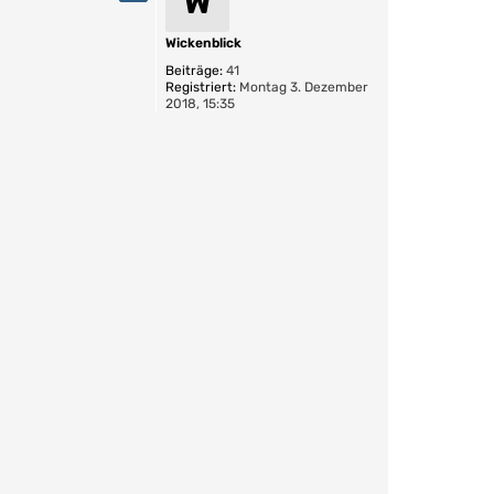
W
h
o
b
Wickenblick
e
Beiträge:
41
n
Registriert:
Montag 3. Dezember
2018, 15:35