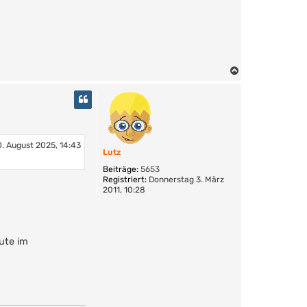
N
a
c
h
o
b
e
. August 2025, 14:43
Lutz
n
Beiträge:
5653
Registriert:
Donnerstag 3. März
2011, 10:28
ute im