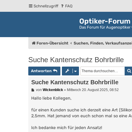
Schnellzugriff
FAQ
Optiker-Forum
Das Forum für Augenoptiker 
Foren-Übersicht
Suchen, Finden, Verkaufsanze
Suche Kantenschutz Bohrbrille
Antworten
Suche Kantenschutz Bohrbrille
B
von
Wickenblick
»
Mittwoch 20. August 2025, 08:52
e
i
Hallo liebe Kollegen,
t
r
für einen Kunden suche ich derzeit eine Art (Siliko
a
g
2,5mm. Hat jemand von euch schon mal so eine 
Ich bedanke mich für jeden Ansatz!