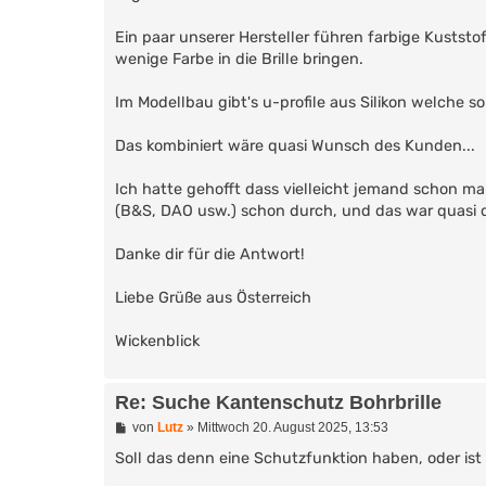
Ein paar unserer Hersteller führen farbige Kuststof
wenige Farbe in die Brille bringen.
Im Modellbau gibt's u-profile aus Silikon welche s
Das kombiniert wäre quasi Wunsch des Kunden...
Ich hatte gehofft dass vielleicht jemand schon ma
(B&S, DAO usw.) schon durch, und das war quasi d
Danke dir für die Antwort!
Liebe Grüße aus Österreich
Wickenblick
Re: Suche Kantenschutz Bohrbrille
B
von
Lutz
»
Mittwoch 20. August 2025, 13:53
e
i
Soll das denn eine Schutzfunktion haben, oder ist
t