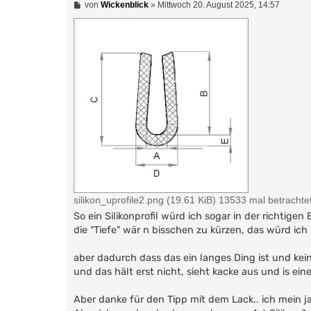
B
von
Wickenblick
»
Mittwoch 20. August 2025, 14:57
e
i
t
r
a
g
silikon_uprofile2.png (19.61 KiB) 13533 mal betrachte
So ein Silikonprofil würd ich sogar in der richtige
die "Tiefe" wär n bisschen zu kürzen, das würd ich
aber dadurch dass das ein langes Ding ist und kei
und das hält erst nicht, sieht kacke aus und is eine
Aber danke für den Tipp mit dem Lack.. ich mein ja