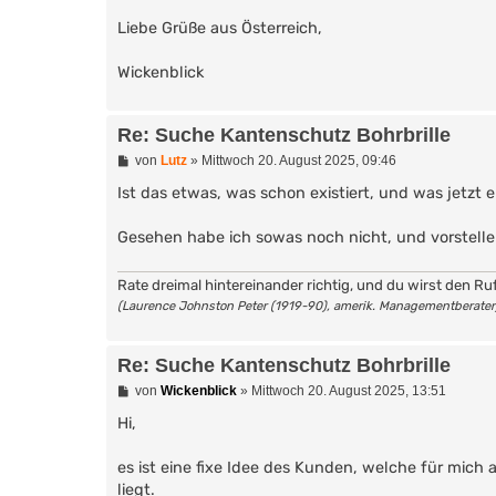
Liebe Grüße aus Österreich,
Wickenblick
Re: Suche Kantenschutz Bohrbrille
B
von
Lutz
»
Mittwoch 20. August 2025, 09:46
e
i
Ist das etwas, was schon existiert, und was jetzt er
t
r
Gesehen habe ich sowas noch nicht, und vorstellen
a
g
Rate dreimal hintereinander richtig, und du wirst den Ru
(Laurence Johnston Peter (1919-90), amerik. Managementberater
Re: Suche Kantenschutz Bohrbrille
B
von
Wickenblick
»
Mittwoch 20. August 2025, 13:51
e
i
Hi,
t
r
es ist eine fixe Idee des Kunden, welche für mich 
a
g
liegt.