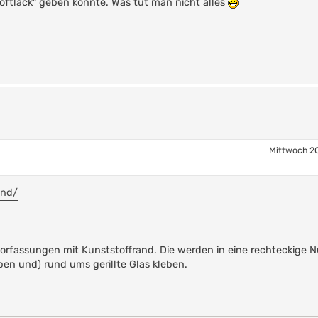
softlack" geben könnte. Was tut man nicht alles
Mittwoch 20
and/
lorfassungen mit Kunststoffrand. Die werden in eine rechteckige N
ben und) rund ums gerillte Glas kleben.