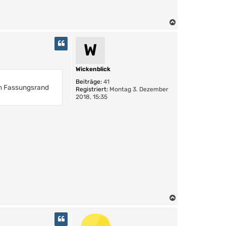
N
a
c
W
h
o
b
Wickenblick
e
Beiträge:
41
n
im Fassungsrand
Registriert:
Montag 3. Dezember
2018, 15:35
N
a
c
h