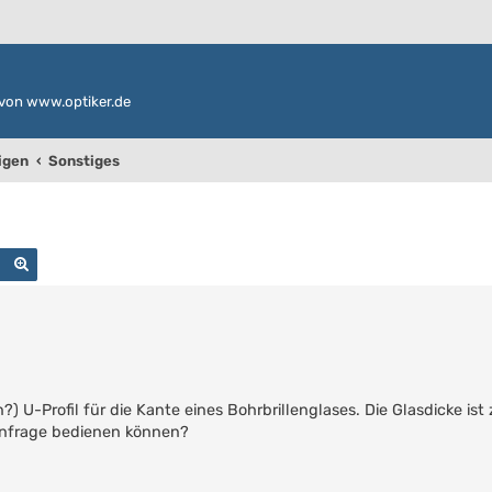
von www.optiker.de
igen
Sonstiges
Suche
Erweiterte Suche
n?) U-Profil für die Kante eines Bohrbrillenglases. Die Glasdicke is
Anfrage bedienen können?