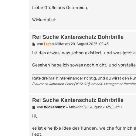
Liebe Grüße aus Österreich,
Wickenblick
Re: Suche Kantenschutz Bohrbrille
B
von
Lutz
»
Mittwoch 20. August 2025, 09:46
e
i
Ist das etwas, was schon existiert, und was jetzt er
t
r
Gesehen habe ich sowas noch nicht, und vorstellen
a
g
Rate dreimal hintereinander richtig, und du wirst den Ru
(Laurence Johnston Peter (1919-90), amerik. Managementberater
Re: Suche Kantenschutz Bohrbrille
B
von
Wickenblick
»
Mittwoch 20. August 2025, 13:51
e
i
Hi,
t
r
es ist eine fixe Idee des Kunden, welche für mich 
a
g
liegt.