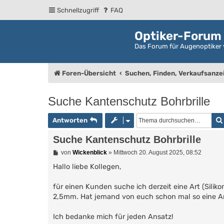
Schnellzugriff
FAQ
Optiker-Forum
Das Forum für Augenoptiker 
Foren-Übersicht
Suchen, Finden, Verkaufsanze
Suche Kantenschutz Bohrbrille
Antworten
Suche Kantenschutz Bohrbrille
B
von
Wickenblick
»
Mittwoch 20. August 2025, 08:52
e
i
Hallo liebe Kollegen,
t
r
für einen Kunden suche ich derzeit eine Art (Siliko
a
g
2,5mm. Hat jemand von euch schon mal so eine 
Ich bedanke mich für jeden Ansatz!