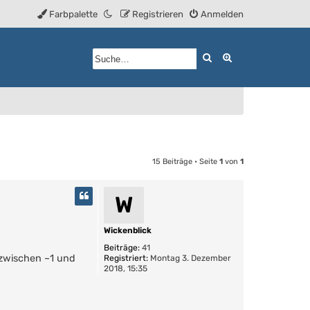
Farbpalette
Registrieren
Anmelden
Suche
Erweiterte Such
15 Beiträge • Seite
1
von
1
W
Wickenblick
Beiträge:
41
t zwischen ~1 und
Registriert:
Montag 3. Dezember
2018, 15:35