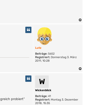
N
a
c
h
o
b
e
Lutz
n
Beiträge:
5652
Registriert:
Donnerstag 3. März
2011, 10:28
N
a
c
W
h
o
b
Wickenblick
e
Beiträge:
41
n
greich probiert"
Registriert:
Montag 3. Dezember
2018, 15:35