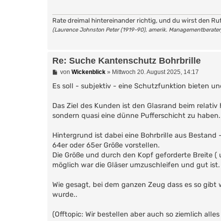
r
a
g
Rate dreimal hintereinander richtig, und du wirst den Ru
(Laurence Johnston Peter (1919-90), amerik. Managementberater
Re: Suche Kantenschutz Bohrbrille
B
von
Wickenblick
»
Mittwoch 20. August 2025, 14:17
e
i
Es soll - subjektiv - eine Schutzfunktion bieten 
t
r
Das Ziel des Kunden ist den Glasrand beim relati
a
g
sondern quasi eine dünne Pufferschicht zu haben.
Hintergrund ist dabei eine Bohrbrille aus Bestand 
64er oder 65er Größe vorstellen.
Die Größe und durch den Kopf geforderte Breite ( 
möglich war die Gläser umzuschleifen und gut ist
Wie gesagt, bei dem ganzen Zeug dass es so gibt 
wurde..
(Offtopic: Wir bestellen aber auch so ziemlich al