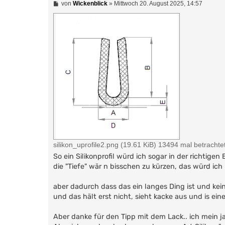
B
von
Wickenblick
»
Mittwoch 20. August 2025, 14:57
e
i
t
r
a
g
silikon_uprofile2.png (19.61 KiB) 13494 mal betrachte
So ein Silikonprofil würd ich sogar in der richtige
die "Tiefe" wär n bisschen zu kürzen, das würd ich
aber dadurch dass das ein langes Ding ist und kei
und das hält erst nicht, sieht kacke aus und is eine
Aber danke für den Tipp mit dem Lack.. ich mein ja