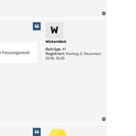
N
a
c
W
h
o
b
Wickenblick
e
Beiträge:
41
n
im Fassungsrand
Registriert:
Montag 3. Dezember
2018, 15:35
N
a
c
h