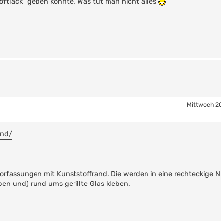
softlack" geben könnte. Was tut man nicht alles
Mittwoch 20
and/
lorfassungen mit Kunststoffrand. Die werden in eine rechteckige N
ben und) rund ums gerillte Glas kleben.