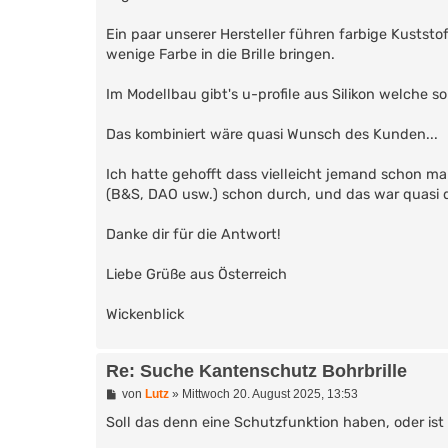
Ein paar unserer Hersteller führen farbige Kuststof
wenige Farbe in die Brille bringen.
Im Modellbau gibt's u-profile aus Silikon welche s
Das kombiniert wäre quasi Wunsch des Kunden...
Ich hatte gehofft dass vielleicht jemand schon ma
(B&S, DAO usw.) schon durch, und das war quasi d
Danke dir für die Antwort!
Liebe Grüße aus Österreich
Wickenblick
Re: Suche Kantenschutz Bohrbrille
B
von
Lutz
»
Mittwoch 20. August 2025, 13:53
e
i
Soll das denn eine Schutzfunktion haben, oder ist
t