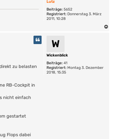
Lutz
n
Beiträge:
5652
Registriert:
Donnerstag 3. März
2011, 10:28
N
a
c
W
h
o
b
Wickenblick
e
Beiträge:
41
n
irekt zu belasten
Registriert:
Montag 3. Dezember
2018, 15:35
 ne RB-Cockpit in
s nicht einfach
em gestartet
nug Flops dabei