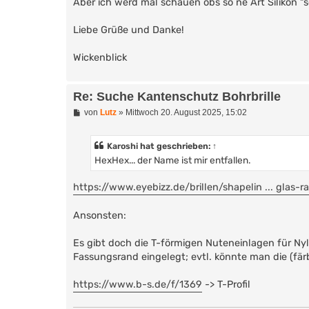
Aber ich werd mal schauen obs so ne Art Silikon "
Liebe Grüße und Danke!
Wickenblick
Re: Suche Kantenschutz Bohrbrille
B
von
Lutz
»
Mittwoch 20. August 2025, 15:02
e
i
t
Karoshi
hat geschrieben:
↑
r
HexHex... der Name ist mir entfallen.
a
g
https://www.eyebizz.de/brillen/shapelin ... glas-r
Ansonsten:
Es gibt doch die T-förmigen Nuteneinlagen für Ny
Fassungsrand eingelegt; evtl. könnte man die (fär
https://www.b-s.de/f/1369
-> T-Profil