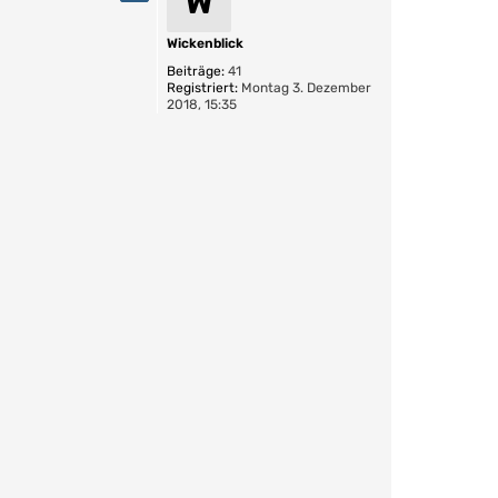
W
h
o
b
Wickenblick
e
Beiträge:
41
n
Registriert:
Montag 3. Dezember
2018, 15:35