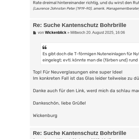
Rate dreimal hintereinander richtig, und du wirst den Ru
(Laurence Johnston Peter (1919-90), amerik. Managementberater
Re: Suche Kantenschutz Bohrbrille
B
von
Wickenblick
»
Mittwoch 20. August 2025, 16:06
e
i
t
r
Es gibt doch die T-förmigen Nuteneinlagen für N
a
g
eingelegt; evtl. könnte man die (färben und) rund 
Top! Für Neuverglasungen eine super Idee!
Im konkreten Fall ist das Glas leider teilweise zu 
Danke auch für den Link, werd mich da schlau m
Dankeschön, liebe Grüße!
Wickenburg
Re: Suche Kantenschutz Bohrbrille