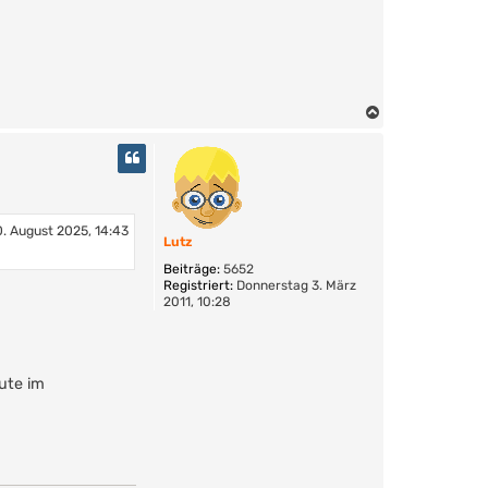
N
a
c
h
o
b
e
. August 2025, 14:43
Lutz
n
Beiträge:
5652
Registriert:
Donnerstag 3. März
2011, 10:28
ute im