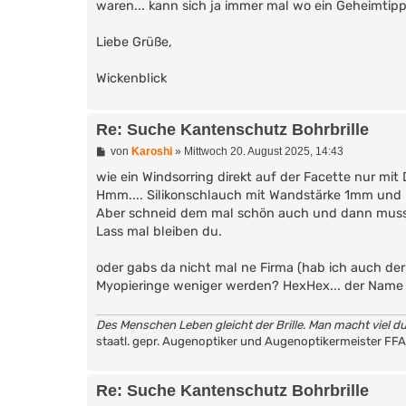
waren... kann sich ja immer mal wo ein Geheimtipp
Liebe Grüße,
Wickenblick
Re: Suche Kantenschutz Bohrbrille
B
von
Karoshi
»
Mittwoch 20. August 2025, 14:43
e
i
wie ein Windsorring direkt auf der Facette nur mi
t
Hmm.... Silikonschlauch mit Wandstärke 1mm und
r
Aber schneid dem mal schön auch und dann muss 
a
g
Lass mal bleiben du.
oder gabs da nicht mal ne Firma (hab ich auch der
Myopieringe weniger werden? HexHex... der Name i
Des Menschen Leben gleicht der Brille. Man macht viel du
staatl. gepr. Augenoptiker und Augenoptikermeister FF
Re: Suche Kantenschutz Bohrbrille