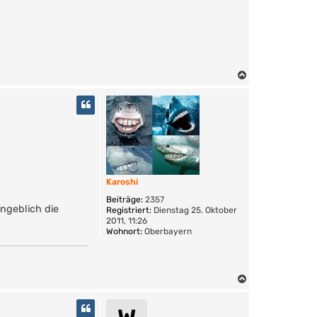
N
a
c
h
o
b
e
n
Karoshi
Beiträge:
2357
ngeblich die
Registriert:
Dienstag 25. Oktober
2011, 11:26
Wohnort:
Oberbayern
N
a
c