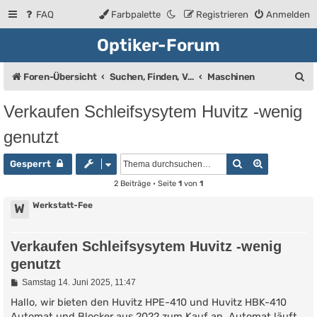
FAQ
Farbpalette
Registrieren
Anmelden
Optiker-Forum
S
Foren-Übersicht
Suchen, Finden, Verkaufsanzeigen
Maschinen
u
Verkaufen Schleifsysytem Huvitz -wenig
c
genutzt
h
e
Suche
Erweiterte
Gesperrt
2 Beiträge • Seite
1
von
1
Werkstatt-Fee
W
Verkaufen Schleifsysytem Huvitz -wenig
genutzt
B
Samstag 14. Juni 2025, 11:47
e
i
Hallo, wir bieten den Huvitz HPE-410 und Huvitz HBK-410
t
Automat und Blocker aus 2022 zum Kauf an. Automat läuft