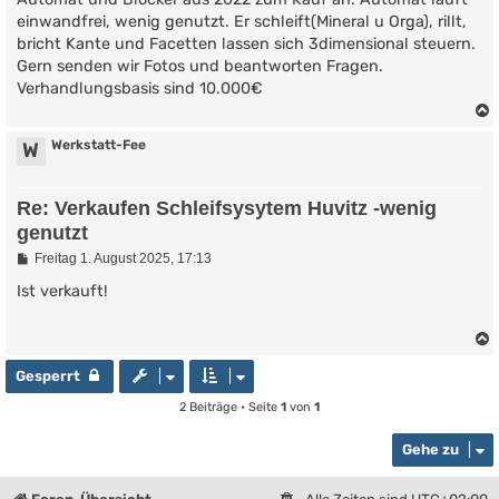
r
einwandfrei, wenig genutzt. Er schleift(Mineral u Orga), rillt,
a
g
bricht Kante und Facetten lassen sich 3dimensional steuern.
Gern senden wir Fotos und beantworten Fragen.
Verhandlungsbasis sind 10.000€
Werkstatt-Fee
W
Re: Verkaufen Schleifsysytem Huvitz -wenig
genutzt
B
Freitag 1. August 2025, 17:13
e
i
Ist verkauft!
t
r
a
g
Gesperrt
2 Beiträge • Seite
1
von
1
Gehe zu