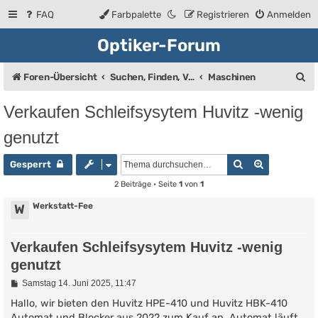
FAQ
Farbpalette
Registrieren
Anmelden
Optiker-Forum
S
Foren-Übersicht
Suchen, Finden, Verkaufsanzeigen
Maschinen
u
Verkaufen Schleifsysytem Huvitz -wenig
c
genutzt
h
e
Suche
Erweiterte
Gesperrt
2 Beiträge • Seite
1
von
1
Werkstatt-Fee
W
Verkaufen Schleifsysytem Huvitz -wenig
genutzt
B
Samstag 14. Juni 2025, 11:47
e
i
Hallo, wir bieten den Huvitz HPE-410 und Huvitz HBK-410
t
Automat und Blocker aus 2022 zum Kauf an. Automat läuft