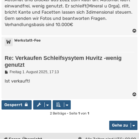
r
einwandfrei, wenig genutzt. Er schleift(Mineral u Orga), rillt,
a
g
bricht Kante und Facetten lassen sich 3dimensional steuern.
Gern senden wir Fotos und beantworten Fragen.
Verhandlungsbasis sind 10.000€
Werkstatt-Fee
W
Re: Verkaufen Schleifsysytem Huvitz -wenig
genutzt
B
Freitag 1. August 2025, 17:13
e
i
Ist verkauft!
t
r
a
g
Gesperrt
2 Beiträge • Seite
1
von
1
Gehe zu