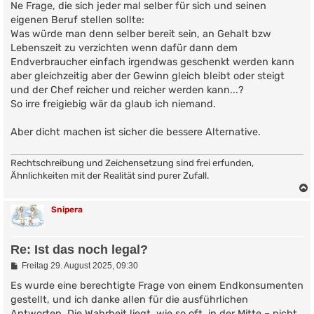
Ne Frage, die sich jeder mal selber für sich und seinen
eigenen Beruf stellen sollte:
Was würde man denn selber bereit sein, an Gehalt bzw
Lebenszeit zu verzichten wenn dafür dann dem
Endverbraucher einfach irgendwas geschenkt werden kann
aber gleichzeitig aber der Gewinn gleich bleibt oder steigt
und der Chef reicher und reicher werden kann...?
So irre freigiebig wär da glaub ich niemand.
Aber dicht machen ist sicher die bessere Alternative.
Rechtschreibung und Zeichensetzung sind frei erfunden,
Ähnlichkeiten mit der Realität sind purer Zufall.
Snipera
Re: Ist das noch legal?
B
Freitag 29. August 2025, 09:30
e
i
Es wurde eine berechtigte Frage von einem Endkonsumenten
t
gestellt, und ich danke allen für die ausführlichen
r
Antworten. Die Wahrheit liegt, wie so oft, in der Mitte – nicht