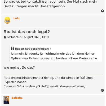
So wird es bei Kontaktlinsen auch sein. Der Mut nach mehr
Geld zu fragen macht Umsatz/gewinn.
Lutz
Re: Ist das noch legal?
B
Mittwoch 27. August 2025, 13:03
e
i
t
Radon
hat geschrieben:
↑
r
Ich mein, ich denke ja nichtmal mehr das ich dem kleinen
a
g
Optiker was Gutes tue weil ich bei ihm höhere Preise zahle
Wie meinst Du das?
Rate dreimal hintereinander richtig, und du wirst den Ruf eines
Experten haben.
(Laurence Johnston Peter (1919-90), amerik. Managementberater)
Saibaba