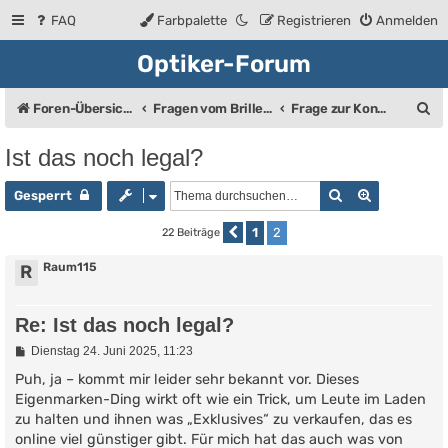
FAQ
Farbpalette
Registrieren
Anmelden
Optiker-Forum
S
Foren-Übersicht
Fragen vom Brillenträger an den Augenoptiker
Frage zur Kontaktlinse
u
Ist das noch legal?
c
Suche
Erweiterte
h
Gesperrt
e
1
2
22 Beiträge
Vorherige
Raum115
R
Re: Ist das noch legal?
B
Dienstag 24. Juni 2025, 11:23
e
i
Puh, ja – kommt mir leider sehr bekannt vor. Dieses
t
Eigenmarken-Ding wirkt oft wie ein Trick, um Leute im Laden
r
zu halten und ihnen was „Exklusives“ zu verkaufen, das es
a
g
online viel günstiger gibt. Für mich hat das auch was von