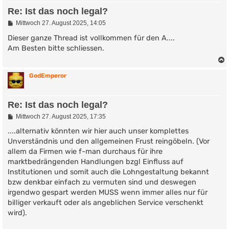
Re: Ist das noch legal?
B
Mittwoch 27. August 2025, 14:05
e
i
Dieser ganze Thread ist vollkommen für den A....
t
Am Besten bitte schliessen.
r
a
g
GodEmperor
Re: Ist das noch legal?
B
Mittwoch 27. August 2025, 17:35
e
i
....alternativ könnten wir hier auch unser komplettes
t
Unverständnis und den allgemeinen Frust reingöbeln. (Vor
r
allem da Firmen wie f-man durchaus für ihre
a
g
marktbedrängenden Handlungen bzgl Einfluss auf
Institutionen und somit auch die Lohngestaltung bekannt
bzw denkbar einfach zu vermuten sind und deswegen
irgendwo gespart werden MUSS wenn immer alles nur für
billiger verkauft oder als angeblichen Service verschenkt
wird).