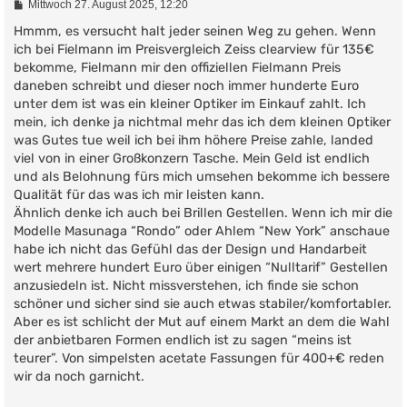
B
Mittwoch 27. August 2025, 12:20
e
i
Hmmm, es versucht halt jeder seinen Weg zu gehen. Wenn
t
ich bei Fielmann im Preisvergleich Zeiss clearview für 135€
r
bekomme, Fielmann mir den offiziellen Fielmann Preis
a
g
daneben schreibt und dieser noch immer hunderte Euro
unter dem ist was ein kleiner Optiker im Einkauf zahlt. Ich
mein, ich denke ja nichtmal mehr das ich dem kleinen Optiker
was Gutes tue weil ich bei ihm höhere Preise zahle, landed
viel von in einer Großkonzern Tasche. Mein Geld ist endlich
und als Belohnung fürs mich umsehen bekomme ich bessere
Qualität für das was ich mir leisten kann.
Ähnlich denke ich auch bei Brillen Gestellen. Wenn ich mir die
Modelle Masunaga “Rondo” oder Ahlem “New York” anschaue
habe ich nicht das Gefühl das der Design und Handarbeit
wert mehrere hundert Euro über einigen “Nulltarif” Gestellen
anzusiedeln ist. Nicht missverstehen, ich finde sie schon
schöner und sicher sind sie auch etwas stabiler/komfortabler.
Aber es ist schlicht der Mut auf einem Markt an dem die Wahl
der anbietbaren Formen endlich ist zu sagen “meins ist
teurer”. Von simpelsten acetate Fassungen für 400+€ reden
wir da noch garnicht.