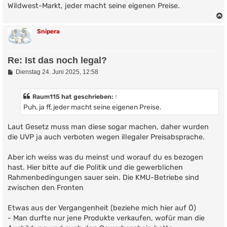
Wildwest-Markt, jeder macht seine eigenen Preise.
Snipera
Re: Ist das noch legal?
B
Dienstag 24. Juni 2025, 12:58
e
i
t
Raum115
hat geschrieben:
↑
r
Puh, ja ff, jeder macht seine eigenen Preise.
a
g
Laut Gesetz muss man diese sogar machen, daher wurden
die UVP ja auch verboten wegen illegaler Preisabsprache.
Aber ich weiss was du meinst und worauf du es bezogen
hast. Hier bitte auf die Politik und die gewerblichen
Rahmenbedingungen sauer sein. Die KMU-Betriebe sind
zwischen den Fronten
Etwas aus der Vergangenheit (beziehe mich hier auf Ö)
- Man durfte nur jene Produkte verkaufen, wofür man die