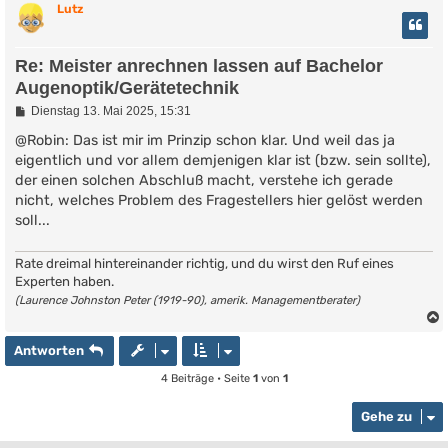
Lutz
Re: Meister anrechnen lassen auf Bachelor
Augenoptik/Gerätetechnik
B
Dienstag 13. Mai 2025, 15:31
e
i
@Robin: Das ist mir im Prinzip schon klar. Und weil das ja
t
eigentlich und vor allem demjenigen klar ist (bzw. sein sollte),
r
der einen solchen Abschluß macht, verstehe ich gerade
a
g
nicht, welches Problem des Fragestellers hier gelöst werden
soll...
Rate dreimal hintereinander richtig, und du wirst den Ruf eines
Experten haben.
(Laurence Johnston Peter (1919-90), amerik. Managementberater)
Antworten
4 Beiträge • Seite
1
von
1
Gehe zu