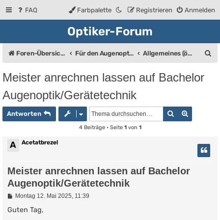
FAQ
Farbpalette
Registrieren
Anmelden
Optiker-Forum
S
Foren-Übersicht
Für den Augenoptiker (Bis auf den Bereich "Allgemeines" eine geschlossene Gruppe)
Allgemeines (öffentlich)
u
Meister anrechnen lassen auf Bachelor
c
Augenoptik/Gerätetechnik
h
e
Suche
Erweiter
Antworten
4 Beiträge • Seite
1
von
1
Acetatbrezel
A
Meister anrechnen lassen auf Bachelor
Augenoptik/Gerätetechnik
B
Montag 12. Mai 2025, 11:39
e
i
Guten Tag,
t