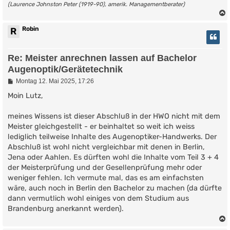
(Laurence Johnston Peter (1919-90), amerik. Managementberater)
Robin
R
Re: Meister anrechnen lassen auf Bachelor
Augenoptik/Gerätetechnik
B
Montag 12. Mai 2025, 17:26
e
i
Moin Lutz,
t
r
meines Wissens ist dieser Abschluß in der HWO nicht mit dem
a
g
Meister gleichgestellt - er beinhaltet so weit ich weiss
lediglich teilweise Inhalte des Augenoptiker-Handwerks. Der
Abschluß ist wohl nicht vergleichbar mit denen in Berlin,
Jena oder Aahlen. Es dürften wohl die Inhalte vom Teil 3 + 4
der Meisterprüfung und der Gesellenprüfung mehr oder
weniger fehlen. Ich vermute mal, das es am einfachsten
wäre, auch noch in Berlin den Bachelor zu machen (da dürfte
dann vermutlich wohl einiges von dem Studium aus
Brandenburg anerkannt werden).