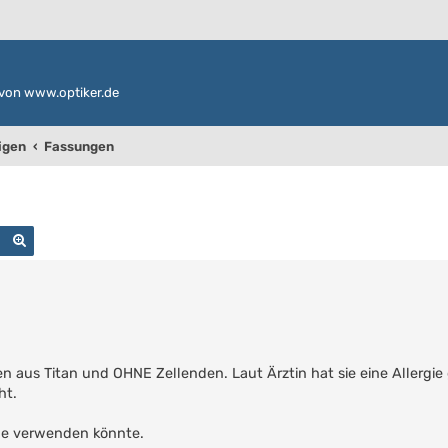
von www.optiker.de
igen
Fassungen
Suche
Erweiterte Suche
en aus Titan und OHNE Zellenden. Laut Ärztin hat sie eine Allergi
ht.
lle verwenden könnte.