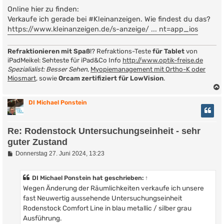
e
i
Online hier zu finden:
t
Verkaufe ich gerade bei #Kleinanzeigen. Wie findest du das?
r
https://www.kleinanzeigen.de/s-anzeige/ ... nt=app_ios
a
g
Refraktionieren mit Spaß
!? Refraktions-Teste
für Tablet
von
iPadMeikel: Sehteste für iPad&Co Info
http://www.optik-freise.de
Spezialialist: Besser Sehen
,
Myopiemanagement mit Ortho-K oder
Miosmart
, sowie
Orcam zertifiziert für LowVision
.
DI Michael Ponstein
Re: Rodenstock Untersuchungseinheit - sehr
guter Zustand
B
Donnerstag 27. Juni 2024, 13:23
e
i
t
DI Michael Ponstein
hat geschrieben:
↑
r
Wegen Änderung der Räumlichkeiten verkaufe ich unsere
a
g
fast Neuwertig aussehende Untersuchungseinheit
Rodenstock Comfort Line in blau metallic / silber grau
Ausführung.