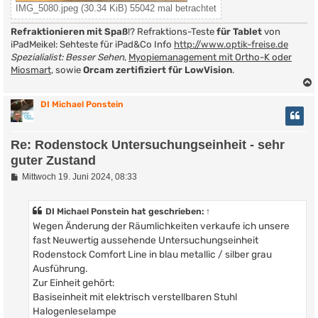
IMG_5080.jpeg (30.34 KiB) 55042 mal betrachtet
Refraktionieren mit Spaß
!? Refraktions-Teste
für Tablet
von
iPadMeikel: Sehteste für iPad&Co Info
http://www.optik-freise.de
Spezialialist: Besser Sehen
,
Myopiemanagement mit Ortho-K oder
Miosmart
, sowie
Orcam zertifiziert für LowVision
.
DI Michael Ponstein
Re: Rodenstock Untersuchungseinheit - sehr
guter Zustand
B
Mittwoch 19. Juni 2024, 08:33
e
i
t
DI Michael Ponstein
hat geschrieben:
↑
r
Wegen Änderung der Räumlichkeiten verkaufe ich unsere
a
g
fast Neuwertig aussehende Untersuchungseinheit
Rodenstock Comfort Line in blau metallic / silber grau
Ausführung.
Zur Einheit gehört:
Basiseinheit mit elektrisch verstellbaren Stuhl
Halogenleselampe