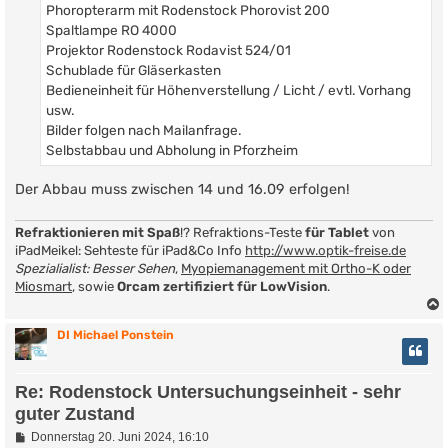
Phoropterarm mit Rodenstock Phorovist 200
Spaltlampe RO 4000
Projektor Rodenstock Rodavist 524/01
Schublade für Gläserkasten
Bedieneinheit für Höhenverstellung / Licht / evtl. Vorhang
usw.
Bilder folgen nach Mailanfrage.
Selbstabbau und Abholung in Pforzheim
Der Abbau muss zwischen 14 und 16.09 erfolgen!
Refraktionieren mit Spaß
!? Refraktions-Teste
für Tablet
von
iPadMeikel: Sehteste für iPad&Co Info
http://www.optik-freise.de
Spezialialist: Besser Sehen
,
Myopiemanagement mit Ortho-K oder
Miosmart
, sowie
Orcam zertifiziert für LowVision
.
DI Michael Ponstein
Re: Rodenstock Untersuchungseinheit - sehr
guter Zustand
B
Donnerstag 20. Juni 2024, 16:10