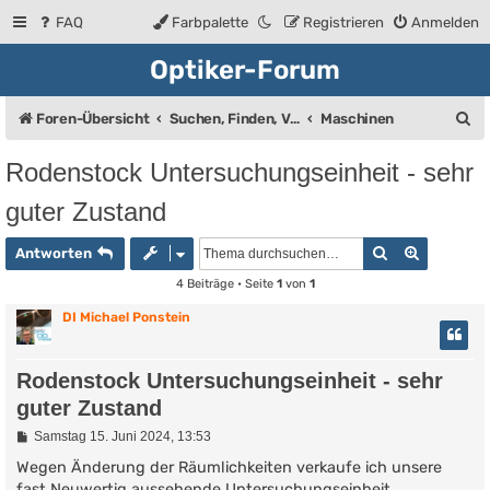
FAQ
Farbpalette
Registrieren
Anmelden
Optiker-Forum
S
Foren-Übersicht
Suchen, Finden, Verkaufsanzeigen
Maschinen
u
Rodenstock Untersuchungseinheit - sehr
c
guter Zustand
h
e
Suche
Erweiter
Antworten
4 Beiträge • Seite
1
von
1
DI Michael Ponstein
Rodenstock Untersuchungseinheit - sehr
guter Zustand
B
Samstag 15. Juni 2024, 13:53
e
i
Wegen Änderung der Räumlichkeiten verkaufe ich unsere
t
fast Neuwertig aussehende Untersuchungseinheit