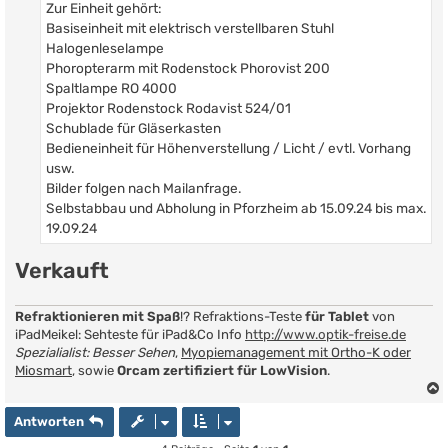
Zur Einheit gehört:
Basiseinheit mit elektrisch verstellbaren Stuhl
Halogenleselampe
Phoropterarm mit Rodenstock Phorovist 200
Spaltlampe RO 4000
Projektor Rodenstock Rodavist 524/01
Schublade für Gläserkasten
Bedieneinheit für Höhenverstellung / Licht / evtl. Vorhang
usw.
Bilder folgen nach Mailanfrage.
Selbstabbau und Abholung in Pforzheim ab 15.09.24 bis max.
19.09.24
Verkauft
Refraktionieren mit Spaß
!? Refraktions-Teste
für Tablet
von
iPadMeikel: Sehteste für iPad&Co Info
http://www.optik-freise.de
Spezialialist: Besser Sehen
,
Myopiemanagement mit Ortho-K oder
Miosmart
, sowie
Orcam zertifiziert für LowVision
.
Antworten