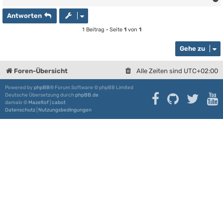
Antworten
1 Beitrag • Seite
1
von
1
Gehe zu
Foren-Übersicht
Alle Zeiten sind
UTC+02:00
Powered by
phpBB
® Forum Software © phpBB Limited
Deutsche Übersetzung durch
phpBB.de
damaïo ©
Mazeltof
|
cabot
Datenschutz
|
Nutzungsbedingungen