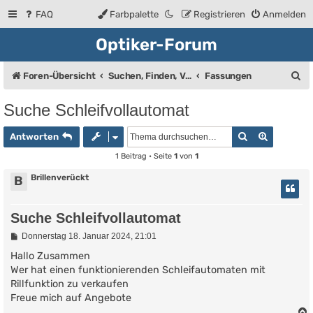
FAQ
Farbpalette
Registrieren
Anmelden
Optiker-Forum
S
Foren-Übersicht
Suchen, Finden, Verkaufsanzeigen
Fassungen
u
Suche Schleifvollautomat
c
Suche
Erweiter
h
Antworten
e
1 Beitrag • Seite
1
von
1
Brillenverückt
B
Suche Schleifvollautomat
B
Donnerstag 18. Januar 2024, 21:01
e
i
Hallo Zusammen
t
Wer hat einen funktionierenden Schleifautomaten mit
r
Rillfunktion zu verkaufen
a
g
Freue mich auf Angebote