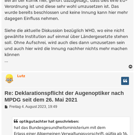
Bei all der Komik hier, gehört dazugesagt, dass dies eine EU-
t
Verordnung ist und diese sehr wohl umzusetzen ist. Das
r
wurde bereits beschlossen und keine Innung kann hier mehr
a
g
dagegen Einfluss nehmen.
Siehe die aktuelle Diskussion bezüglich WHO, wo eine nicht
gewählte Institution auf einmal über Ländergesetzte stehen
soll. Ohne Aufschrei, wird auch dies dann umzusetzen sein
und auch hier wird die Innung nachher nichts mehr machen
können
...
Lutz
Re: Deklarationspflicht der Augenoptiker nach
MPDG seit dem 26. Mai 2021
B
Freitag 4. August 2023, 19:49
e
i
t
optikgutachter hat geschrieben:
r
hat das Bundesgesundheitsministerium mit dem
a
g
Erlass einer Allgemeinen Verwaltungsvorschrift, gültig ab 16.