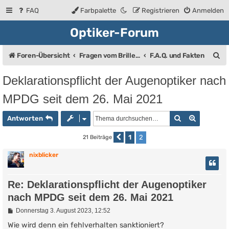
FAQ
Farbpalette
Registrieren
Anmelden
Optiker-Forum
S
Foren-Übersicht
Fragen vom Brillenträger an den Augenoptiker
F.A.Q. und Fakten
u
Deklarationspflicht der Augenoptiker nach
c
MPDG seit dem 26. Mai 2021
h
e
Suche
Erweiter
Antworten
1
2
21 Beiträge
Vorherige
nixblicker
Re: Deklarationspflicht der Augenoptiker
nach MPDG seit dem 26. Mai 2021
B
Donnerstag 3. August 2023, 12:52
e
i
Wie wird denn ein fehlverhalten sanktioniert?