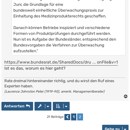
Juni, die Grundlage für eine
bundesweit einheitliche Überwachungspraxis zur
Einhaltung des Medizinprodukterechts geschaffen.
Danach können Betriebe inspiziert und verschiedene
Formen von Produktprüfungen durchgeführt werden.
Nun ist es Aufgabe der Bundesländer, entsprechend den
Bundesvorgaben die Verfahren zur Überwachung
aufzustellen.“
https://www.bundesrat.de/SharedDocs/dru ... onFile&v=1
Ist es das, worum es hier geht?
Rate dreimal hintereinander richtig, und du wirst den Ruf eines
Experten haben.
(Laurence Johnston Peter (1919-90), amerik. Managementberater)
Antworten
1
2
21 Beiträge
Vorherige
Gehe zu