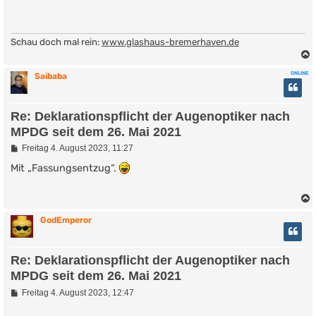
t
r
a
g
Schau doch mal rein:
www.glashaus-bremerhaven.de
ONLINE
Saibaba
Re: Deklarationspflicht der Augenoptiker nach
MPDG seit dem 26. Mai 2021
B
Freitag 4. August 2023, 11:27
e
i
Mit „Fassungsentzug“.
t
r
a
g
GodEmperor
Re: Deklarationspflicht der Augenoptiker nach
MPDG seit dem 26. Mai 2021
B
Freitag 4. August 2023, 12:47
e
i