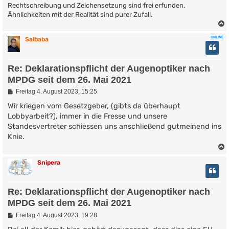
Rechtschreibung und Zeichensetzung sind frei erfunden,
Ähnlichkeiten mit der Realität sind purer Zufall.
ONLINE
Saibaba
Re: Deklarationspflicht der Augenoptiker nach
MPDG seit dem 26. Mai 2021
B
Freitag 4. August 2023, 15:25
e
i
Wir kriegen vom Gesetzgeber, (gibts da überhaupt
t
Lobbyarbeit?), immer in die Fresse und unsere
r
Standesvertreter schiessen uns anschließend gutmeinend ins
a
g
Knie.
Snipera
Re: Deklarationspflicht der Augenoptiker nach
MPDG seit dem 26. Mai 2021
B
Freitag 4. August 2023, 19:28
e
i