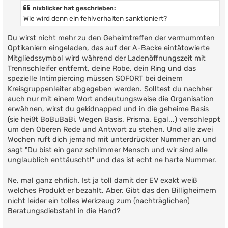
t
nixblicker hat geschrieben:
r
Wie wird denn ein fehlverhalten sanktioniert?
a
g
Du wirst nicht mehr zu den Geheimtreffen der vermummten
Optikaniern eingeladen, das auf der A-Backe eintätowierte
Mitgliedssymbol wird während der Ladenöffnungszeit mit
Trennschleifer entfernt, deine Robe, dein Ring und das
spezielle Intimpiercing müssen SOFORT bei deinem
Kreisgruppenleiter abgegeben werden. Solltest du nachher
auch nur mit einem Wort andeutungsweise die Organisation
erwähnen, wirst du gekidnapped und in die geheime Basis
(sie heißt BoBuBaBi. Wegen Basis. Prisma. Egal...) verschleppt
um den Oberen Rede und Antwort zu stehen. Und alle zwei
Wochen ruft dich jemand mit unterdrückter Nummer an und
sagt "Du bist ein ganz schlimmer Mensch und wir sind alle
unglaublich enttäuscht!" und das ist echt ne harte Nummer.
Ne, mal ganz ehrlich. Ist ja toll damit der EV exakt weiß
welches Produkt er bezahlt. Aber. Gibt das den Billigheimern
nicht leider ein tolles Werkzeug zum (nachträglichen)
Beratungsdiebstahl in die Hand?