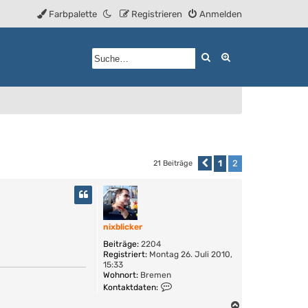
Farbpalette
Registrieren
Anmelden
Suche
Erweiterte Such
1
2
21 Beiträge
Vorherige
nixblicker
Beiträge:
2204
Registriert:
Montag 26. Juli 2010,
15:33
Wohnort:
Bremen
K
Kontaktdaten:
o
n
N