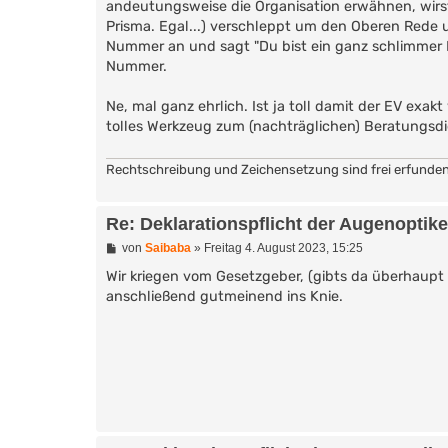
andeutungsweise die Organisation erwähnen, wirst
Prisma. Egal...) verschleppt um den Oberen Rede 
Nummer an und sagt "Du bist ein ganz schlimmer M
Nummer.
Ne, mal ganz ehrlich. Ist ja toll damit der EV exak
tolles Werkzeug zum (nachträglichen) Beratungsdi
Rechtschreibung und Zeichensetzung sind frei erfunden, Ä
Re: Deklarationspflicht der Augenoptik
B
von
Saibaba
»
Freitag 4. August 2023, 15:25
e
i
Wir kriegen vom Gesetzgeber, (gibts da überhaupt 
t
anschließend gutmeinend ins Knie.
r
a
g