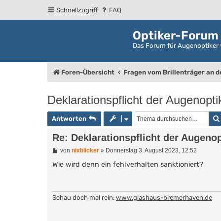
Schnellzugriff
FAQ
Optiker-Forum
Das Forum für Augenoptiker 
Foren-Übersicht
Fragen vom Brillenträger an 
Deklarationspflicht der Augenop
Antworten
Re: Deklarationspflicht der Augeno
B
von
nixblicker
»
Donnerstag 3. August 2023, 12:52
e
i
Wie wird denn ein fehlverhalten sanktioniert?
t
r
a
g
Schau doch mal rein:
www.glashaus-bremerhaven.de