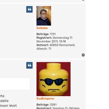
t
a
a
c
k
h
t
o
d
a
b
t
e
Saibaba
e
n
n
Beiträge:
1731
v
Registriert:
Donnerstag 17.
o
November 2011, 13:18
n
Wohnort:
42853 Remscheid,
n
Alleestr. 71
i
x
N
b
a
l
c
i
h
c
k
o
e
b
r
e
n
rte
GodEmperor
zielle
Beiträge:
3281
einem Wort
Registriert:
Sonntag 11. Oktober