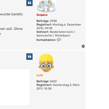
c
h
o
 wurde bereits
b
Snipera
e
Beiträge:
2938
n
Registriert:
Montag 6. Dezember
2010, 09:18
hen soll. Ohne
Wohnort:
Niederösterreich /
n
Weinviertel / Mistelbach
K
Kontaktdaten:
o
n
N
t
a
a
c
k
h
t
o
d
a
b
t
e
Lutz
e
n
n
Beiträge:
5652
v
Registriert:
Donnerstag 3. März
o
2011, 10:28
n
S
n
i
p
e