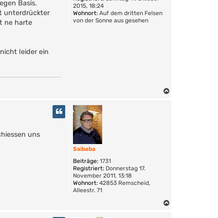
egen Basis.
2015, 18:24
t unterdrückter
Wohnort:
Auf dem dritten Felsen
von der Sonne aus gesehen
t ne harte
nicht leider ein
N
a
c
h
o
chiessen uns
b
e
Saibaba
n
Beiträge:
1731
Registriert:
Donnerstag 17.
November 2011, 13:18
Wohnort:
42853 Remscheid,
Alleestr. 71
N
a