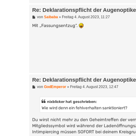
Re: Deklarationspflicht der Augenoptik
B
von
Saibaba
»
Freitag 4. August 2023, 11:27
e
i
Mit „Fassungsentzug“.
t
r
a
g
Re: Deklarationspflicht der Augenoptik
B
von
GodEmperor
»
Freitag 4. August 2023, 12:47
e
i
t
nixblicker hat geschrieben:
r
Wie wird denn ein fehlverhalten sanktioniert?
a
g
Du wirst nicht mehr zu den Geheimtreffen der ve
Mitgliedssymbol wird während der Ladenöffnungszei
Intimpiercing müssen SOFORT bei deinem Kreisgru