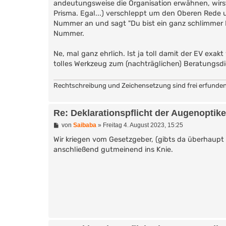
andeutungsweise die Organisation erwähnen, wirst
Prisma. Egal...) verschleppt um den Oberen Rede 
Nummer an und sagt "Du bist ein ganz schlimmer M
Nummer.
Ne, mal ganz ehrlich. Ist ja toll damit der EV exak
tolles Werkzeug zum (nachträglichen) Beratungsdi
Rechtschreibung und Zeichensetzung sind frei erfunden, Ä
Re: Deklarationspflicht der Augenoptik
B
von
Saibaba
»
Freitag 4. August 2023, 15:25
e
i
Wir kriegen vom Gesetzgeber, (gibts da überhaupt 
t
anschließend gutmeinend ins Knie.
r
a
g