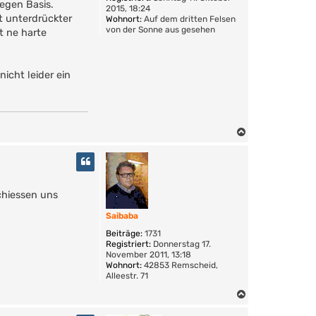
egen Basis.
2015, 18:24
t unterdrückter
Wohnort:
Auf dem dritten Felsen
von der Sonne aus gesehen
t ne harte
nicht leider ein
N
a
c
h
o
chiessen uns
b
e
Saibaba
n
Beiträge:
1731
Registriert:
Donnerstag 17.
November 2011, 13:18
Wohnort:
42853 Remscheid,
Alleestr. 71
N
a