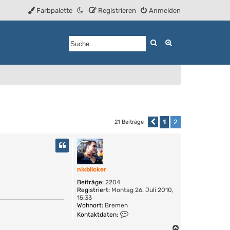
Farbpalette
Registrieren
Anmelden
Suche
Erweiterte Such
1
2
21 Beiträge
Vorherige
nixblicker
Beiträge:
2204
Registriert:
Montag 26. Juli 2010,
15:33
Wohnort:
Bremen
K
Kontaktdaten:
o
n
N