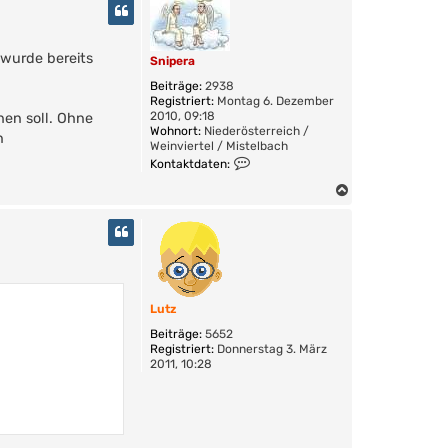
c
h
o
 wurde bereits
b
Snipera
e
Beiträge:
2938
n
Registriert:
Montag 6. Dezember
2010, 09:18
hen soll. Ohne
Wohnort:
Niederösterreich /
n
Weinviertel / Mistelbach
K
Kontaktdaten:
o
n
N
t
a
a
c
k
h
t
o
d
a
b
t
e
Lutz
e
n
n
Beiträge:
5652
v
Registriert:
Donnerstag 3. März
o
2011, 10:28
n
S
n
i
p
e