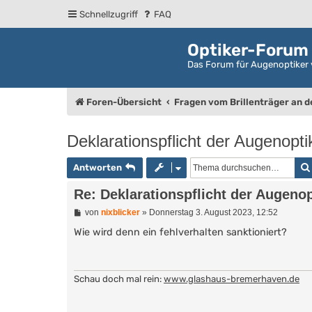
Schnellzugriff
FAQ
Optiker-Forum
Das Forum für Augenoptiker 
Foren-Übersicht
Fragen vom Brillenträger an 
Deklarationspflicht der Augenop
Antworten
Re: Deklarationspflicht der Augeno
B
von
nixblicker
»
Donnerstag 3. August 2023, 12:52
e
i
Wie wird denn ein fehlverhalten sanktioniert?
t
r
a
g
Schau doch mal rein:
www.glashaus-bremerhaven.de