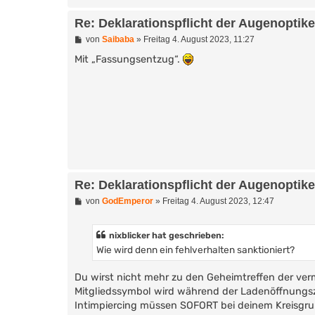
Re: Deklarationspflicht der Augenoptik
B
von
Saibaba
»
Freitag 4. August 2023, 11:27
e
i
Mit „Fassungsentzug“.
t
r
a
g
Re: Deklarationspflicht der Augenoptik
B
von
GodEmperor
»
Freitag 4. August 2023, 12:47
e
i
t
nixblicker hat geschrieben:
r
Wie wird denn ein fehlverhalten sanktioniert?
a
g
Du wirst nicht mehr zu den Geheimtreffen der ve
Mitgliedssymbol wird während der Ladenöffnungszei
Intimpiercing müssen SOFORT bei deinem Kreisgru