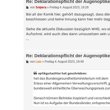
Re: Deklarationspflicht der Augenoptik
B
von
Snipera
»
Freitag 4. August 2023, 19:28
e
i
Bei all der Komik hier, gehört dazugesagt, dass d
t
beschlossen und keine Innung kann hier mehr da
r
a
g
Siehe die aktuelle Diskussion bezüglich WHO, wo e
Aufschrei, wird auch dies dann umzusetzen sein 
...
Re: Deklarationspflicht der Augenoptik
B
von
Lutz
»
Freitag 4. August 2023, 19:49
e
i
t
optikgutachter hat geschrieben:
r
hat das Bundesgesundheitsministerium mit dem
a
g
Erlass einer Allgemeinen Verwaltungsvorschrift, gü
bundesweit einheitliche Überwachungspraxis zur
Danach können Betriebe inspiziert und verschi
Nun ist es Aufgabe der Bundesländer, entsprech