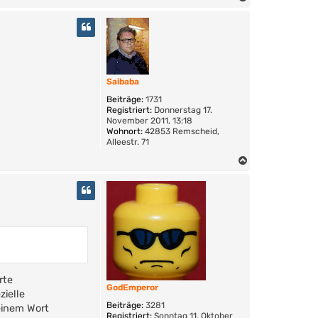
t
a
a
c
k
h
t
o
d
a
b
t
e
Saibaba
e
n
n
Beiträge:
1731
v
Registriert:
Donnerstag 17.
o
November 2011, 13:18
n
Wohnort:
42853 Remscheid,
n
Alleestr. 71
i
x
N
b
a
l
c
i
h
c
k
o
e
b
r
e
n
rte
GodEmperor
zielle
Beiträge:
3281
einem Wort
Registriert:
Sonntag 11. Oktober